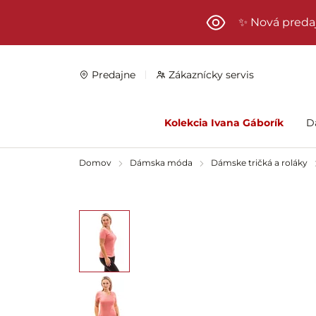
Preskočiť na hlavný obsah
✨ Nová preda
Predajne
Zákaznícky servis
Kolekcia Ivana Gáborík
D
Domov
Dámska móda
Dámske tričká a roláky