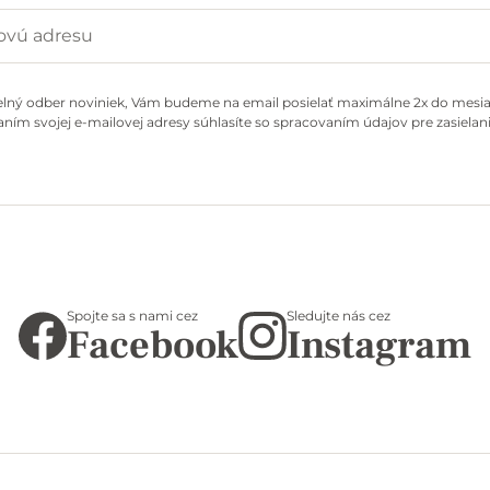
elný odber noviniek, Vám budeme na email posielať maximálne 2x do mesiac
ním svojej e-mailovej adresy súhlasíte so spracovaním údajov pre zasielani
Spojte sa s nami cez
Sledujte nás cez
Facebook
Instagram