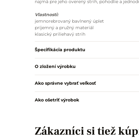
najmä pre jeho overený strih, pohodlie a jedno
Vlastnosti:
jemnorebrovaný bavlnený úplet
príjemný a pružný materiál
klasický priliehavý strih
krátke rukávy
okrúhly výstrih s tenkým lemom
Špecifikácia produktu
jednoduché kombinovanie s nohavicami aj suk
vhodné na každodenné nosenie
O zložení výrobku
Ako správne vybrať veľkosť
Ako ošetriť výrobok
Zákazníci si tiež kúp