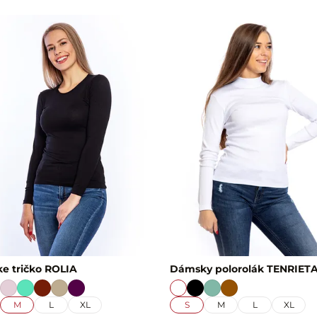
e tričko ROLIA
Dámsky polorolák TENRIET
M
L
XL
S
M
L
XL