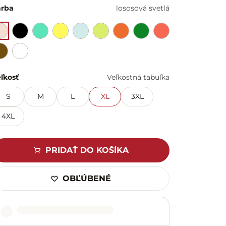
arba
lososová svetlá
ľkosť
Veľkostná tabuľka
S
M
L
XL
3XL
4XL
PRIDAŤ DO KOŠÍKA
OBĽÚBENÉ