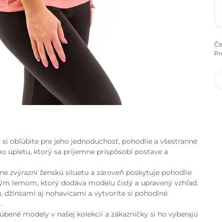
Čí
Pr
 si obľúbite pre jeho jednoduchosť, pohodlie a všestranné
o úpletu, ktorý sa príjemne prispôsobí postave a
mne zvýrazní ženskú siluetu a zároveň poskytuje pohodlie
kým lemom, ktorý dodáva modelu čistý a upravený vzhľad.
 džínsami aj nohavicami a vytvoríte si pohodlné
.
bené modely v našej kolekcii a zákazníčky si ho vyberajú