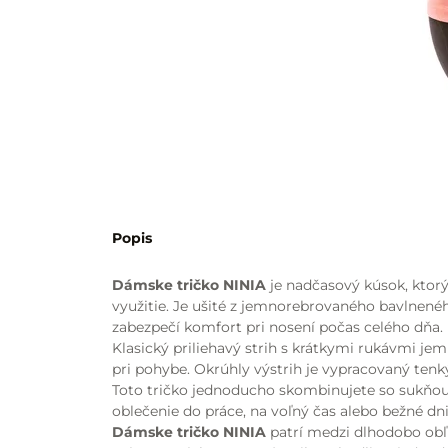
Popis
Dámske tričko NINIA
je nadčasový kúsok, ktorý
využitie. Je ušité z jemnorebrovaného bavlnenéh
zabezpečí komfort pri nosení počas celého dňa.
Klasický priliehavý strih s krátkymi rukávmi je
pri pohybe. Okrúhly výstrih je vypracovaný ten
Toto tričko jednoducho skombinujete so sukňou,
oblečenie do práce, na voľný čas alebo bežné dni
Dámske tričko NINIA
patrí medzi dlhodobo obľú