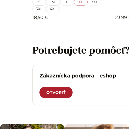
S
M
L
XL
XXL
3XL
4XL
18,50 €
23,99
Potrebujete pomôcť
Zákaznícka podpora – eshop
OTVORIŤ