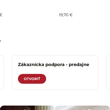
 €
19,70 €
?
Zákaznícka podpora - predajne
OTVORIŤ