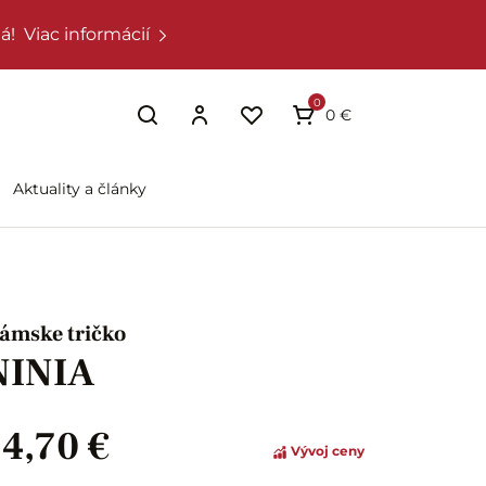
á!
Viac informácií
0
0 €
Aktuality a články
ámske tričko
NINIA
14,70 €
Vývoj ceny