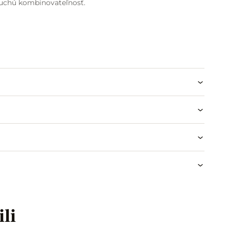
duchú kombinovateľnosť.
ňou
ili