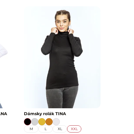
ANA
Dámsky rolák TINA
M
L
XL
XXL