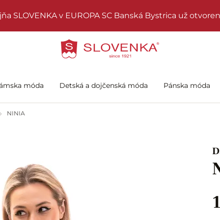
jňa SLOVENKA v EUROPA SC Banská Bystrica už otvoren
ámska móda
Detská a dojčenská móda
Pánska móda
NINIA
D