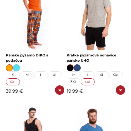
Pánske pyžamo DIKO s
Krátke pyžamové nohavice
potlačou
pánske UHO
S
M
L
XL
M
L
XL
XXL
XXL
3XL
4XL
39,99 €
19,99 €