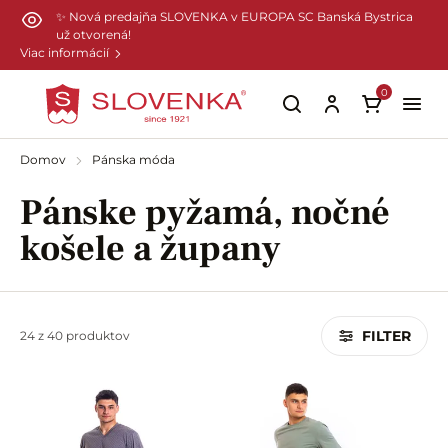
Preskočiť na hlavný obsah
✨ Nová predajňa SLOVENKA v EUROPA SC Banská Bystrica
už otvorená!
Viac informácií
0
Domov
Pánska móda
Pánske pyžamá, nočné
košele a župany
FILTER
24 z 40 produktov