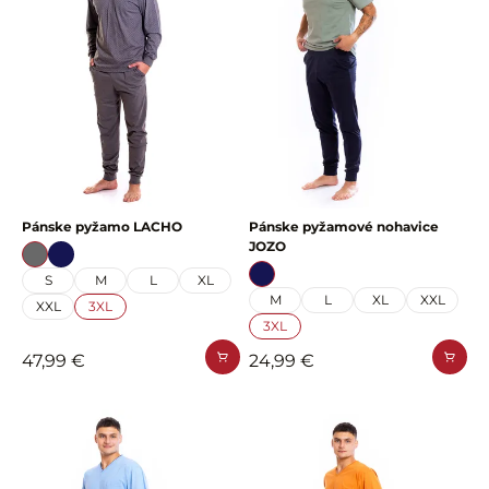
Pánske pyžamo LACHO
Pánske pyžamové nohavice
JOZO
S
M
L
XL
M
L
XL
XXL
XXL
3XL
3XL
47,99 €
24,99 €