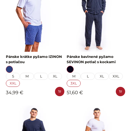
Pánske krátke pyžamo IZINON
Pánske bavlnené pyžamo
s potlačou
SEVINON potlač s kockami
S
M
L
XL
M
L
XL
XXL
XXL
3XL
34,99 €
51,60 €