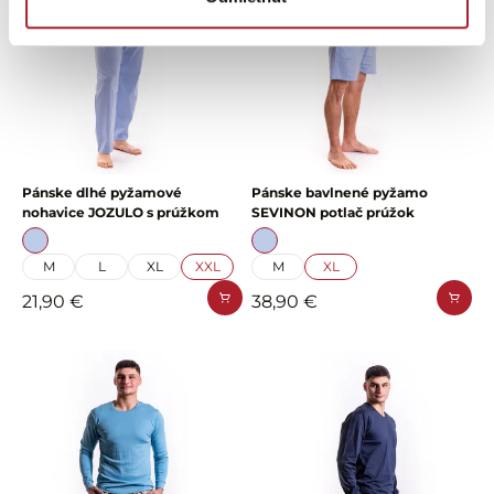
Pánske dlhé pyžamové
Pánske bavlnené pyžamo
nohavice JOZULO s prúžkom
SEVINON potlač prúžok
M
L
XL
XXL
M
XL
21,90 €
38,90 €