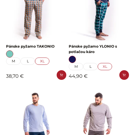
Pánske pyžamo TAKONIO
Pánske pyžamo YLONIO s
potlačou káro
M
L
XL
M
L
XL
38,70 €
44,90 €