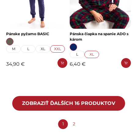
Pánske pyžamo BASIC
Pánska čiapka na spanie ADO s
károm
M
L
XL
XXL
L
XL
34,90 €
6,40 €
ZOBRAZIŤ ĎALŠÍCH 16 PRODUKTOV
1
2