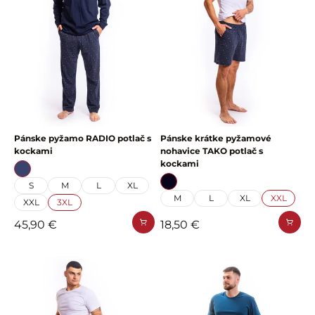
Pánske pyžamo RADIO potlač s
Pánske krátke pyžamové
kockami
nohavice TAKO potlač s
kockami
S
M
L
XL
M
L
XL
XXL
XXL
3XL
45,90 €
18,50 €