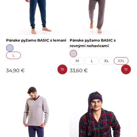
Pánske pyžamo BASIC s lemani
Pánske pyžamo BASIC s
rovnými nohavicami
L
M
L
XL
XXL
34,90 €
33,60 €