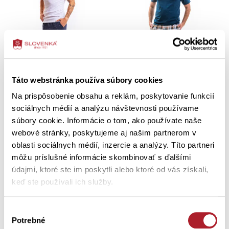
Táto webstránka používa súbory cookies
Na prispôsobenie obsahu a reklám, poskytovanie funkcií
Pánske dlhé pyžamové
Pánske pyžamo FIN s potlačou
sociálnych médií a analýzu návštevnosti používame
nohavice JOZULO potlač s
súbory cookie. Informácie o tom, ako používate naše
kockami
S
M
XL
XXL
webové stránky, poskytujeme aj našim partnerom v
oblasti sociálnych médií, inzercie a analýzy. Títo partneri
M
L
XL
môžu príslušné informácie skombinovať s ďalšími
23,70 €
34,90 €
údajmi, ktoré ste im poskytli alebo ktoré od vás získali,
keď ste používali ich služby.
Výber
Potrebné
súhlasu