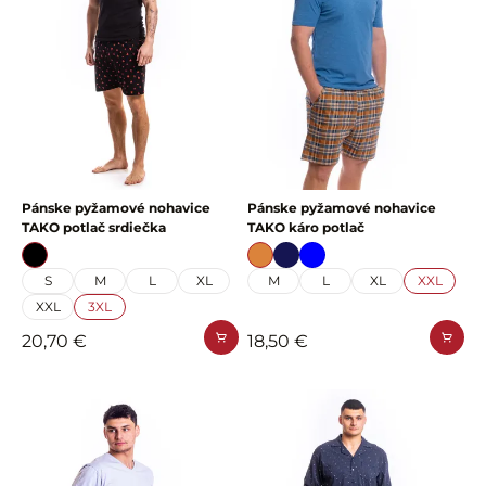
Pánske pyžamové nohavice
Pánske pyžamové nohavice
TAKO potlač srdiečka
TAKO káro potlač
S
M
L
XL
M
L
XL
XXL
XXL
3XL
20,70 €
18,50 €