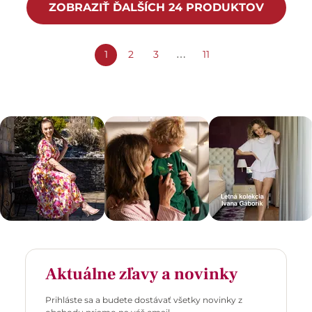
ZOBRAZIŤ ĎALŠÍCH 24 PRODUKTOV
1
2
3
11
⋯
Aktuálne zľavy a novinky
Prihláste sa a budete dostávať všetky novinky z