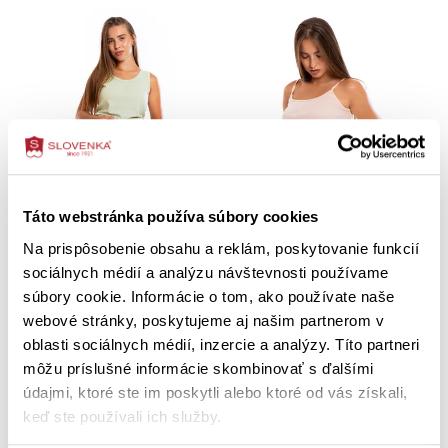
Táto webstránka používa súbory cookies
Na prispôsobenie obsahu a reklám, poskytovanie funkcií
sociálnych médií a analýzu návštevnosti používame
Dámske nohavice ROBIKA bez
Dámske nohavičky LOPINA
súbory cookie. Informácie o tom, ako používate naše
rozparku
webové stránky, poskytujeme aj našim partnerom v
M
L
oblasti sociálnych médií, inzercie a analýzy. Títo partneri
M
L
XL
XXL
môžu príslušné informácie skombinovať s ďalšími
24,80 €
9,90 €
údajmi, ktoré ste im poskytli alebo ktoré od vás získali,
keď ste používali ich služby.