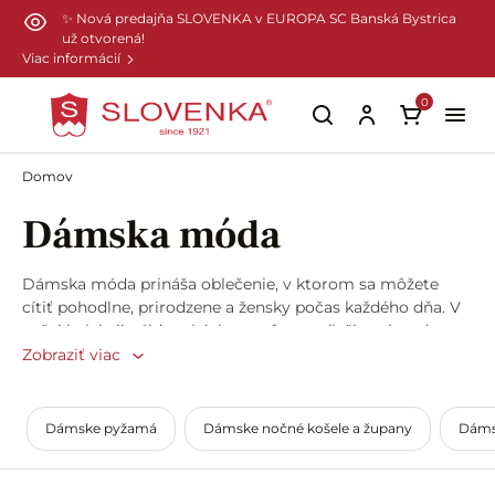
Preskočiť na hlavný obsah
✨ Nová predajňa SLOVENKA v EUROPA SC Banská Bystrica
už otvorená!
Viac informácií
0
Domov
Dámska móda
Dámska móda prináša oblečenie, v ktorom sa môžete
cítiť pohodlne, prirodzene a žensky počas každého dňa. V
našej kolekcii nájdete kúsky na rôzne príležitosti – od
spodnej bielizne a nočného oblečenia až po tričká, tuniky,
Zobraziť viac
šaty či pohodlné nohavice.
Pri tvorbe modelov sa opierame o tradíciu našej výroby,
kvalitné materiály a poctivé spracovanie. Oblečenie
Dámske pyžamá
Dámske nočné košele a župany
Dáms
vyrábame najmä z bavlny a ďalších prírodných materiálov,
ktoré sú príjemné na dotyk, priedušné a dobre sa
prispôsobia postave.