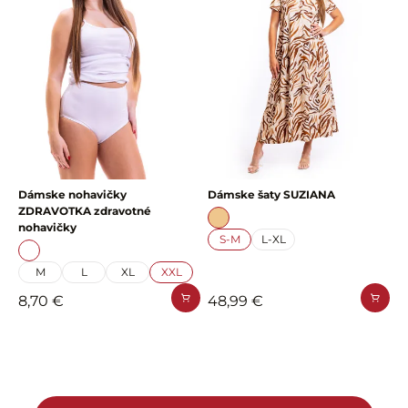
Dámske nohavičky
Dámske šaty SUZIANA
ZDRAVOTKA zdravotné
nohavičky
S-M
L-XL
M
L
XL
XXL
8,70 €
48,99 €