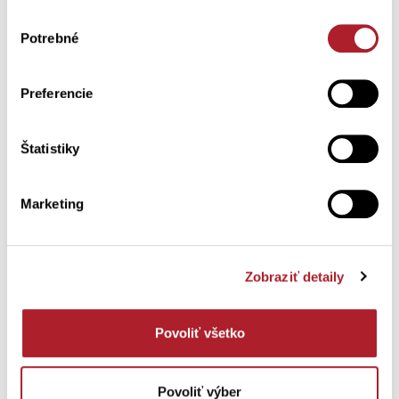
-30 %
Výber
Potrebné
súhlasu
Preferencie
Štatistiky
Marketing
Dámske pyžamo URINA s
Dámske tričko ARA
kvietkami
Zobraziť detaily
S
M
L
XL
S
M
L
XL
XXL
XXL
Povoliť všetko
36,70 €
12,46 €
17,80 €
Povoliť výber