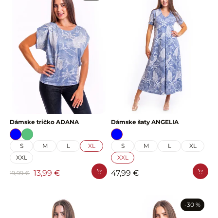
Dámske tričko ADANA
Dámske šaty ANGELIA
S
M
L
XL
S
M
L
XL
XXL
XXL
13,99 €
47,99 €
19,99 €
-30 %