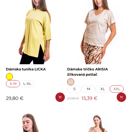
Dámska tunika LICKA
Dámske tričko ARISIA
žilkovaná potlač
S-M
L-XL
S
M
XL
XXL
29,80 €
15,39 €
21,99 €