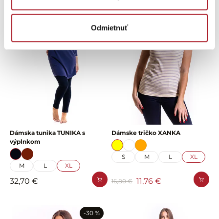
-30 %
Odmietnuť
Dámska tunika TUNIKA s
Dámske tričko XANKA
výplnkom
S
M
L
XL
M
L
XL
32,70 €
11,76 €
16,80 €
-30 %