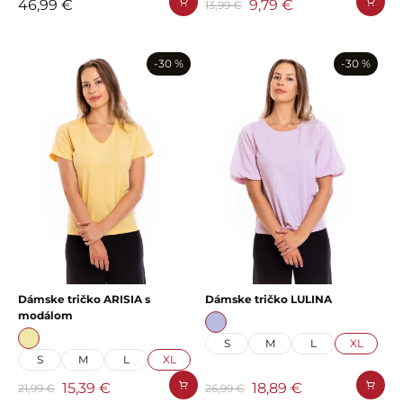
46,99 €
9,79 €
13,99 €
-30 %
-30 %
Dámske tričko ARISIA s
Dámske tričko LULINA
modálom
S
M
L
XL
S
M
L
XL
15,39 €
18,89 €
21,99 €
26,99 €