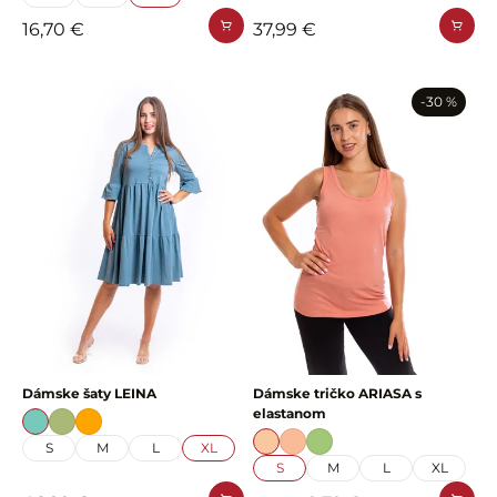
16,70 €
37,99 €
-30 %
Dámske šaty LEINA
Dámske tričko ARIASA s
elastanom
S
M
L
XL
S
M
L
XL