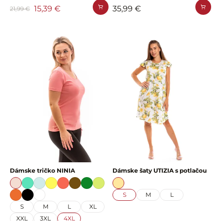
15,39 €
35,99 €
21,99 €
Dámske tričko NINIA
Dámske šaty UTIZIA s potlačou
S
M
L
S
M
L
XL
XXL
3XL
4XL