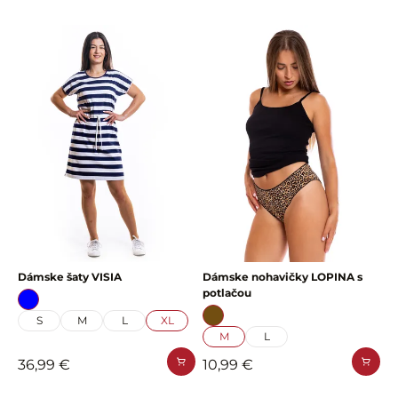
Dámske šaty VISIA
Dámske nohavičky LOPINA s
potlačou
S
M
L
XL
M
L
36,99 €
10,99 €