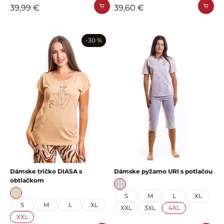
39,99 €
39,60 €
-30 %
Dámske tričko DIASA s
Dámske pyžamo URI s potlačou
obtlačkom
S
M
L
XL
S
M
L
XL
XXL
3XL
4XL
XXL