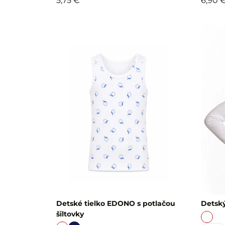
5,75 €
6,90 
Detské tielko EDONO s potlačou
Detsk
šiltovky