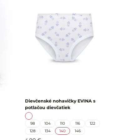
Dievčenské nohavičky EVINA s
potlačou dievčatiek
98
104
110
116
122
128
134
140
146