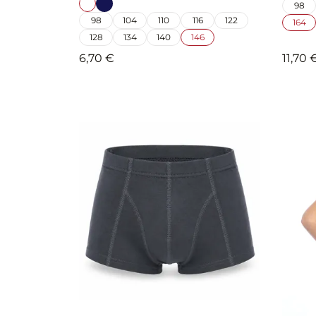
98
98
104
110
116
122
164
128
134
140
146
6,70 €
11,70 