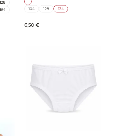
128
104
128
134
164
6,50 €