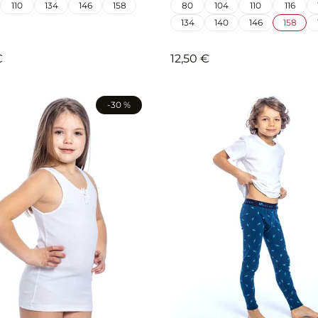
110
134
146
158
80
104
110
116
134
140
146
158
€
12,50 €
-30 %