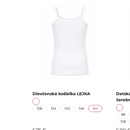
Dievčenská košieľka LEJKA
Detská
čerešn
128
134
140
146
164
98
128