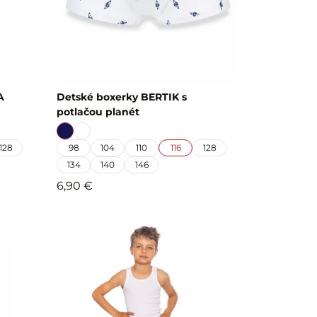
A
Detské boxerky BERTIK s
potlačou planét
128
98
104
110
116
128
134
140
146
6,90 €