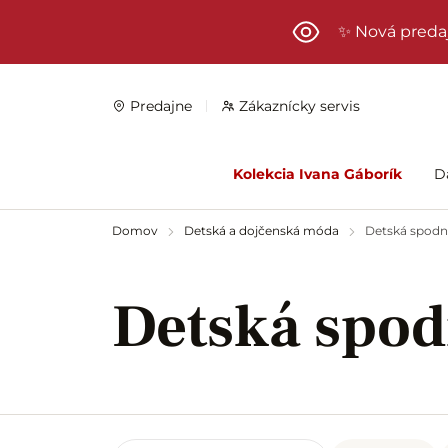
Preskočiť na hlavný obsah
✨ Nová preda
Predajne
Zákaznícky servis
Kolekcia Ivana Gáborík
D
Domov
Detská a dojčenská móda
Detská spodná
Detská spod