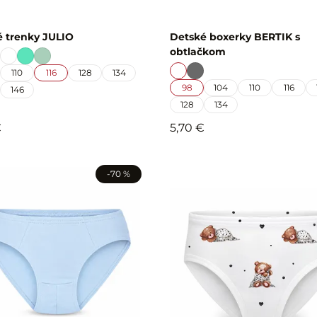
 trenky JULIO
Detské boxerky BERTIK s
obtlačkom
110
116
128
134
98
104
110
116
146
128
134
€
5,70 €
-70 %