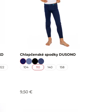
KO
Chlapčenské spodky DUSONO
122
104
110
140
158
9,50 €