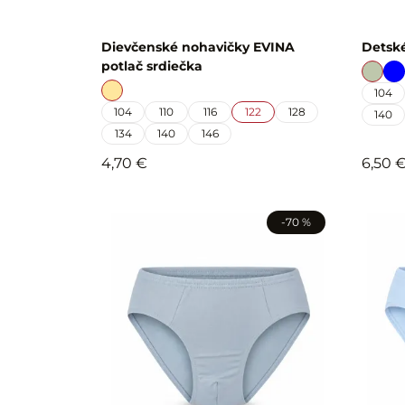
Dievčenské nohavičky EVINA
Detské
potlač srdiečka
104
104
110
116
122
128
140
134
140
146
4,70 €
6,50 
-70 %