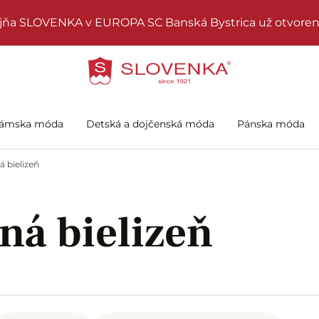
jňa SLOVENKA v EUROPA SC Banská Bystrica už otvoren
ámska móda
Detská a dojčenská móda
Pánska móda
 bielizeň
ná bielizeň