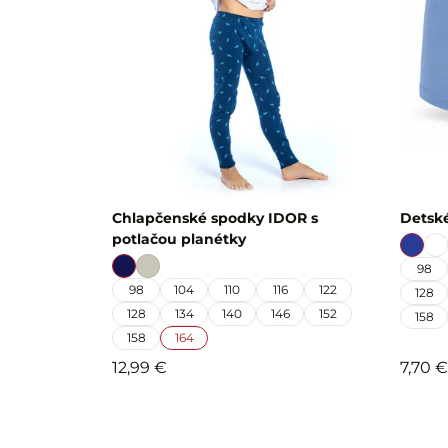
Chlapčenské spodky IDOR s
Detsk
potlačou planétky
98
98
104
110
116
122
128
128
134
140
146
152
158
158
164
12,99 €
7,70 €