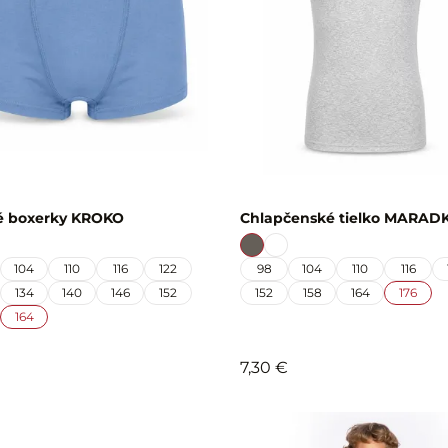
é boxerky KROKO
Chlapčenské tielko MARAD
104
110
116
122
98
104
110
116
134
140
146
152
152
158
164
176
164
7,30 €