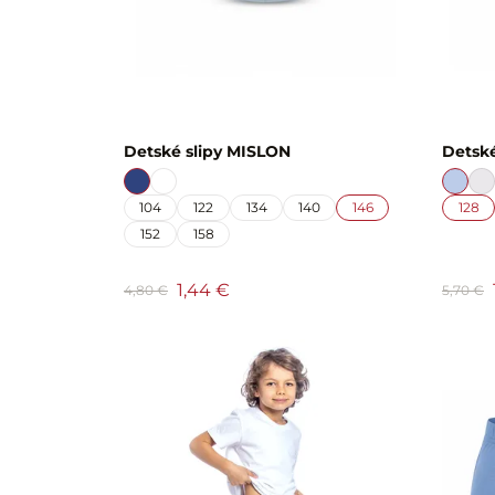
Detské slipy MISLON
Detské
104
122
134
140
146
128
152
158
1,44 €
4,80 €
5,70 €