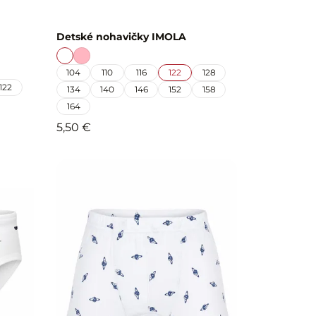
Detské nohavičky IMOLA
104
110
116
122
128
122
134
140
146
152
158
164
5,50 €