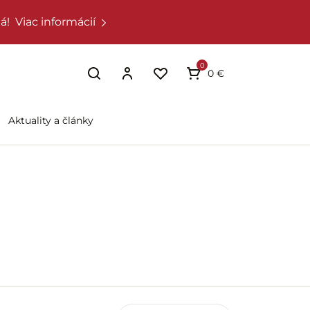
á!
Viac informácií
0
0 €
Aktuality a články