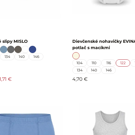
 slipy MISLO
Dievčenské nohavičky EVIN
potlač s macíkmi
134
140
146
104
110
116
122
134
140
146
1,71 €
4,70 €