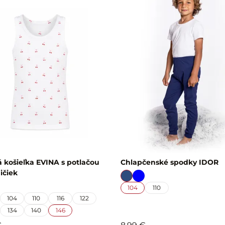
 košieľka EVINA s potlačou
Chlapčenské spodky IDOR
ičiek
104
110
104
110
116
122
134
140
146