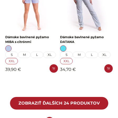
Dámske bavlnené pyžamo
Dámske bavlnené pyžamo
MIBA s citrónmi
DATANA
S
M
L
XL
S
M
L
XL
XXL
XXL
39,90 €
34,70 €
ZOBRAZIŤ ĎALŠÍCH 24 PRODUKTOV