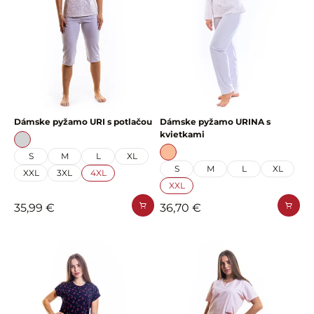
Dámske pyžamo URI s potlačou
Dámske pyžamo URINA s
kvietkami
S
M
L
XL
S
M
L
XL
XXL
3XL
4XL
XXL
35,99 €
36,70 €