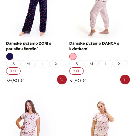
Dámske pyžamo ZORI s
Dámske pyžamo DANCA s
potlačou čerešní
kvietkami
S
M
L
XL
S
M
L
XL
XXL
XXL
39,80 €
31,90 €