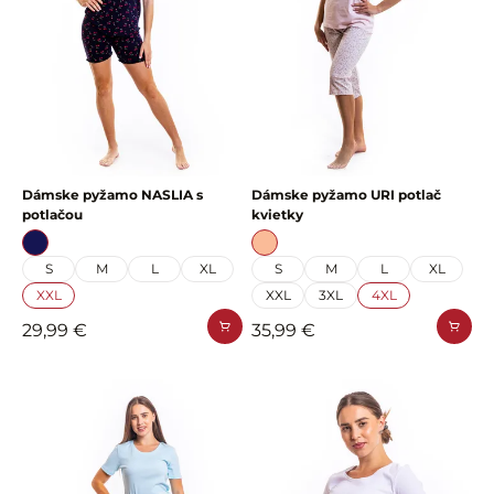
Dámske pyžamo NASLIA s
Dámske pyžamo URI potlač
potlačou
kvietky
S
M
L
XL
S
M
L
XL
XXL
XXL
3XL
4XL
29,99 €
35,99 €