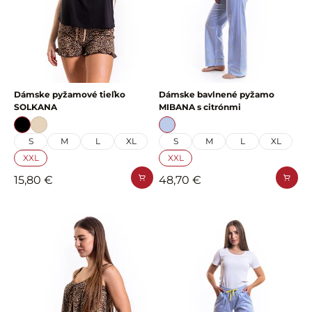
Dámske pyžamové tieľko
Dámske bavlnené pyžamo
SOLKANA
MIBANA s citrónmi
S
M
L
XL
S
M
L
XL
XXL
XXL
15,80 €
48,70 €