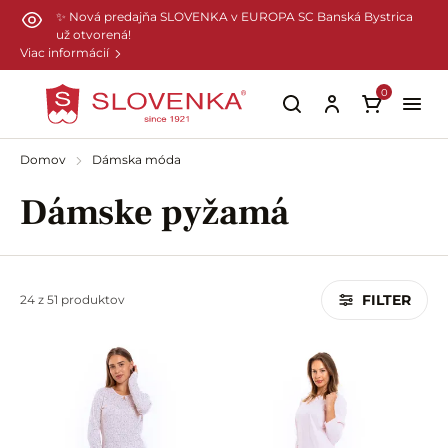
Preskočiť na hlavný obsah
✨ Nová predajňa SLOVENKA v EUROPA SC Banská Bystrica
už otvorená!
Viac informácií
0
Domov
Dámska móda
Dámske pyžamá
FILTER
24 z 51 produktov