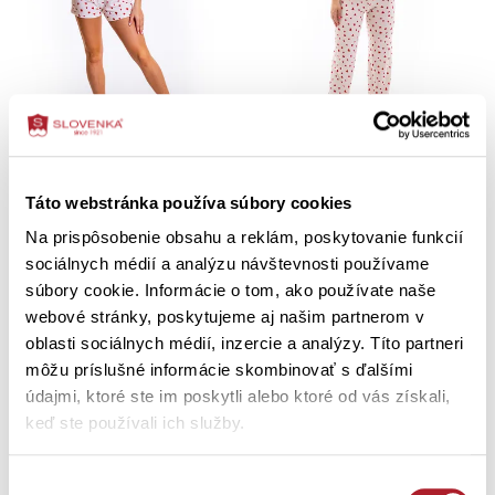
Dámske pyžamo ILENIA
Dámske pyžamo ZORINKA
Táto webstránka používa súbory cookies
M
XL
XXL
S
M
L
XL
Na prispôsobenie obsahu a reklám, poskytovanie funkcií
XXL
sociálnych médií a analýzu návštevnosti používame
34,80 €
38,90 €
súbory cookie. Informácie o tom, ako používate naše
webové stránky, poskytujeme aj našim partnerom v
oblasti sociálnych médií, inzercie a analýzy. Títo partneri
môžu príslušné informácie skombinovať s ďalšími
údajmi, ktoré ste im poskytli alebo ktoré od vás získali,
keď ste používali ich služby.
Výber