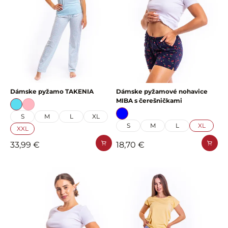
Dámske pyžamo TAKENIA
Dámske pyžamové nohavice
MIBA s čerešničkami
S
M
L
XL
S
M
L
XL
XXL
33,99 €
18,70 €