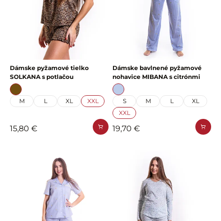
Dámske pyžamové tielko
Dámske bavlnené pyžamové
SOLKANA s potlačou
nohavice MIBANA s citrónmi
M
L
XL
XXL
S
M
L
XL
XXL
15,80 €
19,70 €