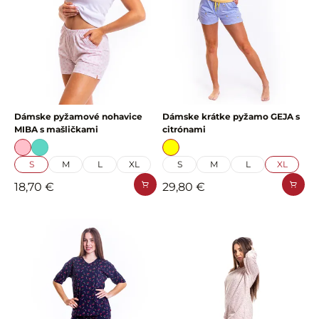
Dámske pyžamové nohavice
Dámske krátke pyžamo GEJA s
MIBA s mašličkami
citrónami
S
M
L
XL
S
M
L
XL
18,70 €
29,80 €