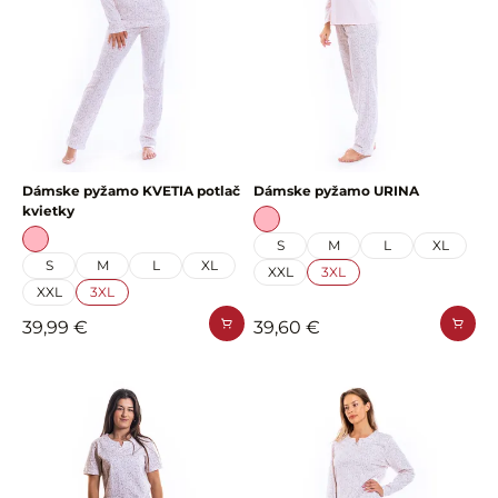
Dámske pyžamo KVETIA potlač
Dámske pyžamo URINA
kvietky
S
M
L
XL
S
M
L
XL
XXL
3XL
XXL
3XL
39,99 €
39,60 €