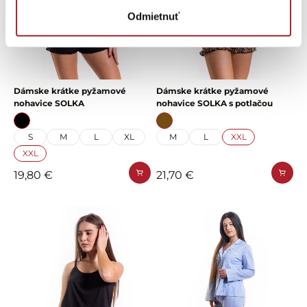
Odmietnuť
Dámske krátke pyžamové
Dámske krátke pyžamové
nohavice SOLKA
nohavice SOLKA s potlačou
S
M
L
XL
M
L
XXL
XXL
19,80 €
21,70 €