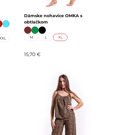
Dámske nohavice OMKA s
obtlačkom
M
L
XL
XXL
15,70 €