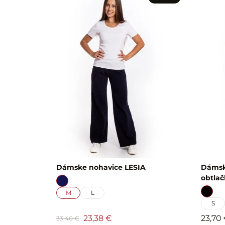
Dámske nohavice LESIA
Dámsk
obtla
M
L
S
23,38 €
23,70
33,40 €