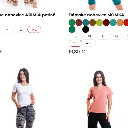
e nohavice ARIMIA potlač
Dámske nohavice MOMKA
M
L
XL
S
M
L
XL
3XL
4XL
 €
19,80 €