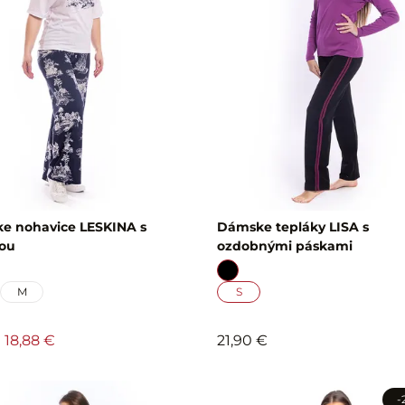
e nohavice LESKINA s
Dámske tepláky LISA s
čou
ozdobnými páskami
M
S
18,88 €
21,90 €
-