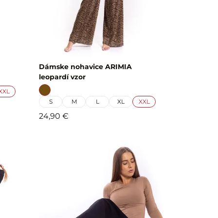
Dámske nohavice ARIMIA
leopardí vzor
XXL
S
M
L
XL
XXL
24,90 €