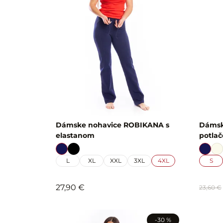
Dámske nohavice ROBIKANA s
Dámsk
elastanom
potla
L
XL
XXL
3XL
4XL
S
27,90 €
23,60 €
-30 %