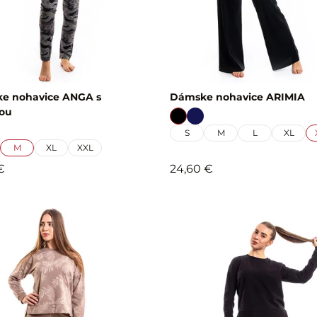
e nohavice ANGA s
Dámske nohavice ARIMIA
čou
S
M
L
XL
M
XL
XXL
€
24,60 €