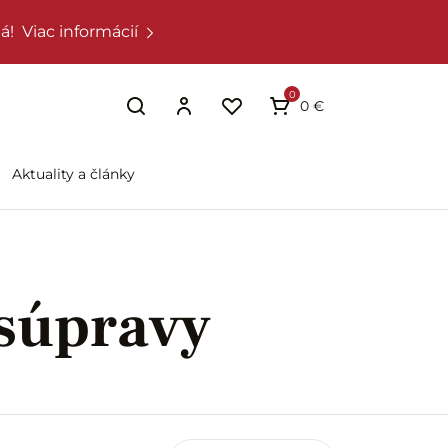
á!
Viac informácií
0
0 €
Aktuality a články
 súpravy