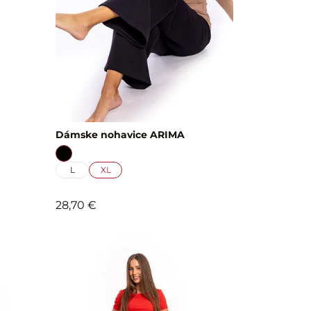
Dámske nohavice ARIMA
L
XL
28,70 €