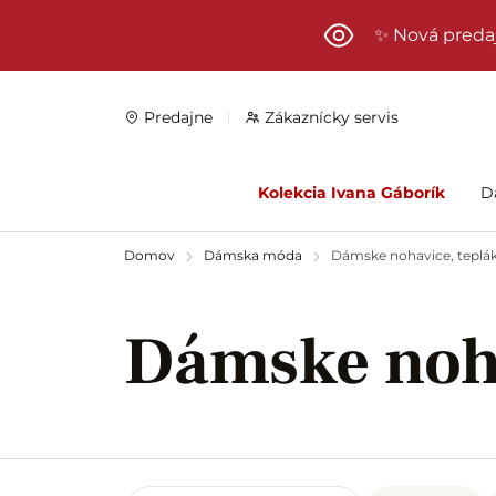
Preskočiť na hlavný obsah
✨ Nová preda
Predajne
Zákaznícky servis
Kolekcia Ivana Gáborík
D
Domov
Dámska móda
Dámske nohavice, teplák
Dámske noha