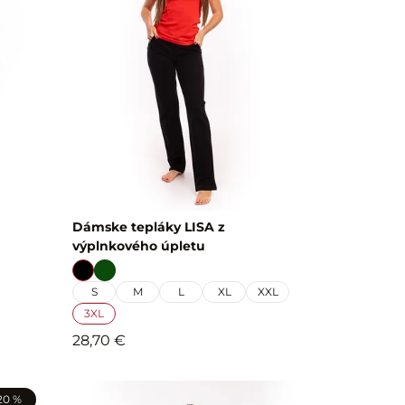
Dámske tepláky LISA z
výplnkového úpletu
S
M
L
XL
XXL
3XL
28,70 €
20 %