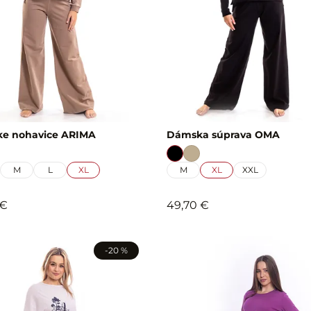
e nohavice ARIMA
Dámska súprava OMA
M
L
XL
M
XL
XXL
 €
49,70 €
-20 %