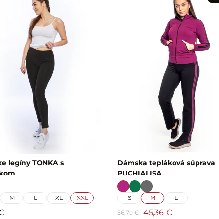
e legíny TONKA s
Dámska tepláková súprava
čkom
PUCHIALISA
M
L
XL
XXL
S
M
L
 €
45,36 €
56,70 €