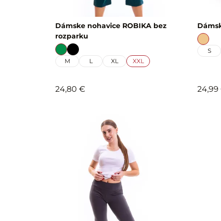
Dámske nohavice ROBIKA bez
Dámsk
rozparku
S
M
L
XL
XXL
24,80 €
24,99