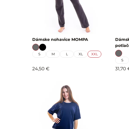
Dámske nohavice MOMPA
Dámsk
potla
S
M
L
XL
XXL
S
24,50 €
31,70 