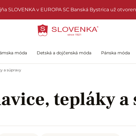
jňa SLOVENKA v EUROPA SC Banská Bystrica už otvoren
ámska móda
Detská a dojčenská móda
Pánska móda
y a súpravy
vice, tepláky a