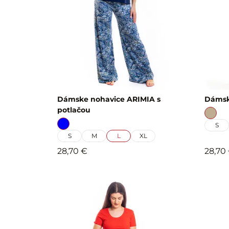
Dámske nohavice ARIMIA s
Dámsk
potlačou
S
S
M
L
XL
28,70 €
28,70