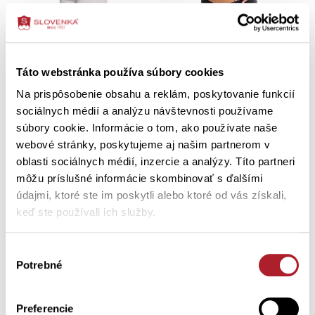
Dámske krátke spodky MILKA s
Dámske nohavičky BRAZILA
Táto webstránka používa súbory cookies
krajkou
Na prispôsobenie obsahu a reklám, poskytovanie funkcií
XL
S
3XL
4XL
sociálnych médií a analýzu návštevnosti používame
súbory cookie. Informácie o tom, ako používate naše
10,01 €
7,90 €
14,30 €
webové stránky, poskytujeme aj našim partnerom v
oblasti sociálnych médií, inzercie a analýzy. Títo partneri
môžu príslušné informácie skombinovať s ďalšími
údajmi, ktoré ste im poskytli alebo ktoré od vás získali,
keď ste používali ich služby.
Výber
Potrebné
súhlasu
Preferencie