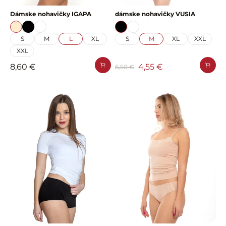
Dámske nohavičky IGAPA
dámske nohavičky VUSIA
S
M
L
XL
S
M
XL
XXL
XXL
8,60 €
4,55 €
6,50 €