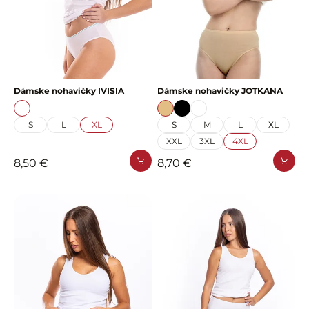
Dámske nohavičky IVISIA
Dámske nohavičky JOTKANA
S
L
XL
S
M
L
XL
XXL
3XL
4XL
8,50 €
8,70 €