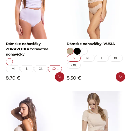
Dámske nohavičky
Dámske nohavičky IVUSIA
ZDRAVOTKA zdravotné
nohavičky
S
M
L
XL
XXL
M
L
XL
XXL
8,70 €
8,50 €