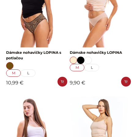
Dámske nohavičky LOPINA s
Dámske nohavičky LOPINA
potlačou
M
L
M
L
10,99 €
9,90 €