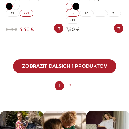
XL
XXL
S
M
L
XL
XXL
4,48 €
7,90 €
6,40 €
ZOBRAZIŤ ĎALŠÍCH 1 PRODUKTOV
1
2