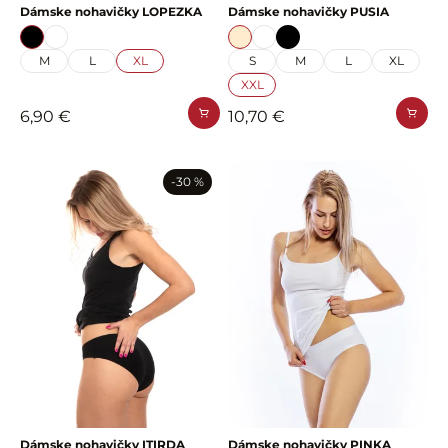
Dámske nohavičky LOPEZKA
Dámske nohavičky PUSIA
M
L
XL
S
M
L
XL
XXL
6,90 €
10,70 €
-30 %
Dámske nohavičky ITIRDA
Dámske nohavičky PINKA