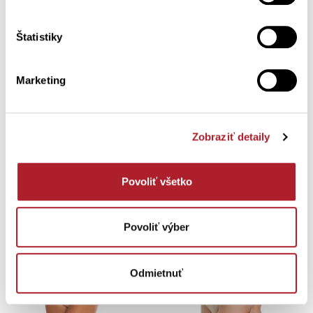
Štatistiky
Dámske nohavičky TENKA
Dámske nohavičky TENKA s
potlačou
S
M
L
XL
Marketing
S
M
L
XL
7,90 €
7,90 €
Zobraziť detaily
Povoliť všetko
Povoliť výber
Odmietnuť