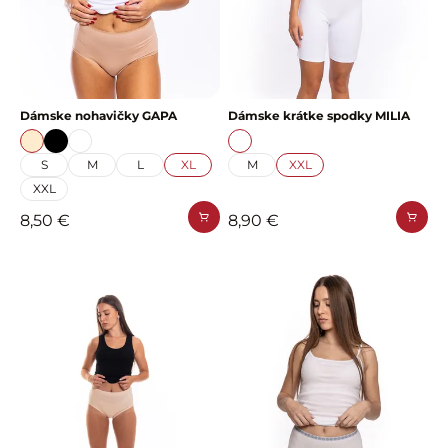
Dámske nohavičky GAPA
Dámske krátke spodky MILIA
S
M
L
XL
M
XXL
XXL
8,50 €
8,90 €