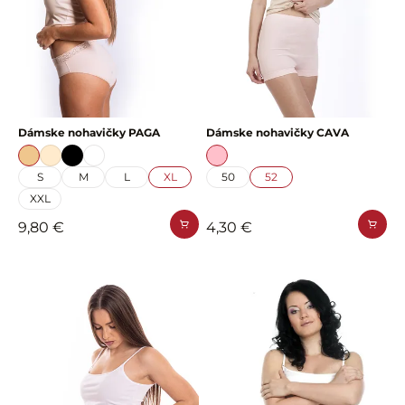
Dámske nohavičky PAGA
Dámske nohavičky CAVA
S
M
L
XL
50
52
XXL
9,80 €
4,30 €