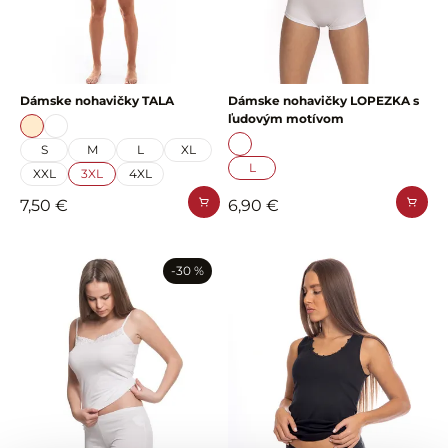
Dámske nohavičky TALA
Dámske nohavičky LOPEZKA s
ľudovým motívom
S
M
L
XL
L
XXL
3XL
4XL
7,50 €
6,90 €
-30 %