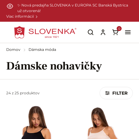
Preskočiť na hlavný obsah
✨ Nová predajňa SLOVENKA v EUROPA SC Banská Bystrica
už otvorená!
Viac informácií
0
Domov
Dámska móda
Dámske nohavičky
FILTER
24 z 25 produktov