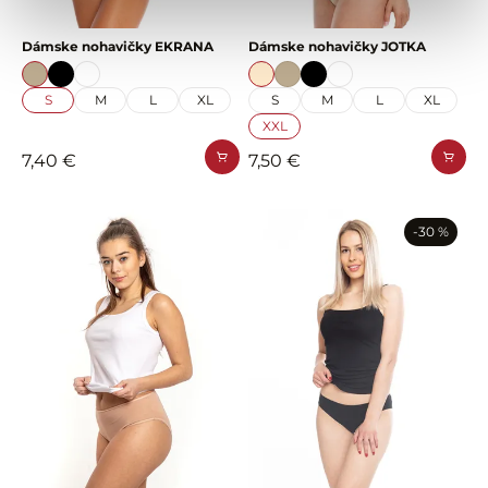
Dámske nohavičky EKRANA
Dámske nohavičky JOTKA
S
M
L
XL
S
M
L
XL
XXL
7,40 €
7,50 €
-30 %