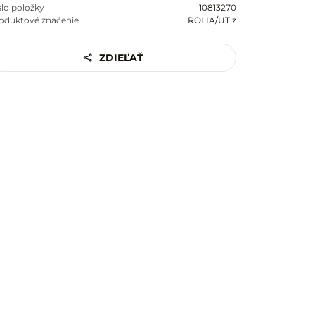
slo položky
10813270
oduktové značenie
ROLIA/UT z
ZDIEĽAŤ