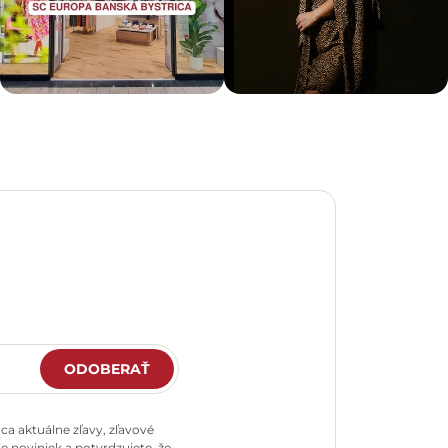
ODOBERAŤ
a aktuálne zľavy, zľavové
e noviniek a potvrdzujete, že