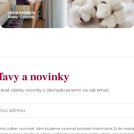
ľavy a novinky
stávať všetky novinky z obchodu priamo na váš email.
elný odber noviniek, Vám budeme na email posielať maximálne 2x do mesiac
ním svojej e-mailovej adresy súhlasíte so spracovaním údajov pre zasielani