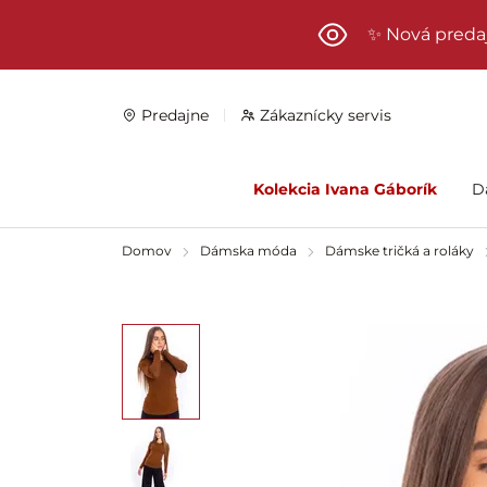
Preskočiť na hlavný obsah
✨ Nová preda
Predajne
Zákaznícky servis
Kolekcia Ivana Gáborík
D
Domov
Dámska móda
Dámske tričká a roláky