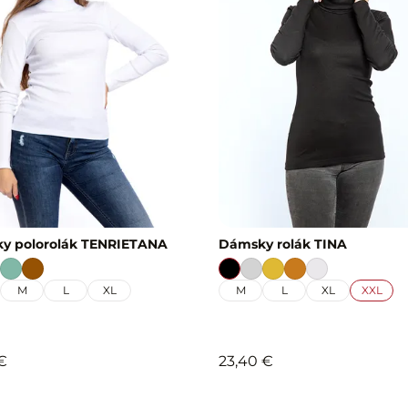
y polorolák TENRIETANA
Dámsky rolák TINA
M
L
XL
M
L
XL
XXL
€
23,40 €