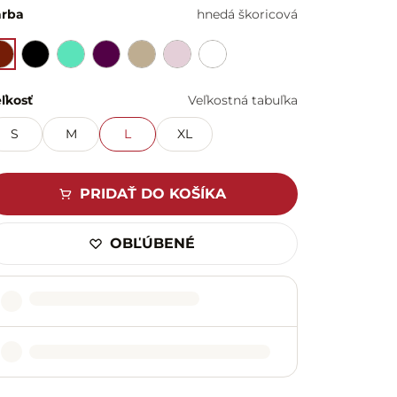
arba
hnedá škoricová
ľkosť
Veľkostná tabuľka
S
M
L
XL
PRIDAŤ DO KOŠÍKA
OBĽÚBENÉ