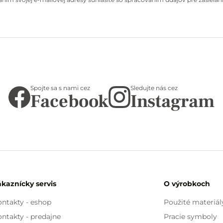
Spojte sa s nami cez
Sledujte nás cez
Facebook
Instagram
ákaznícky servis
O výrobkoch
ntakty - eshop
Použité materiál
ntakty - predajne
Pracie symboly