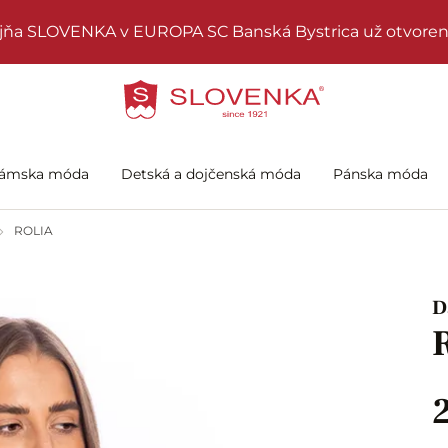
jňa SLOVENKA v EUROPA SC Banská Bystrica už otvoren
ámska móda
Detská a dojčenská móda
Pánska móda
ROLIA
D