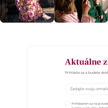
Aktuálne z
Prihláste sa a budete do
Prihlásením sa na pravid
kupóny a novinky. Odosla