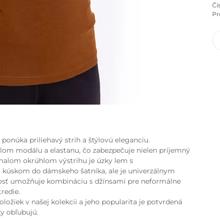
Čí
Pr
onúka priliehavý strih a štýlovú eleganciu.
ielom modálu a elastanu, čo zabezpečuje nielen príjemný
V malom okrúhlom výstrihu je úzky lem s
m kúskom do dámskeho šatníka, ale je univerzálnym
nnosť umožňuje kombináciu s džínsami pre neformálne
redie.
ožiek v našej kolekcii a jeho popularita je potvrdená
y obľubujú.