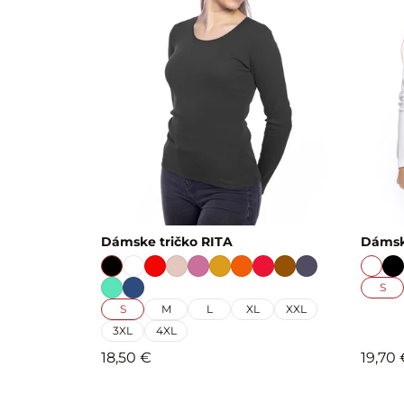
Dámske tričko RITA
Dámsk
S
S
M
L
XL
XXL
3XL
4XL
18,50 €
19,70 