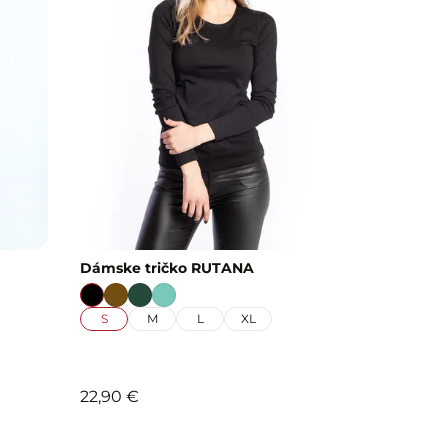
Dámske tričko RUTANA
S
M
L
XL
22,90 €