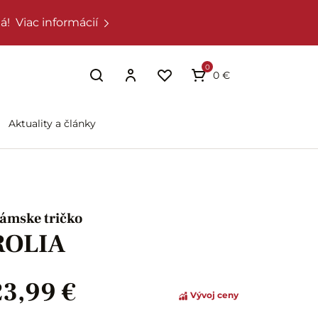
á!
Viac informácií
0
0 €
Aktuality a články
ámske tričko
ROLIA
23,99 €
Vývoj ceny