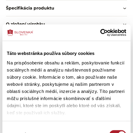
Vlastnosti:
Špecifikácia produktu
jemnorebrovaný bavlnený úplet
dlhé rukávy
O zložení výrobku
okrúhly výstrih s tenkým lemom a preštepovaním
klasický priliehavý strih
pohodlné každodenné nosenie
Ako správne vybrať veľkosť
jednoduché kombinovanie s nohavicami aj sukňou
nadčasový základ šatníka
Táto webstránka používa súbory cookies
Ako ošetriť výrobok
Na prispôsobenie obsahu a reklám, poskytovanie funkcií
sociálnych médií a analýzu návštevnosti používame
súbory cookie. Informácie o tom, ako používate naše
webové stránky, poskytujeme aj našim partnerom v
Zákazníci si tiež kúpili
oblasti sociálnych médií, inzercie a analýzy. Títo partneri
môžu príslušné informácie skombinovať s ďalšími
údajmi, ktoré ste im poskytli alebo ktoré od vás získali,
keď ste používali ich služby.
Výber