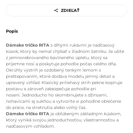
ZDIEĽAŤ
Popis
Dámske tričko RITA
s dlhými rukávmi je nadčasový
kúsok, ktorý by nemal chýbať v žiadnom šatníku. Je ušité
z jemnorebrovaného bavlneného úpletu, ktorý sa
príjemne nosí a poskytuje pohodlie počas celého dňa.
Okrúhly výstrih je ozdobený tenkým lemom s
preštepovaním, ktoré dodáva modelu jemný detail a
upravený vzhľad. Klasický priliehavý strih pekne kopíruje
postavu a zároveň zabezpečuje pohodlie pri
nosení. Jednoducho ho skombinujete s džínsami,
nohavicami aj sukňou a vytvoríte si pohodlné oblečenie
do práce, na stretnutia alebo voľný čas.
Dámske tričko RITA
je obľúbeným základným kúskom,
ktorý vyniká svojou jednoduchosťou, všestrannosťou a
nadčasovým vzhľadom.