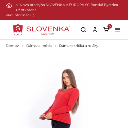
Preskočiť na hlavný obsah
✨ Nová predajňa SLOVENKA v EUROPA SC Banská Bystrica
už otvorená!
Viac informácií
0
Domov
Dámska móda
Dámske tričká a roláky