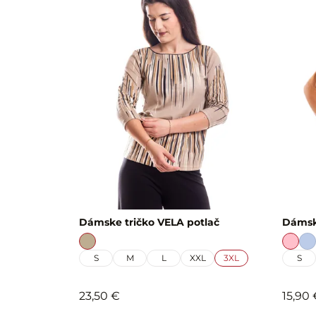
Dámske tričko VELA potlač
Dámsk
S
M
L
XXL
3XL
S
23,50 €
15,90 