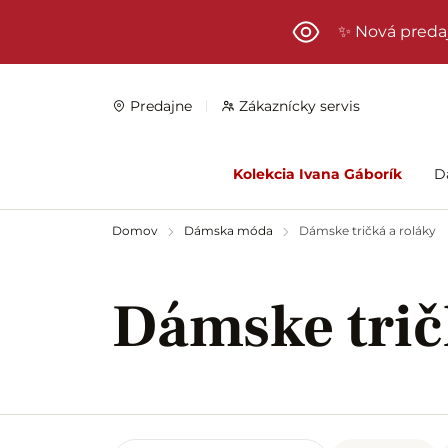
Preskočiť na hlavný obsah
✨ Nová preda
Predajne
Zákaznícky servis
Kolekcia Ivana Gáborík
D
Domov
Dámska móda
Dámske tričká a roláky
Dámske trič