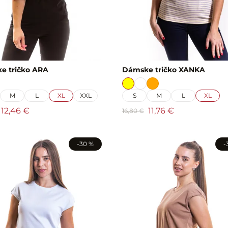
e tričko ARA
Dámske tričko XANKA
M
L
XL
XXL
S
M
L
XL
12,46 €
11,76 €
16,80 €
-30 %
-