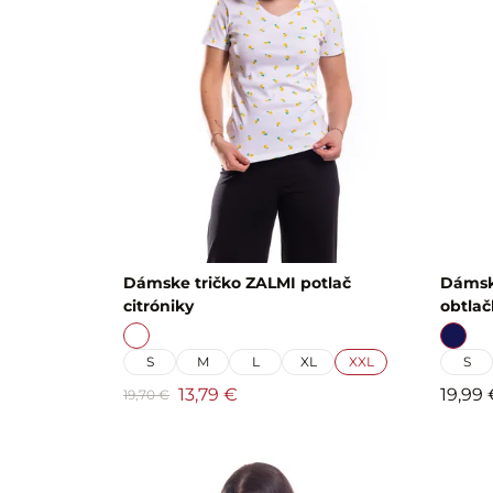
Dámske tričko ZALMI potlač
Dámsk
citróniky
obtla
S
M
L
XL
XXL
S
13,79 €
19,99 
19,70 €