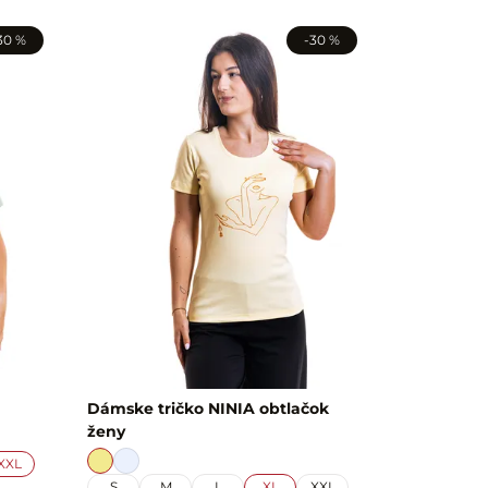
30 %
-30 %
Dámske tričko NINIA obtlačok
ženy
XXL
S
M
L
XL
XXL