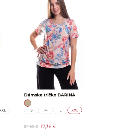
Dámske tričko BARINA
XXL
S
M
L
XXL
17,36 €
24,80 €