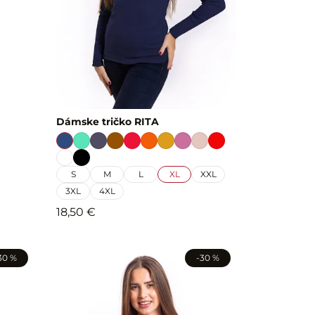
Dámske tričko RITA
S
M
L
XL
XXL
3XL
4XL
18,50 €
30 %
-30 %