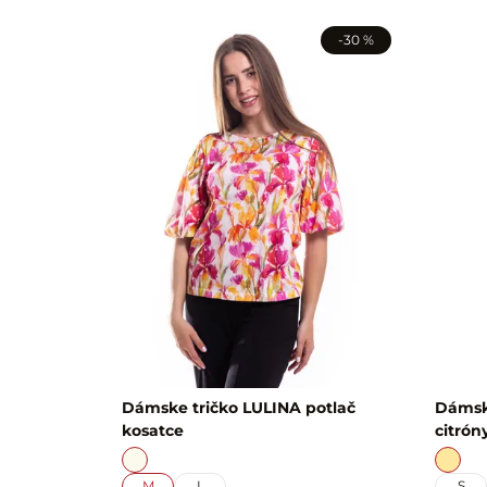
-30 %
Dámske tričko LULINA potlač
Dámske
kosatce
citrón
M
L
S