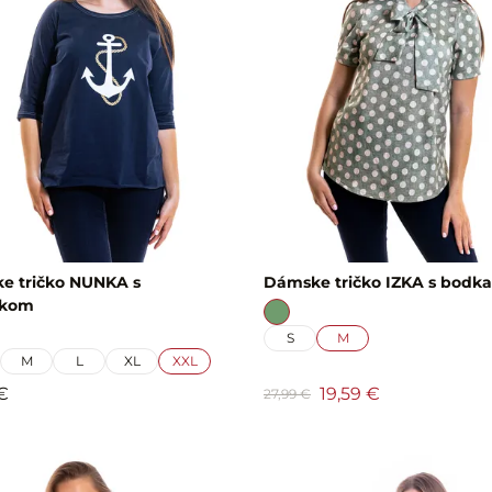
e tričko NUNKA s
Dámske tričko IZKA s bodk
čkom
S
M
M
L
XL
XXL
€
19,59 €
27,99 €