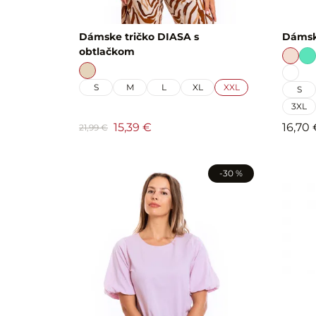
Dámske tričko DIASA s
Dámsk
obtlačkom
S
M
L
XL
XXL
S
3XL
15,39 €
16,70 
21,99 €
-30 %