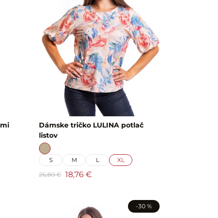
ami
Dámske tričko LULINA potlač
listov
S
M
L
XL
18,76 €
26,80 €
-30 %