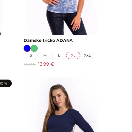
Dámske tričko ADANA
S
M
L
XL
XXL
13,99 €
19,99 €
30 %