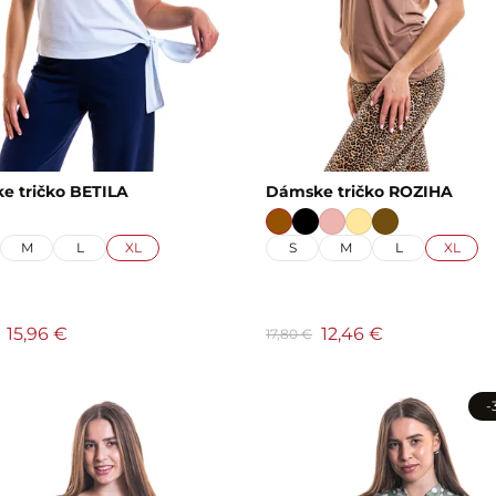
e tričko BETILA
Dámske tričko ROZIHA
M
L
XL
S
M
L
XL
15,96 €
12,46 €
17,80 €
-