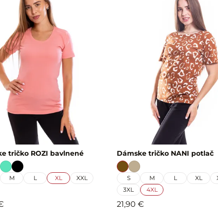
e tričko ROZI bavlnené
Dámske tričko NANI potlač
M
L
XL
XXL
S
M
L
XL
3XL
4XL
€
21,90 €