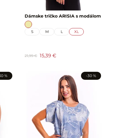
Dámske tričko ARISIA s modálom
S
M
L
XL
15,39 €
21,99 €
30 %
-30 %