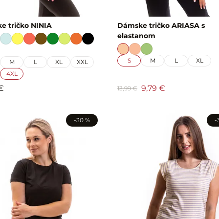
e tričko NINIA
Dámske tričko ARIASA s
elastanom
S
M
L
XL
M
L
XL
XXL
4XL
€
9,79 €
13,99 €
-30 %
-