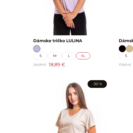
Dámske tričko LULINA
Dámsk
S
M
L
XL
S
18,89 €
26,99 €
17,80 €
-30 %