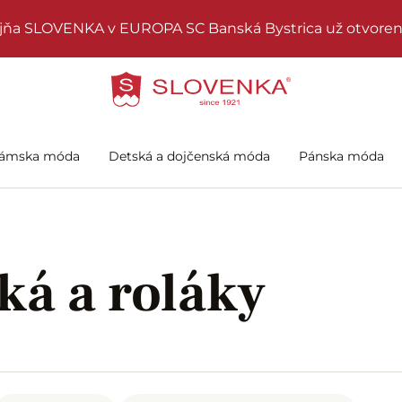
jňa SLOVENKA v EUROPA SC Banská Bystrica už otvoren
ámska móda
Detská a dojčenská móda
Pánska móda
ká a roláky