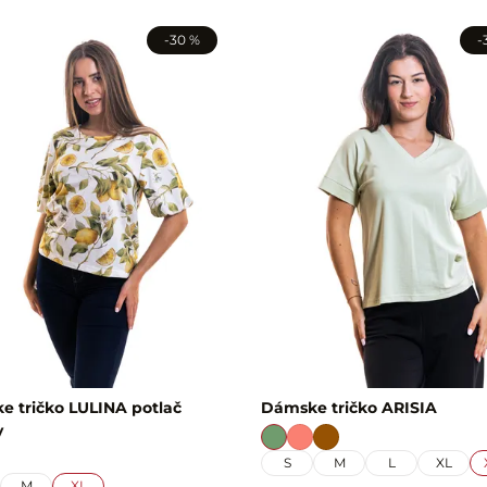
-30 %
-
 tričko LULINA potlač
Dámske tričko ARISIA
y
S
M
L
XL
M
XL