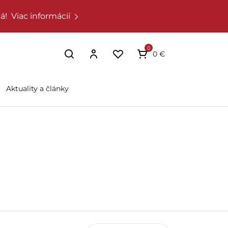
á!
Viac informácií
0
0 €
Aktuality a články