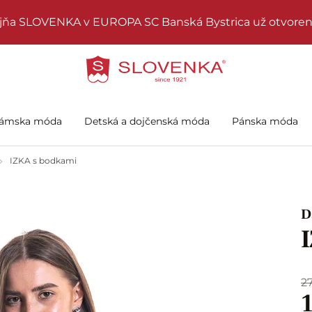
jňa SLOVENKA v EUROPA SC Banská Bystrica už otvoren
ámska móda
Detská a dojčenská móda
Pánska móda
IZKA s bodkami
D
2