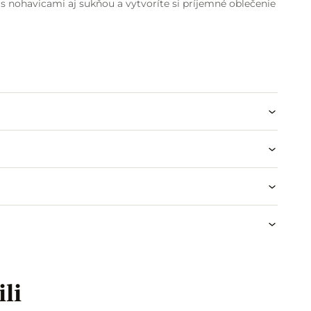
 nohavicami aj sukňou a vytvoríte si príjemné oblečenie
odklade
ili