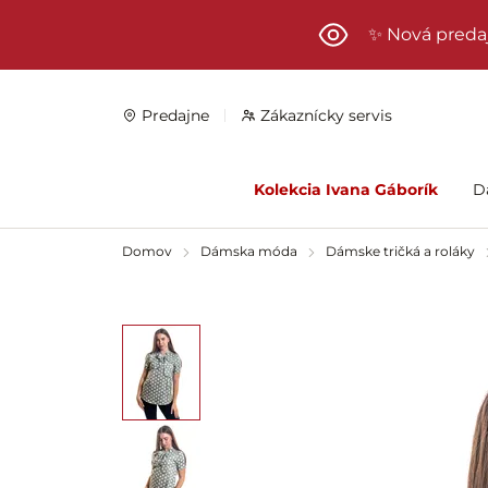
Preskočiť na hlavný obsah
✨ Nová preda
Predajne
Zákaznícky servis
Kolekcia Ivana Gáborík
D
Domov
Dámska móda
Dámske tričká a roláky