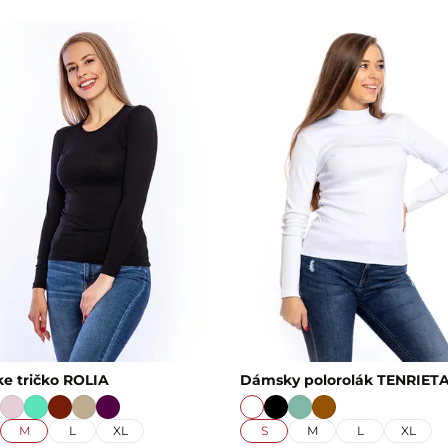
e tričko ROLIA
Dámsky polorolák TENRIET
M
L
XL
S
M
L
XL