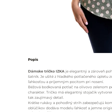
Popis
Dámske tričko IZKA
je elegantný a zároveň po
šatník. Je ušité z hladkého potlačeného úpletu 
ľahkosťou a príjemným pocitom pri nosení.
Béžová bodkovaná potlač na olivovo zelenom p
charakter. Tričko má elegantný stojačik vytvore
tak zaujímavý detail.
Krátke rukávy a pohodlný strih zabezpečujú komf
oblúčikov dodáva modelu ľahkosť a jemne origin