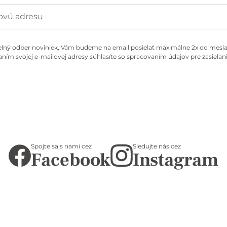
elný odber noviniek, Vám budeme na email posielať maximálne 2x do mesiac
ním svojej e-mailovej adresy súhlasíte so spracovaním údajov pre zasielani
Spojte sa s nami cez
Sledujte nás cez
Facebook
Instagram