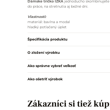
Dámske tričko IZKA
jednoducho skombinujete s
do práce, na stretnutia aj bežné dni.
Vlastnosti:
materiál: bavlna a modal
hladký potlačený úplet
béžová bodkovaná potlač na olivovo zelenom p
stojačik s viazačkou
Špecifikácia produktu
viazačka na uviazanie do mašle
krátke rukávy
O zložení výrobku
spodný okraj strihaný do oblúčikov
pohodlný strih
vhodné k nohaviciam aj sukni
Ako správne vybrať veľkosť
Ako ošetriť výrobok
Zákazníci si tiež kúp