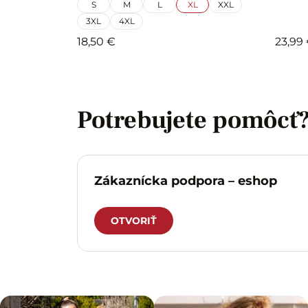
S
M
L
XL
XXL
3XL
4XL
18,50 €
23,99
Potrebujete pomôcť
Zákaznícka podpora – eshop
OTVORIŤ