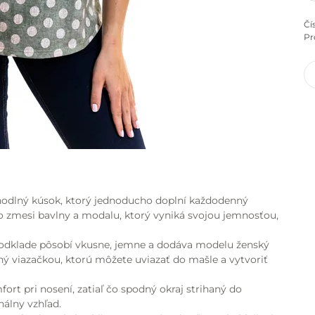
Čí
Pr
hodlný kúsok, ktorý jednoducho doplní každodenný
zo zmesi bavlny a modalu, ktorý vyniká svojou jemnosťou,
odklade pôsobí vkusne, jemne a dodáva modelu ženský
ný viazačkou, ktorú môžete uviazať do mašle a vytvoriť
ort pri nosení, zatiaľ čo spodný okraj strihaný do
álny vzhľad.