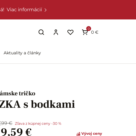
á!
Viac informácií
0
0 €
Aktuality a články
ámske tričko
IZKA s bodkami
7,99 €
Zľava z kúpnej ceny -30 %
19,59 €
Vývoj ceny