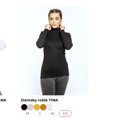
ANA
Dámsky rolák TINA
M
L
XL
XXL