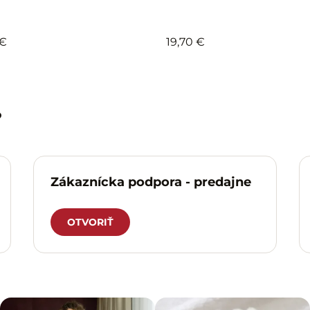
 €
19,70 €
?
Zákaznícka podpora - predajne
OTVORIŤ