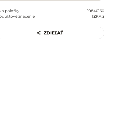
slo položky
10840160
oduktové značenie
IZKA z
ZDIEĽAŤ