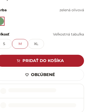
arba
zelená olivová
ľkosť
Veľkostná tabuľka
S
M
XL
PRIDAŤ DO KOŠÍKA
OBĽÚBENÉ