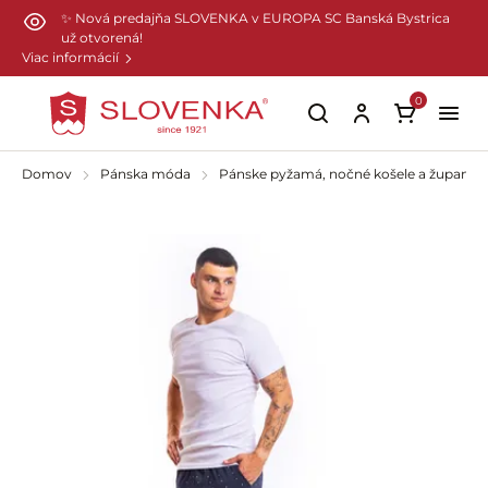
Preskočiť na hlavný obsah
✨ Nová predajňa SLOVENKA v EUROPA SC Banská Bystrica
už otvorená!
Viac informácií
0
Domov
Pánska móda
Pánske pyžamá, nočné košele a župany