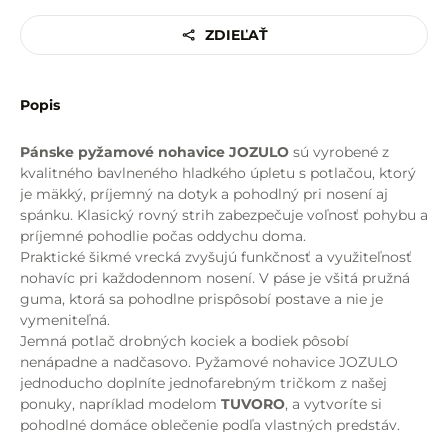
ZDIEĽAŤ
Popis
Pánske pyžamové nohavice JOZULO
sú vyrobené z
kvalitného bavlneného hladkého úpletu s potlačou, ktorý
je mäkký, príjemný na dotyk a pohodlný pri nosení aj
spánku. Klasický rovný strih zabezpečuje voľnosť pohybu a
príjemné pohodlie počas oddychu doma.
Praktické šikmé vrecká zvyšujú funkčnosť a využiteľnosť
nohavíc pri každodennom nosení. V páse je všitá pružná
guma, ktorá sa pohodlne prispôsobí postave a nie je
vymeniteľná.
Jemná potlač drobných kociek a bodiek pôsobí
nenápadne a nadčasovo. Pyžamové nohavice JOZULO
jednoducho doplníte jednofarebným tričkom z našej
ponuky, napríklad modelom
TUVORO
, a vytvoríte si
pohodlné domáce oblečenie podľa vlastných predstáv.
Pánske pyžamové nohavice JOZULO
sú ideálnou voľbou