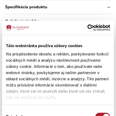
pre mužov, ktorí obľubujú pohodlie, jednoduchý štýl a
Špecifikácia produktu
praktické kúsky na každodenné nosenie.
O zložení výrobku
Vlastnosti:
kvalitný bavlnený hladký úplet s potlačou
mäkký a príjemný materiál
Ako správne vybrať veľkosť
klasický rovný strih
praktické šikmé vrecká
Táto webstránka používa súbory cookies
pás so všitou nevymeniteľnou gumou
Ako ošetriť výrobok
jemná potlač drobných kociek a bodiek
Na prispôsobenie obsahu a reklám, poskytovanie funkcií
pohodlné na spánok aj domáce nosenie
sociálnych médií a analýzu návštevnosti používame
jednoduché kombinovanie s tričkami z našej ponuky
súbory cookie. Informácie o tom, ako používate naše
webové stránky, poskytujeme aj našim partnerom v
Zákazníci si tiež kúpili
oblasti sociálnych médií, inzercie a analýzy. Títo partneri
môžu príslušné informácie skombinovať s ďalšími
údajmi, ktoré ste im poskytli alebo ktoré od vás získali,
keď ste používali ich služby.
Výber