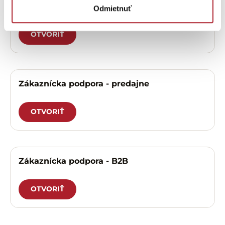
Zákaznícka podpora – eshop
Odmietnuť
OTVORIŤ
Zákaznícka podpora - predajne
OTVORIŤ
Zákaznícka podpora - B2B
OTVORIŤ