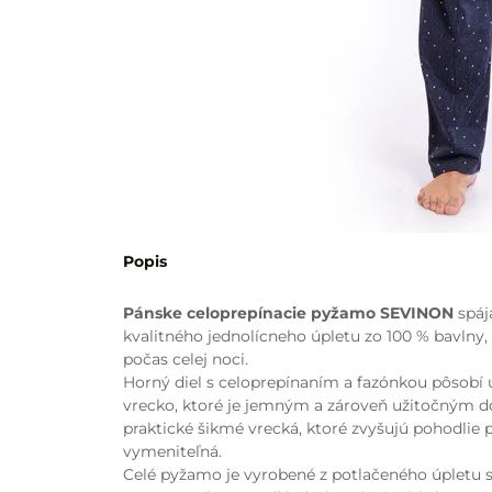
Popis
Pánske celoprepínacie pyžamo SEVINON
spáj
kvalitného jednolícneho úpletu zo 100 % bavlny,
počas celej noci.
Horný diel s celoprepínaním a fazónkou pôsobí u
vrecko, ktoré je jemným a zároveň užitočným d
praktické šikmé vrecká, ktoré zvyšujú pohodlie p
vymeniteľná.
Celé pyžamo je vyrobené z potlačeného úpletu