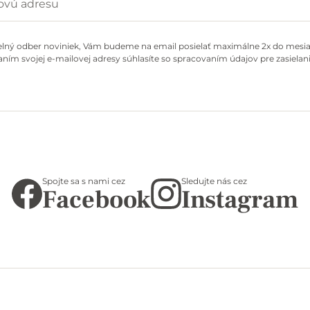
elný odber noviniek, Vám budeme na email posielať maximálne 2x do mesiac
ním svojej e-mailovej adresy súhlasíte so spracovaním údajov pre zasielani
Spojte sa s nami cez
Sledujte nás cez
Facebook
Instagram