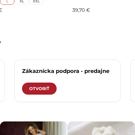
L
XL
XXL
€
39,70 €
?
Zákaznícka podpora - predajne
OTVORIŤ