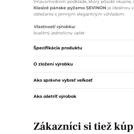
tmavomodrom podklade, ktorý pôsobí vkusne, 
Klasicé pánske pyžamo SEVINON
je ideálnou 
oblečenie s jemným elegantným vzhľadom.
Vlastnosti výrobku
:
kvalitný jednolícny úplet
100 % bavlna
mäkký a príjemný materiál
Špecifikácia produktu
celoprepínací vrchný diel
fazónka pri výstrihu
O zložení výrobku
malé praktické vrecko na vrchnom diele
dlhé nohavice klasického rovného strihu
praktické šikmé vrecká
Ako správne vybrať veľkosť
pružná guma v páse
guma nie je vymeniteľná
jemná potlač drobných kociek a bodiek
Ako ošetriť výrobok
pohodlné na spánok aj domáce nosenie
vhodné na celoročné nosenie
Zákazníci si tiež kúp