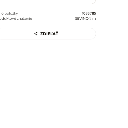
slo položky
10837115
oduktové značenie
SEVINON m
ZDIEĽAŤ