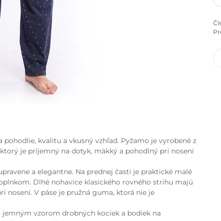
Čí
Pr
a pohodlie, kvalitu a vkusný vzhľad. Pyžamo je vyrobené z
 ktorý je príjemný na dotyk, mäkký a pohodlný pri nosení
pravene a elegantne. Na prednej časti je praktické malé
oplnkom. Dlhé nohavice klasického rovného strihu majú
ri nosení. V páse je pružná guma, ktorá nie je
 s jemným vzorom drobných kociek a bodiek na