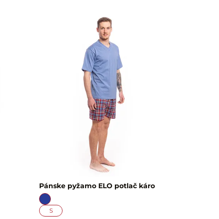
Pánske pyžamo ELO potlač káro
S