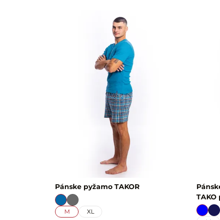
Pánske pyžamo TAKOR
Pánsk
TAKO p
M
XL