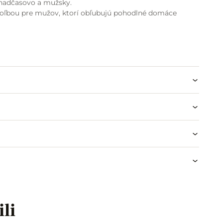
nadčasovo a mužsky.
voľbou pre mužov, ktorí obľubujú pohodlné domáce
ili