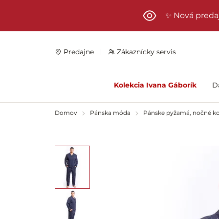
Preskočiť na hlavný obsah
✨ Nová preda
Predajne
Zákaznícky servis
Kolekcia Ivana Gáborík
D
Domov
Pánska móda
Pánske pyžamá, nočné ko