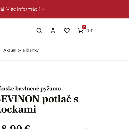
á!
Viac informácií
0
0 €
Aktuality a články
ánske bavlnené pyžamo
SEVINON potlač s
kockami