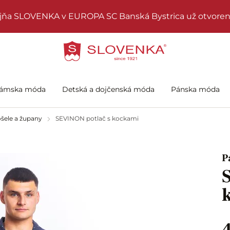
jňa SLOVENKA v EUROPA SC Banská Bystrica už otvoren
ámska móda
Detská a dojčenská móda
Pánska móda
šele a župany
SEVINON potlač s kockami
P