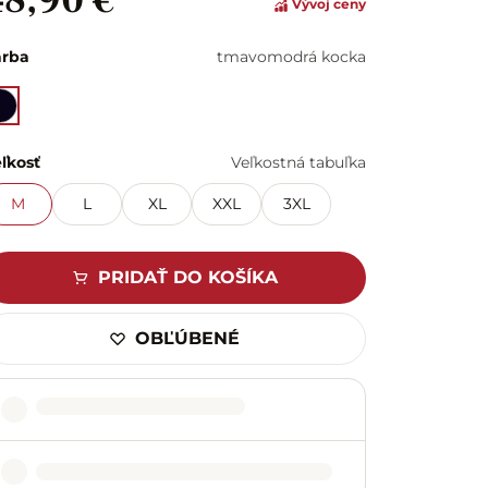
48,90 €
Vývoj ceny
arba
tmavomodrá kocka
ľkosť
Veľkostná tabuľka
M
L
XL
XXL
3XL
PRIDAŤ DO KOŠÍKA
OBĽÚBENÉ