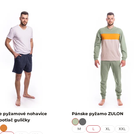
e pyžamové nohavice
Pánske pyžamo ZULON
otlač guličky
M
L
XL
XXL