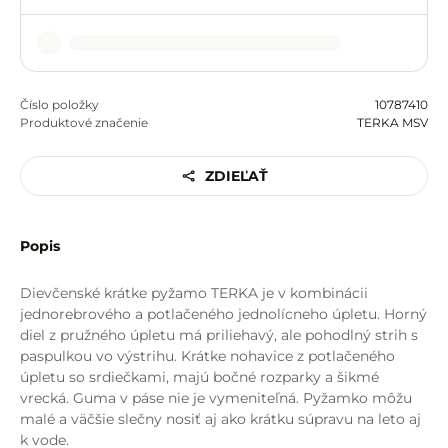
Číslo položky
10787410
Produktové značenie
TERKA MSV
ZDIEĽAŤ
Popis
Dievčenské krátke pyžamo TERKA je v kombinácii
jednorebrového a potlačeného jednolícneho úpletu. Horný
diel z pružného úpletu má priliehavý, ale pohodlný strih s
paspulkou vo výstrihu. Krátke nohavice z potlačeného
úpletu so srdiečkami, majú bočné rozparky a šikmé
vrecká. Guma v páse nie je vymeniteľná. Pyžamko môžu
malé a väčšie slečny nosiť aj ako krátku súpravu na leto aj
k vode.