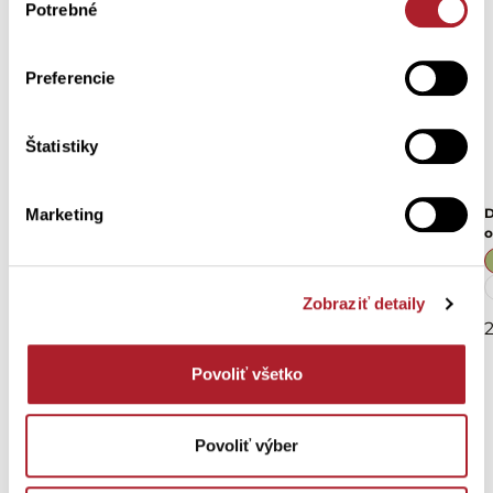
Potrebné
súhlasu
Preferencie
Štatistiky
Marketing
Detské pyžamo VEXONKO s
Detské pyžamo SONKO
D
ovečkami
o
98
104
110
116
98
104
110
116
122
128
Zobraziť detaily
20,80 €
19,76 €
2
24,70 €
Povoliť všetko
Potrebujete
pomôcť?
Povoliť výber