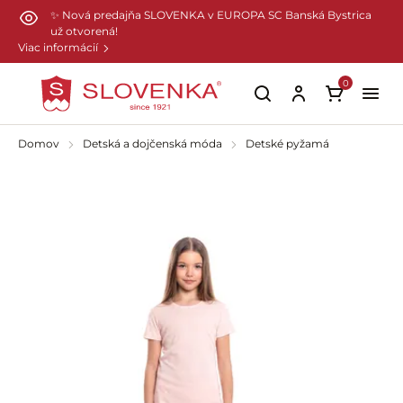
Preskočiť na hlavný obsah
✨ Nová predajňa SLOVENKA v EUROPA SC Banská Bystrica
už otvorená!
Viac informácií
0
Domov
Detská a dojčenská móda
Detské pyžamá