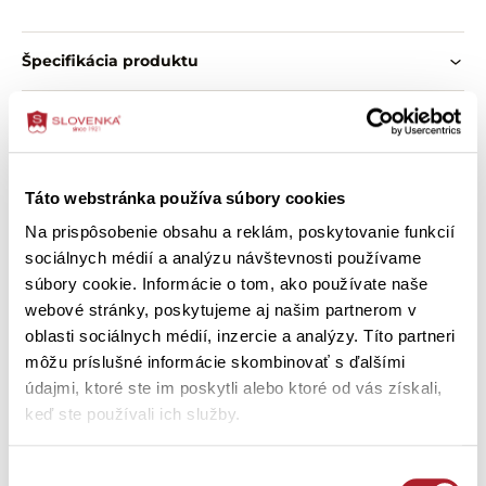
Špecifikácia produktu
O zložení výrobku
Ako správne vybrať veľkosť
Táto webstránka používa súbory cookies
Na prispôsobenie obsahu a reklám, poskytovanie funkcií
Ako ošetriť výrobok
sociálnych médií a analýzu návštevnosti používame
súbory cookie. Informácie o tom, ako používate naše
webové stránky, poskytujeme aj našim partnerom v
oblasti sociálnych médií, inzercie a analýzy. Títo partneri
Zákazníci si tiež kúpili
môžu príslušné informácie skombinovať s ďalšími
údajmi, ktoré ste im poskytli alebo ktoré od vás získali,
keď ste používali ich služby.
-20 %
Výber