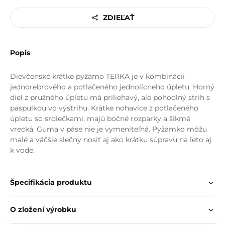
ZDIEĽAŤ
Popis
Dievčenské krátke pyžamo TERKA je v kombinácii
jednorebrového a potlačeného jednolícneho úpletu. Horný
diel z pružného úpletu má priliehavý, ale pohodlný strih s
paspulkou vo výstrihu. Krátke nohavice z potlačeného
úpletu so srdiečkami, majú bočné rozparky a šikmé
vrecká. Guma v páse nie je vymeniteľná. Pyžamko môžu
malé a väčšie slečny nosiť aj ako krátku súpravu na leto aj
k vode.
Špecifikácia produktu
O zložení výrobku