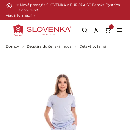
Preskočiť na hlavný obsah
✨ Nová predajňa SLOVENKA v EUROPA SC Banská Bystrica
už otvorená!
Viac informácií
0
Domov
Detská a dojčenská móda
Detské pyžamá