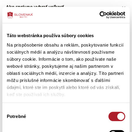
Ako správne vybrať veľkosť
Ako ošetriť výrobok
Táto webstránka používa súbory cookies
Na prispôsobenie obsahu a reklám, poskytovanie funkcií
Zákazníci si tiež kúpili
sociálnych médií a analýzu návštevnosti používame
súbory cookie. Informácie o tom, ako používate naše
webové stránky, poskytujeme aj našim partnerom v
oblasti sociálnych médií, inzercie a analýzy. Títo partneri
-30 %
môžu príslušné informácie skombinovať s ďalšími
údajmi, ktoré ste im poskytli alebo ktoré od vás získali,
keď ste používali ich služby.
Výber
Potrebné
súhlasu