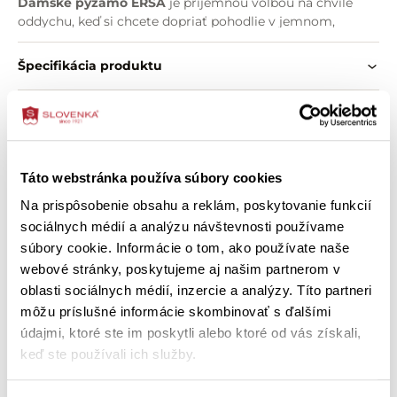
Dámske pyžamo ERSA
je príjemnou voľbou na chvíle
oddychu, keď si chcete dopriať pohodlie v jemnom,
ženském štýle.
Špecifikácia produktu
Vlastnosti:
dámske pyžamo
O zložení výrobku
bavlnený hladký úplet
jemná kvetinová potlač na krémovom podklade
výstrih s paspulkou a obháčkovaním
Ako správne vybrať veľkosť
jemné riasenie s mašličkou na prednom diele
Táto webstránka používa súbory cookies
nohavice rovného strihu
Na prispôsobenie obsahu a reklám, poskytovanie funkcií
pás so všitou nevymeniteľnou gumou
Ako ošetriť výrobok
pohodlný, ženský strih
sociálnych médií a analýzu návštevnosti používame
vhodné na spanie aj domáce nosenie
súbory cookie. Informácie o tom, ako používate naše
webové stránky, poskytujeme aj našim partnerom v
oblasti sociálnych médií, inzercie a analýzy. Títo partneri
Zákazníci si tiež kúpili
môžu príslušné informácie skombinovať s ďalšími
údajmi, ktoré ste im poskytli alebo ktoré od vás získali,
keď ste používali ich služby.