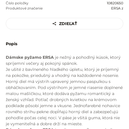
Číslo položky
10820650
Produktové značenie
ERSA z
ZDIEĽAŤ
Popis
Dámske pyžamo ERSA
je nežný a pohodlný kúsok, ktorý
spríjemní večery aj pokojný spánok.
Je ušité z bavlneného hladkého úpletu, ktorý je príjemný
na pokožke, priedušný a vhodný na každodenné nosenie.
Horný diel má výstrih upravený jemnou paspulkou s
obháčkovaním. Pod výstrihom je jemné riasenie doplnené
malou mašličkou, ktoré dodáva pyžamu romantický a
ženský vzhľad. Potlač drobných kvietkov na krémovom
podklade pôsobí jemne a vkusne. Jednofarebné nohavice
rovného strihu pekne dopĺňajú horný diel a zabezpečujú
pohodlie počas celej noci. V páse je všitá guma, ktorá nie
je vymeniteľná a dobre drží na mieste.