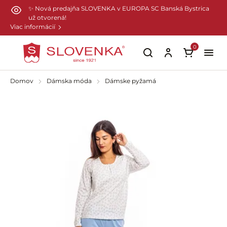
Preskočiť na hlavný obsah
✨ Nová predajňa SLOVENKA v EUROPA SC Banská Bystrica
už otvorená!
Viac informácií
0
Domov
Dámska móda
Dámske pyžamá