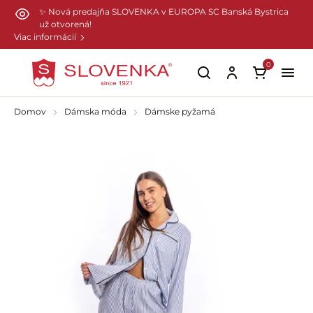
Preskočiť na hlavný obsah
✨ Nová predajňa SLOVENKA v EUROPA SC Banská Bystrica
už otvorená!
Viac informácií
0
Domov
Dámska móda
Dámske pyžamá