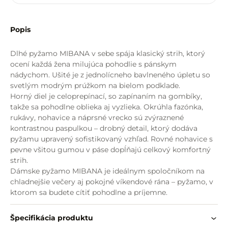
Popis
Dlhé pyžamo MIBANA v sebe spája klasický strih, ktorý
ocení každá žena milujúca pohodlie s pánskym
nádychom. Ušité je z jednolícneho bavlneného úpletu so
svetlým modrým prúžkom na bielom podklade.
Horný diel je celoprepínací, so zapínaním na gombíky,
takže sa pohodlne oblieka aj vyzlieka. Okrúhla fazónka,
rukávy, nohavice a náprsné vrecko sú zvýraznené
kontrastnou paspulkou – drobný detail, ktorý dodáva
pyžamu upravený sofistikovaný vzhľad. Rovné nohavice s
pevne všitou gumou v páse dopĺňajú celkový komfortný
strih.
Dámske pyžamo MIBANA je ideálnym spoločníkom na
chladnejšie večery aj pokojné víkendové rána – pyžamo, v
ktorom sa budete cítiť pohodlne a príjemne.
Špecifikácia produktu