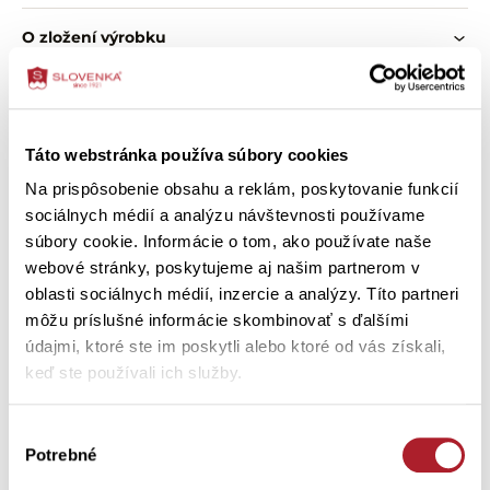
O zložení výrobku
Ako správne vybrať veľkosť
Táto webstránka používa súbory cookies
Ako ošetriť výrobok
Na prispôsobenie obsahu a reklám, poskytovanie funkcií
sociálnych médií a analýzu návštevnosti používame
súbory cookie. Informácie o tom, ako používate naše
Zákazníci si tiež kúpili
webové stránky, poskytujeme aj našim partnerom v
oblasti sociálnych médií, inzercie a analýzy. Títo partneri
môžu príslušné informácie skombinovať s ďalšími
údajmi, ktoré ste im poskytli alebo ktoré od vás získali,
keď ste používali ich služby.
Výber
Potrebné
súhlasu