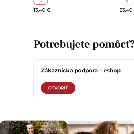
S
S
13,40 €
23,40
Potrebujete pomôcť
Zákaznícka podpora – eshop
OTVORIŤ