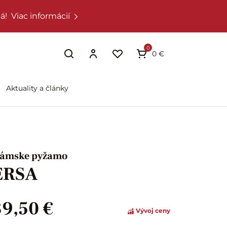
á!
Viac informácií
0
0 €
Aktuality a články
ámske pyžamo
ERSA
39,50 €
Vývoj ceny