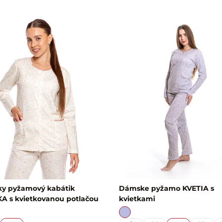
y pyžamový kabátik
Dámske pyžamo KVETIA s
A s kvietkovanou potlačou
kvietkami