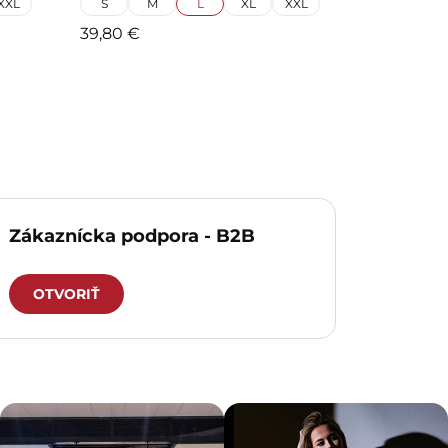
XXL
S
M
L
XL
XXL
39,80 €
Zákaznícka podpora - B2B
OTVORIŤ