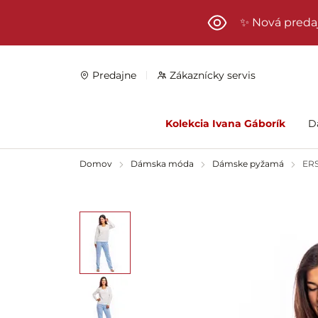
Preskočiť na hlavný obsah
✨ Nová preda
Predajne
Zákaznícky servis
Kolekcia Ivana Gáborík
D
Domov
Dámska móda
Dámske pyžamá
ER