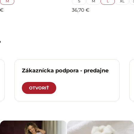
M
S
M
L
XL
 €
36,70 €
?
Zákaznícka podpora - predajne
OTVORIŤ