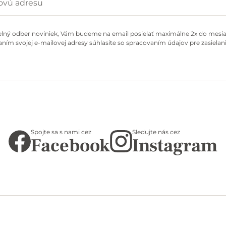
elný odber noviniek, Vám budeme na email posielať maximálne 2x do mesiac
ním svojej e-mailovej adresy súhlasíte so spracovaním údajov pre zasielani
Spojte sa s nami cez
Sledujte nás cez
Facebook
Instagram