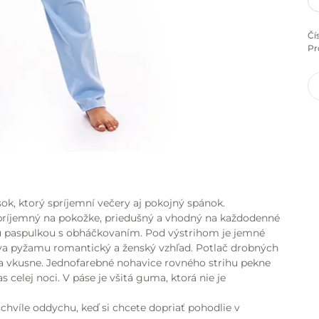
Čí
Pr
ok, ktorý spríjemní večery aj pokojný spánok.
e príjemný na pokožke, priedušný a vhodný na každodenné
u paspulkou s obháčkovaním. Pod výstrihom je jemné
va pyžamu romantický a ženský vzhľad. Potlač drobných
 vkusne. Jednofarebné nohavice rovného strihu pekne
 celej noci. V páse je všitá guma, ktorá nie je
chvíle oddychu, keď si chcete dopriať pohodlie v