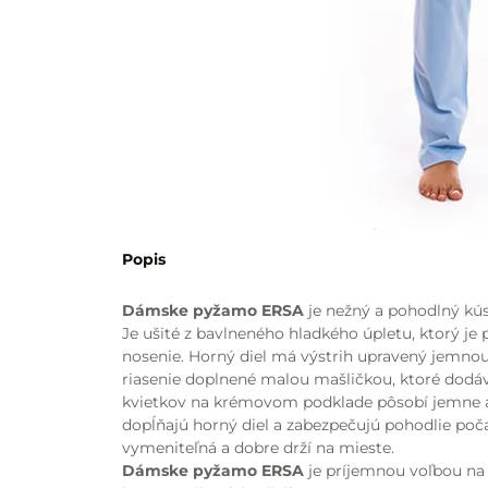
Popis
Dámske pyžamo ERSA
je nežný a pohodlný kús
Je ušité z bavlneného hladkého úpletu, ktorý j
nosenie. Horný diel má výstrih upravený jemno
riasenie doplnené malou mašličkou, ktoré dodá
kvietkov na krémovom podklade pôsobí jemne a
dopĺňajú horný diel a zabezpečujú pohodlie počas
vymeniteľná a dobre drží na mieste.
Dámske pyžamo ERSA
je príjemnou voľbou na 