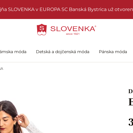
jňa SLOVENKA v EUROPA SC Banská Bystrica už otvoren
ámska móda
Detská a dojčenská móda
Pánska móda
SA
D