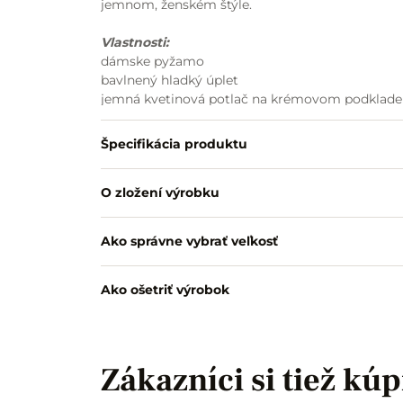
jemnom, ženském štýle.
Vlastnosti:
dámske pyžamo
bavlnený hladký úplet
jemná kvetinová potlač na krémovom podklade
výstrih s paspulkou a obháčkovaním
jemné riasenie s mašličkou na prednom diele
Špecifikácia produktu
nohavice rovného strihu
pás so všitou nevymeniteľnou gumou
O zložení výrobku
pohodlný, ženský strih
vhodné na spanie aj domáce nosenie
Ako správne vybrať veľkosť
Ako ošetriť výrobok
Zákazníci si tiež kúp