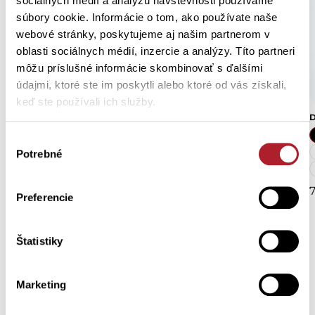
sociálnych médií a analýzu návštevnosti používame
súbory cookie. Informácie o tom, ako používate naše
webové stránky, poskytujeme aj našim partnerom v
oblasti sociálnych médií, inzercie a analýzy. Títo partneri
môžu príslušné informácie skombinovať s ďalšími
údajmi, ktoré ste im poskytli alebo ktoré od vás získali,
keď ste používali ich služby.
Dámske nohavičky PUSIA
Dámske nohavičky IGAPA
D
Výber
S
M
L
XL
S
M
L
XL
Potrebné
súhlasu
XXL
XXL
10,70 €
8,60 €
Preferencie
Štatistiky
Potrebujete
pomôcť?
Marketing
Zákaznícka podpora – eshop