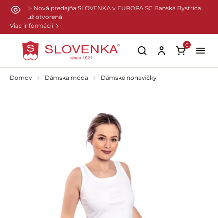
Preskočiť na hlavný obsah
✨ Nová predajňa SLOVENKA v EUROPA SC Banská Bystrica
už otvorená!
Viac informácií
0
Domov
Dámska móda
Dámske nohavičky