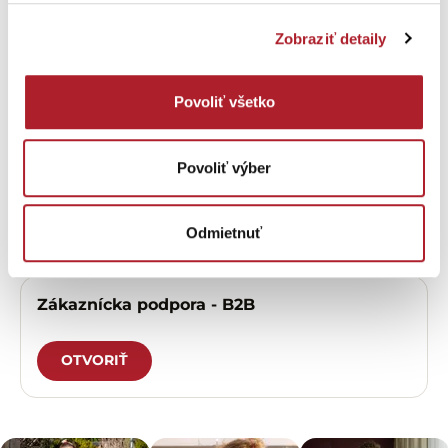
Zobraziť detaily
OTVORIŤ
Povoliť všetko
Zákaznícka podpora - predajne
Povoliť výber
OTVORIŤ
Odmietnuť
Zákaznícka podpora - B2B
OTVORIŤ