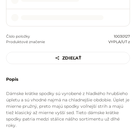
Číslo položky
10030127
Produktové značenie
VYPLA/UT z
ZDIEĽAŤ
Popis
Dámske krátke spodky sú vyrobené z hladkého hrubšieho
úpletu a sú vhodné najmä na chladnejšie obdobie. Úplet je
mierne pružný, preto majú spodky voľnejší strih a majú
tiež klasický až mierne vyšší sed. Tieto dámske krátke
spodky patria medzi stálice nášho sortimentu už dlhé
roky.