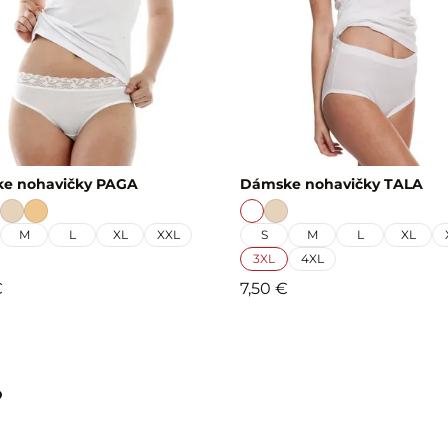
e nohavičky PAGA
Dámske nohavičky TALA
M
L
XL
XXL
S
M
L
XL
3XL
4XL
€
7,50 €
?