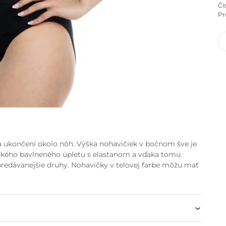
Čí
Pr
 ukončení okolo nôh. Výška nohavičiek v bočnom šve je
ladkého bavlneného úpletu s elastanom a vďaka tomu
jpredávanejšie druhy. Nohavičky v telovej farbe môžu mať