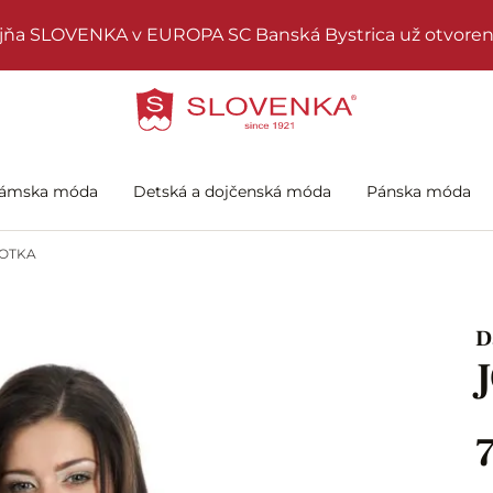
jňa SLOVENKA v EUROPA SC Banská Bystrica už otvoren
ámska móda
Detská a dojčenská móda
Pánska móda
OTKA
D