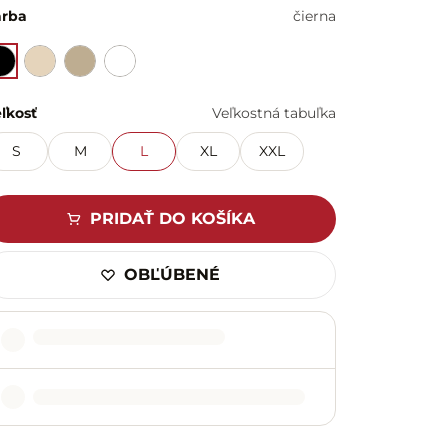
arba
čierna
ľkosť
Veľkostná tabuľka
S
M
L
XL
XXL
PRIDAŤ DO KOŠÍKA
OBĽÚBENÉ