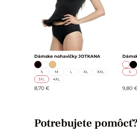
Dámske nohavičky JOTKANA
Dámsk
S
M
L
XL
XXL
S
3XL
4XL
8,70 €
9,80 
Potrebujete pomôcť