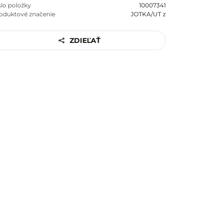
slo položky
10007341
oduktové značenie
JOTKA/UT z
ZDIEĽAŤ