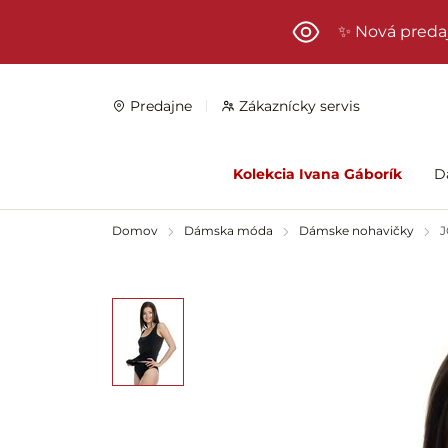
Preskočiť na hlavný obsah
✨ Nová preda
Predajne
Zákaznícky servis
Kolekcia Ivana Gáborík
D
Domov
Dámska móda
Dámske nohavičky
J