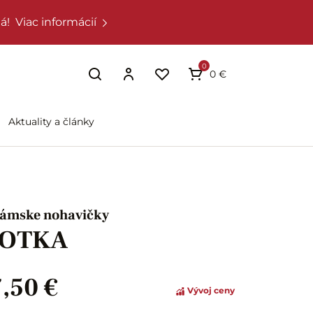
á!
Viac informácií
0
0 €
Aktuality a články
ámske nohavičky
JOTKA
7,50 €
Vývoj ceny