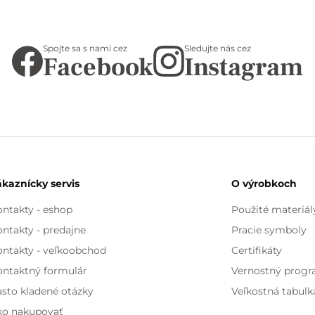
Spojte sa s nami cez
Sledujte nás cez
Facebook
Instagram
ákaznícky servis
O výrobkoch
ntakty - eshop
Použité materiál
ntakty - predajne
Pracie symboly
ontakty - veľkoobchod
Certifikáty
ontaktný formulár
Vernostný prog
sto kladené otázky
Veľkostná tabulk
ko nakupovať