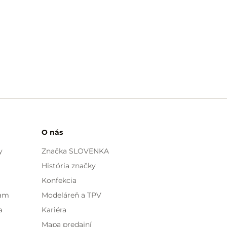
O nás
y
Značka SLOVENKA
História značky
Konfekcia
ram
Modeláreň a TPV
a
Kariéra
Mapa predajní