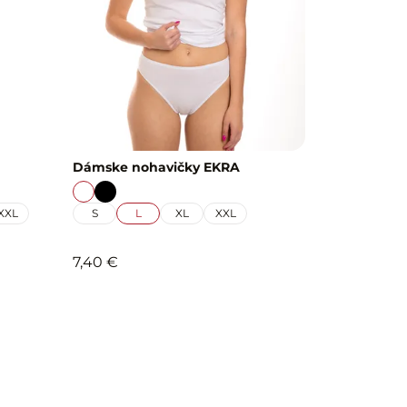
Dámske nohavičky EKRA
XXL
S
L
XL
XXL
7,40 €