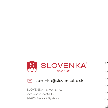
Z
Ko
Ko
slovenka@slovenkabb.sk
K
SLOVENKA - Silver, s.r.o.
K
Zvolenská cesta 14
97405 Banská Bystrica
Ča
A