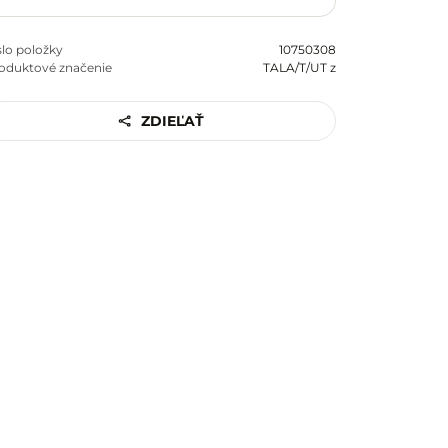
slo položky
10750308
oduktové značenie
TALA/T/UT z
ZDIEĽAŤ