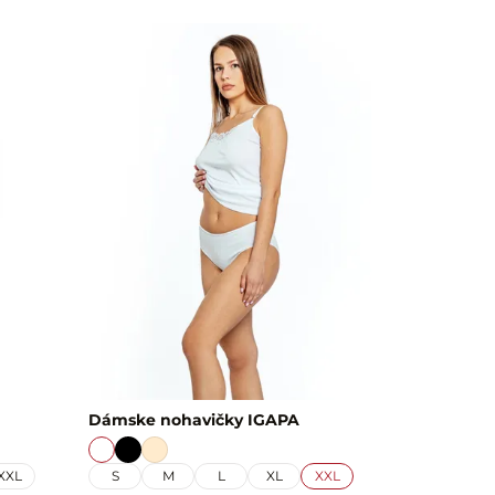
Dámske nohavičky IGAPA
XXL
S
M
L
XL
XXL