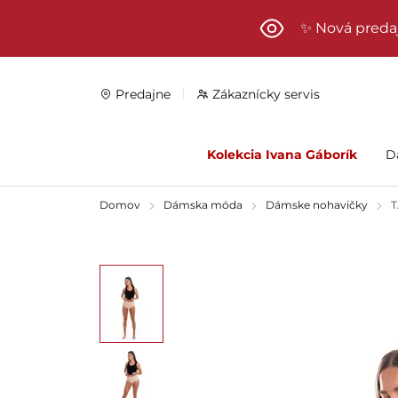
Preskočiť na hlavný obsah
✨ Nová preda
Predajne
Zákaznícky servis
Kolekcia Ivana Gáborík
D
Domov
Dámska móda
Dámske nohavičky
T