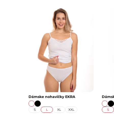
Dámske nohavičky EKRA
Dámsk
S
L
XL
XXL
S