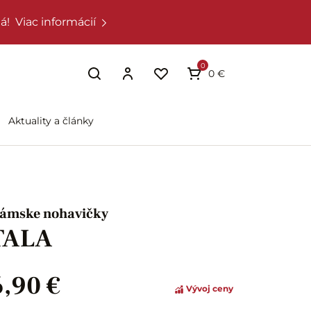
á!
Viac informácií
0
0 €
Aktuality a články
ámske nohavičky
TALA
6,90 €
Vývoj ceny