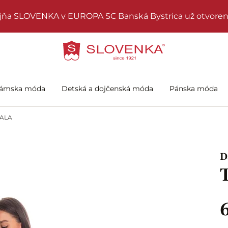
jňa SLOVENKA v EUROPA SC Banská Bystrica už otvoren
ámska móda
Detská a dojčenská móda
Pánska móda
ALA
D