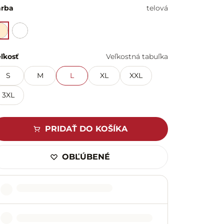
arba
telová
ľkosť
Veľkostná tabuľka
S
M
L
XL
XXL
3XL
PRIDAŤ DO KOŠÍKA
OBĽÚBENÉ