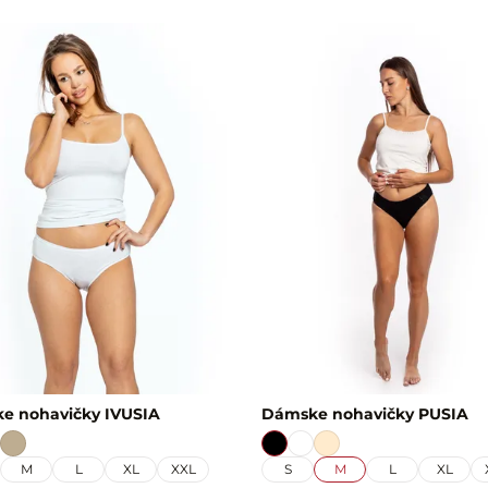
e nohavičky IVUSIA
Dámske nohavičky PUSIA
M
L
XL
XXL
S
M
L
XL