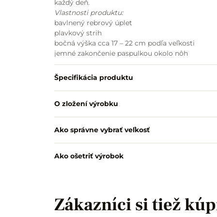
každý deň.
Vlastnosti produktu:
bavlnený rebrový úplet
plavkový strih
bočná výška cca 17 – 22 cm podľa veľkosti
jemné zakončenie paspulkou okolo nôh
nastaviteľná guma v páse
vhodné aj pre väčšie veľkosti
Špecifikácia produktu
O zložení výrobku
Ako správne vybrať veľkosť
Ako ošetriť výrobok
Zákazníci si tiež kúp