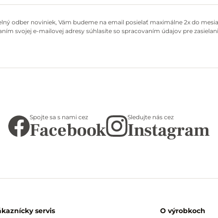
elný odber noviniek, Vám budeme na email posielať maximálne 2x do mesiac
ním svojej e-mailovej adresy súhlasíte so spracovaním údajov pre zasielani
Spojte sa s nami cez
Sledujte nás cez
Facebook
Instagram
ákaznícky servis
O výrobkoch