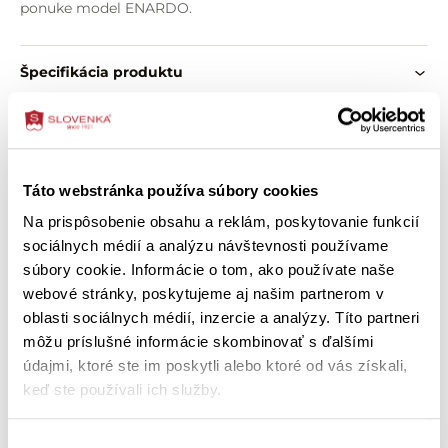
ponuke model ENARDO.
Špecifikácia produktu
O zložení výrobku
Ako správne vybrať veľkosť
Táto webstránka používa súbory cookies
Na prispôsobenie obsahu a reklám, poskytovanie funkcií
Ako ošetriť výrobok
sociálnych médií a analýzu návštevnosti používame
súbory cookie. Informácie o tom, ako používate naše
webové stránky, poskytujeme aj našim partnerom v
oblasti sociálnych médií, inzercie a analýzy. Títo partneri
Zákazníci si tiež kúpili
môžu príslušné informácie skombinovať s ďalšími
údajmi, ktoré ste im poskytli alebo ktoré od vás získali,
keď ste používali ich služby.
Výber