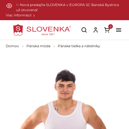
Preskočiť na hlavný obsah
✨ Nová predajňa SLOVENKA v EUROPA SC Banská Bystrica
už otvorená!
Viac informácií
0
Domov
Pánska móda
Pánske tielka a nátelníky