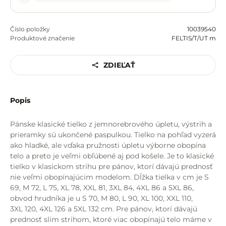
Číslo položky
10039540
Produktové značenie
FELTIS/T/UT m
ZDIEĽAŤ
Popis
Pánske klasické tielko z jemnorebrového úpletu, výstrih a
prieramky sú ukončené paspulkou. Tielko na pohľad vyzerá
ako hladké, ale vďaka pružnosti úpletu výborne obopína
telo a preto je veľmi obľúbené aj pod košele. Je to klasické
tielko v klasickom strihu pre pánov, ktorí dávajú prednosť
nie veľmi obopínajúcim modelom. Dĺžka tielka v cm je S
69, M 72, L 75, XL 78, XXL 81, 3XL 84, 4XL 86 a 5XL 86,
obvod hrudníka je u S 70, M 80, L 90, XL 100, XXL 110,
3XL 120, 4XL 126 a 5XL 132 cm. Pre pánov, ktorí dávajú
prednosť slim strihom, ktoré viac obopínajú telo máme v