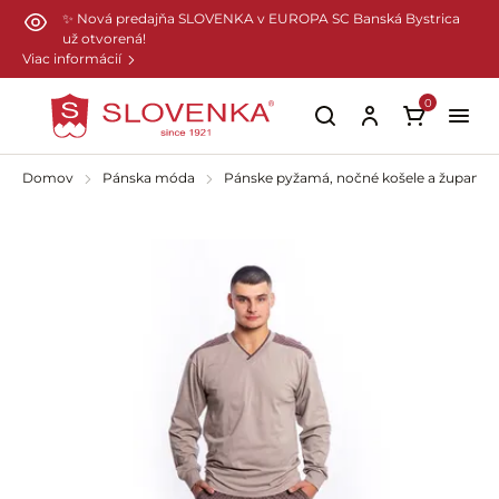
Preskočiť na hlavný obsah
✨ Nová predajňa SLOVENKA v EUROPA SC Banská Bystrica
už otvorená!
Viac informácií
0
Domov
Pánska móda
Pánske pyžamá, nočné košele a župany