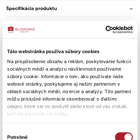
Špecifikácia produktu
O zložení výrobku
Ako správne vybrať veľkosť
Táto webstránka používa súbory cookies
Ako ošetriť výrobok
Na prispôsobenie obsahu a reklám, poskytovanie funkcií
sociálnych médií a analýzu návštevnosti používame
súbory cookie. Informácie o tom, ako používate naše
webové stránky, poskytujeme aj našim partnerom v
Zákazníci si tiež kúpili
oblasti sociálnych médií, inzercie a analýzy. Títo partneri
môžu príslušné informácie skombinovať s ďalšími
údajmi, ktoré ste im poskytli alebo ktoré od vás získali,
keď ste používali ich služby.
Výber
Potrebné
súhlasu