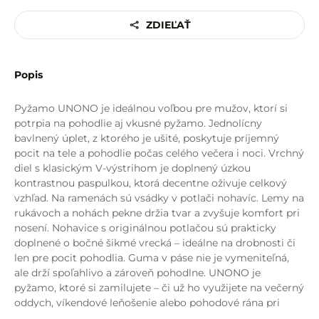
ZDIEĽAŤ
Popis
Pyžamo UNONO je ideálnou voľbou pre mužov, ktorí si
potrpia na pohodlie aj vkusné pyžamo. Jednolícny
bavlnený úplet, z ktorého je ušité, poskytuje príjemný
pocit na tele a pohodlie počas celého večera i noci. Vrchný
diel s klasickým V-výstrihom je doplnený úzkou
kontrastnou paspulkou, ktorá decentne oživuje celkový
vzhľad. Na ramenách sú vsádky v potlači nohavíc. Lemy na
rukávoch a nohách pekne držia tvar a zvyšuje komfort pri
nosení. Nohavice s originálnou potlačou sú prakticky
doplnené o bočné šikmé vrecká – ideálne na drobnosti či
len pre pocit pohodlia. Guma v páse nie je vymeniteľná,
ale drží spoľahlivo a zároveň pohodlne. UNONO je
pyžamo, ktoré si zamilujete – či už ho využijete na večerný
oddych, víkendové leňošenie alebo pohodové rána pri
káve.