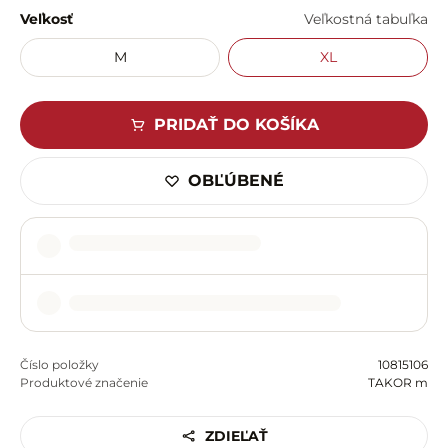
Veľkosť
Veľkostná tabuľka
M
XL
PRIDAŤ DO KOŠÍKA
OBĽÚBENÉ
Číslo položky
10815106
Produktové značenie
TAKOR m
ZDIEĽAŤ