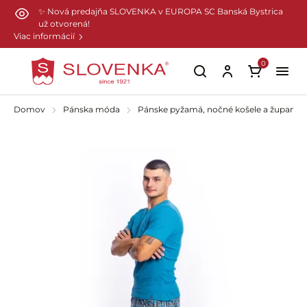
Preskočiť na hlavný obsah
✨ Nová predajňa SLOVENKA v EUROPA SC Banská Bystrica
už otvorená!
Viac informácií
0
Domov
Pánska móda
Pánske pyžamá, nočné košele a župany