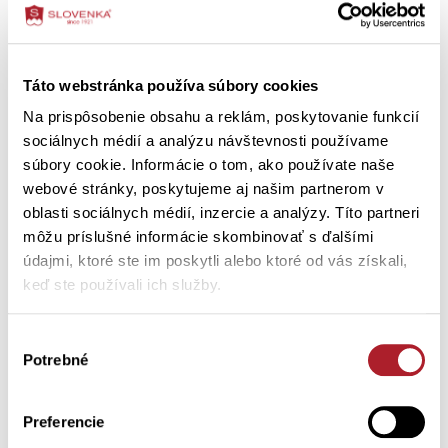
Ako ošetriť výrobok
Táto webstránka používa súbory cookies
Na prispôsobenie obsahu a reklám, poskytovanie funkcií
Zákazníci si tiež kúpili
sociálnych médií a analýzu návštevnosti používame
súbory cookie. Informácie o tom, ako používate naše
webové stránky, poskytujeme aj našim partnerom v
oblasti sociálnych médií, inzercie a analýzy. Títo partneri
môžu príslušné informácie skombinovať s ďalšími
údajmi, ktoré ste im poskytli alebo ktoré od vás získali,
keď ste používali ich služby.
Výber
Potrebné
súhlasu
Preferencie