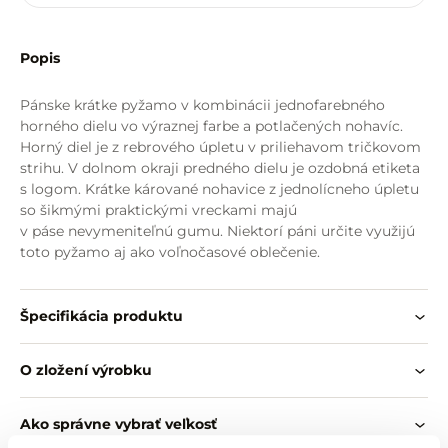
Popis
Pánske krátke pyžamo v kombinácii jednofarebného
horného dielu vo výraznej farbe a potlačených nohavíc.
Horný diel je z rebrového úpletu v priliehavom tričkovom
strihu. V dolnom okraji predného dielu je ozdobná etiketa
s logom. Krátke kárované nohavice z jednolícneho úpletu
so šikmými praktickými vreckami majú
v páse nevymeniteľnú gumu. Niektorí páni určite využijú
toto pyžamo aj ako voľnočasové oblečenie.
Špecifikácia produktu
O zložení výrobku
Ako správne vybrať veľkosť