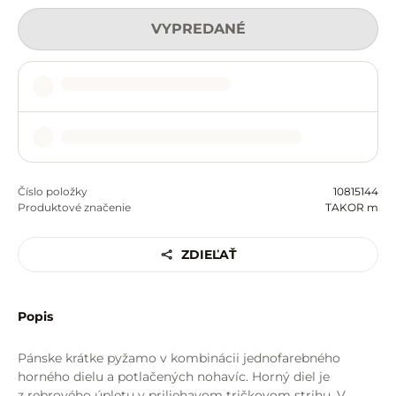
VYPREDANÉ
Číslo položky
10815144
Produktové značenie
TAKOR m
ZDIEĽAŤ
Popis
Pánske krátke pyžamo v kombinácii jednofarebného
horného dielu a potlačených nohavíc. Horný diel je
z rebrového úpletu v priliehavom tričkovom strihu. V