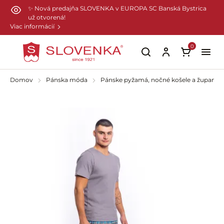
Preskočiť na hlavný obsah
✨ Nová predajňa SLOVENKA v EUROPA SC Banská Bystrica
už otvorená!
Viac informácií
0
Domov
Pánska móda
Pánske pyžamá, nočné košele a župany