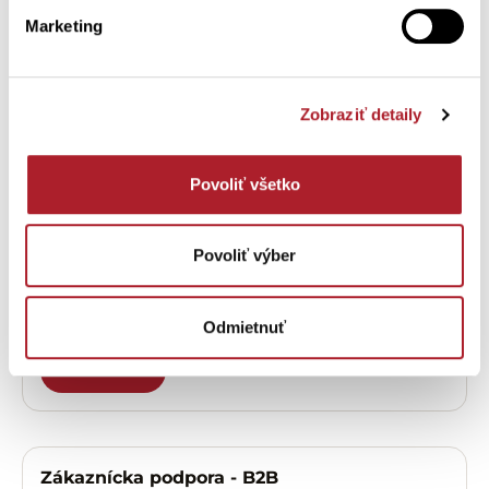
Marketing
Potrebujete
pomôcť?
Zobraziť detaily
Zákaznícka podpora – eshop
Povoliť všetko
OTVORIŤ
Povoliť výber
Zákaznícka podpora - predajne
Odmietnuť
OTVORIŤ
Zákaznícka podpora - B2B