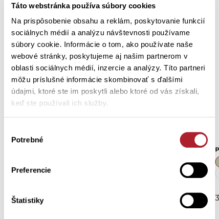
Táto webstránka používa súbory cookies
Na prispôsobenie obsahu a reklám, poskytovanie funkcií
sociálnych médií a analýzu návštevnosti používame
súbory cookie. Informácie o tom, ako používate naše
webové stránky, poskytujeme aj našim partnerom v
oblasti sociálnych médií, inzercie a analýzy. Títo partneri
môžu príslušné informácie skombinovať s ďalšími
údajmi, ktoré ste im poskytli alebo ktoré od vás získali,
keď ste používali ich služby.
Výber
Potrebné
súhlasu
Pánske krátke pyžamové
Pánske pyžamové nohavice
P
nohavice UHO
TAKO potlač guličky
Preferencie
S
XXL
M
L
XL
XXL
16,99 €
18,50 €
Štatistiky