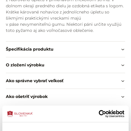
dolnom okraji predného dielu je ozdobná etiketa s logom.
Krátke kárované nohavice z jednolícneho úpletu so
šikmými praktickými vreckami majú
v páse nevymeniteľnú gumu. Niektorí páni určite využijú
toto pyžamo aj ako voľnočasové oblečenie.
Špecifikácia produktu
O zložení výrobku
Ako správne vybrať veľkosť
Ako ošetriť výrobok
Zákazníci si tiež kúpili