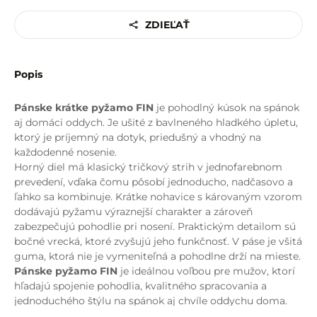
ZDIEĽAŤ
Popis
Pánske krátke pyžamo FIN
je pohodlný kúsok na spánok
aj domáci oddych. Je ušité z bavlneného hladkého úpletu,
ktorý je príjemný na dotyk, priedušný a vhodný na
každodenné nosenie.
Horný diel má klasický tričkový strih v jednofarebnom
prevedení, vďaka čomu pôsobí jednoducho, nadčasovo a
ľahko sa kombinuje. Krátke nohavice s károvaným vzorom
dodávajú pyžamu výraznejší charakter a zároveň
zabezpečujú pohodlie pri nosení. Praktickým detailom sú
bočné vrecká, ktoré zvyšujú jeho funkčnosť. V páse je všitá
guma, ktorá nie je vymeniteľná a pohodlne drží na mieste.
Pánske pyžamo FIN
je ideálnou voľbou pre mužov, ktorí
hľadajú spojenie pohodlia, kvalitného spracovania a
jednoduchého štýlu na spánok aj chvíle oddychu doma.