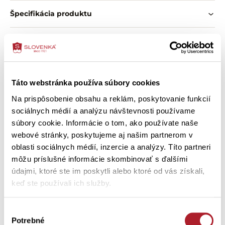
Vlastnosti:
Špecifikácia produktu
bavlnený hladký úplet
príjemný a priedušný materiál
O zložení výrobku
klasický tričkový strih
jednofarebný vrchný diel
krátke kárované nohavice
Ako správne vybrať veľkosť
praktické bočné vrecká
Táto webstránka používa súbory cookies
pás so všitou nevymeniteľnou gumou
vhodné na spanie aj domáce nosenie
Ako ošetriť výrobok
Na prispôsobenie obsahu a reklám, poskytovanie funkcií
sociálnych médií a analýzu návštevnosti používame
súbory cookie. Informácie o tom, ako používate naše
webové stránky, poskytujeme aj našim partnerom v
Zákazníci si tiež kúpili
oblasti sociálnych médií, inzercie a analýzy. Títo partneri
môžu príslušné informácie skombinovať s ďalšími
údajmi, ktoré ste im poskytli alebo ktoré od vás získali,
keď ste používali ich služby.
Výber
Potrebné
súhlasu