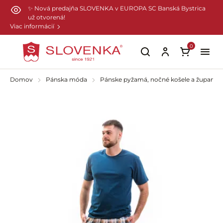
Preskočiť na hlavný obsah
✨ Nová predajňa SLOVENKA v EUROPA SC Banská Bystrica
už otvorená!
Viac informácií
0
Domov
Pánska móda
Pánske pyžamá, nočné košele a župany