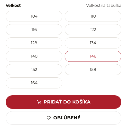
Veľkosť
Veľkostná tabuľka
104
110
116
122
128
134
140
146
152
158
164
PRIDAŤ DO KOŠÍKA
OBĽÚBENÉ