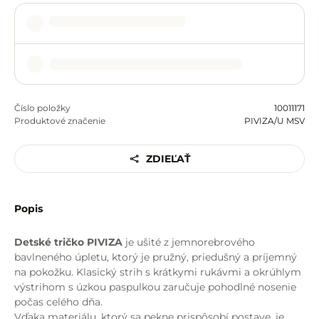
Číslo položky
10011171
Produktové značenie
PIVIZA/U MSV
ZDIEĽAŤ
Popis
Detské tričko PIVIZA
je ušité z jemnorebrového
bavlneného úpletu, ktorý je pružný, priedušný a príjemný
na pokožku. Klasický strih s krátkymi rukávmi a okrúhlym
výstrihom s úzkou paspulkou zaručuje pohodlné nosenie
počas celého dňa.
Vďaka materiálu, ktorý sa pekne prispôsobí postave, je