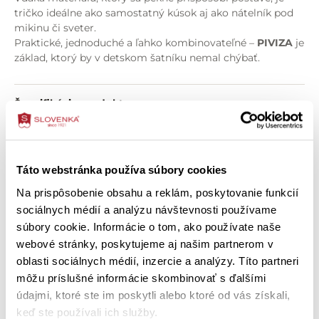
tričko ideálne ako samostatný kúsok aj ako nátelník pod
mikinu či sveter.
Praktické, jednoduché a ľahko kombinovateľné –
PIVIZA
je
základ, ktorý by v detskom šatníku nemal chýbať.
Špecifikácia produktu
O zložení výrobku
Táto webstránka používa súbory cookies
Ako správne vybrať veľkosť
Na prispôsobenie obsahu a reklám, poskytovanie funkcií
sociálnych médií a analýzu návštevnosti používame
Ako ošetriť výrobok
súbory cookie. Informácie o tom, ako používate naše
webové stránky, poskytujeme aj našim partnerom v
oblasti sociálnych médií, inzercie a analýzy. Títo partneri
môžu príslušné informácie skombinovať s ďalšími
Zákazníci si tiež kúpili
údajmi, ktoré ste im poskytli alebo ktoré od vás získali,
keď ste používali ich služby.