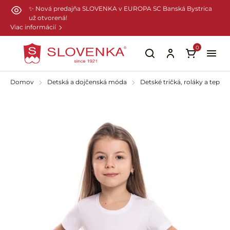
Preskočiť na hlavný obsah
✨ Nová predajňa SLOVENKA v EUROPA SC Banská Bystrica
už otvorená!
Viac informácií
0
Domov
Detská a dojčenská móda
Detské tričká, roláky a teplák