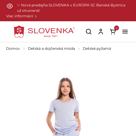
Preskočiť na hlavný obsah
✨ Nová predajňa SLOVENKA v EUROPA SC Banská Bystrica
už otvorená!
Viac informácií
0
Domov
Detská a dojčenská móda
Detské pyžamá