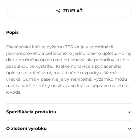
ZDIEĽAŤ
Popis
Dievčenské krátke pyžamo TERKA je v kombinácii
jednorebrového a potlačeného jednolícneho úpletu. Horný
diel z pružného úpletu má priliehavý, ale pohodlný strih s
paspulkou vo výstrihu. Krátke nohavice z potlačeného
úpletu so srdiečkami, majú bočné rozparky a šikmé
vrecká. Guma v páse nie je vymeniteľná. Pyžamko môžu
malé a väčšie slečny nosiť aj ako krátku súpravu na leto aj
k vode.
Špecifikácia produktu
O zložení výrobku