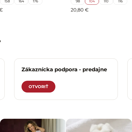
158
164
176
98
104
110
116
 €
20,80 €
?
Zákaznícka podpora - predajne
OTVORIŤ