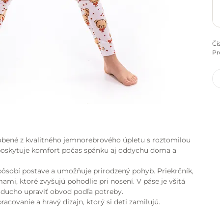
Čí
Pr
bené z kvalitného jemnorebrového úpletu s roztomilou
 poskytuje komfort počas spánku aj oddychu doma a
spôsobí postave a umožňuje prirodzený pohyb. Priekrčník,
mi, ktoré zvyšujú pohodlie pri nosení. V páse je všitá
ducho upraviť obvod podľa potreby.
racovanie a hravý dizajn, ktorý si deti zamilujú.