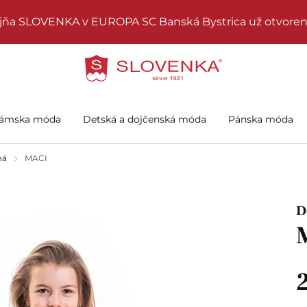
jňa SLOVENKA v EUROPA SC Banská Bystrica už otvoren
ámska móda
Detská a dojčenská móda
Pánska móda
má
MACI
D