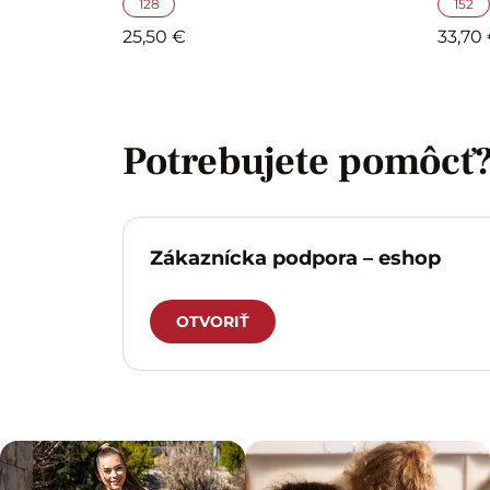
128
152
25,50 €
33,70
Potrebujete pomôcť
Zákaznícka podpora – eshop
OTVORIŤ