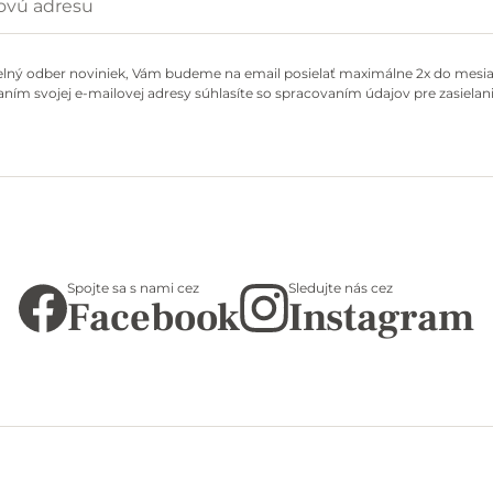
elný odber noviniek, Vám budeme na email posielať maximálne 2x do mesiac
ním svojej e-mailovej adresy súhlasíte so spracovaním údajov pre zasielani
Spojte sa s nami cez
Sledujte nás cez
Facebook
Instagram