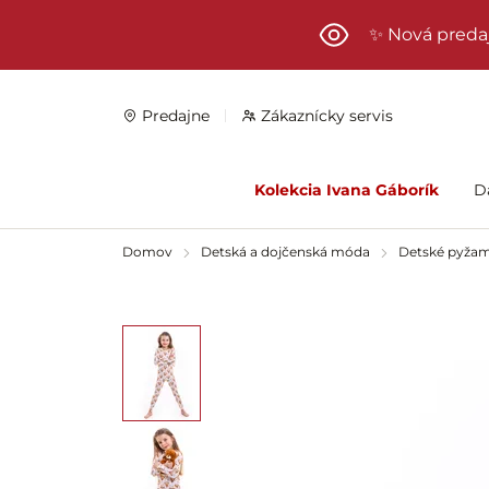
Preskočiť na hlavný obsah
✨ Nová preda
Predajne
Zákaznícky servis
Kolekcia Ivana Gáborík
D
Domov
Detská a dojčenská móda
Detské pyža