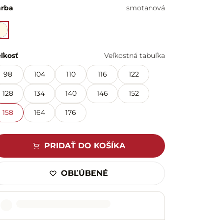
arba
smotanová
ľkosť
Veľkostná tabuľka
98
104
110
116
122
128
134
140
146
152
158
164
176
PRIDAŤ DO KOŠÍKA
OBĽÚBENÉ