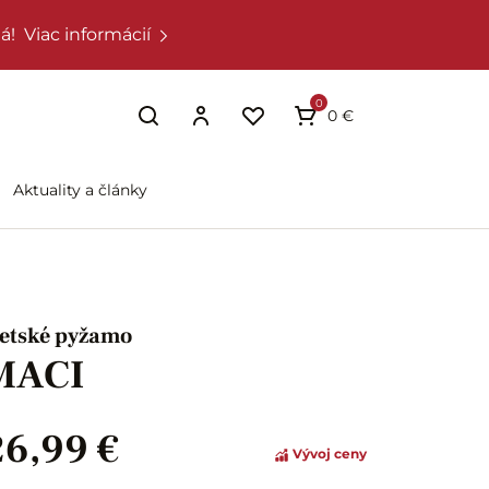
á!
Viac informácií
0
0 €
Aktuality a články
etské pyžamo
MACI
26,99 €
Vývoj ceny