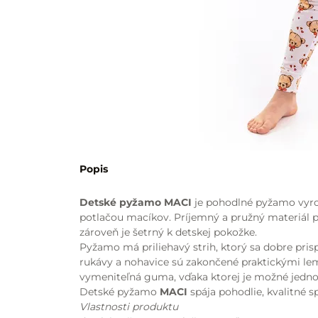
Popis
Detské pyžamo MACI
je pohodlné pyžamo vyro
potlačou macíkov. Príjemný a pružný materiál
zároveň je šetrný k detskej pokožke.
Pyžamo má priliehavý strih, ktorý sa dobre pri
rukávy a nohavice sú zakončené praktickými lema
vymeniteľná guma, vďaka ktorej je možné jedno
Detské pyžamo
MACI
spája pohodlie, kvalitné sp
Vlastnosti produktu