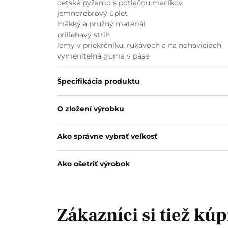
detské pyžamo s potlačou macíkov
jemnorebrový úplet
mäkký a pružný materiál
priliehavý strih
lemy v priekrčníku, rukávoch a na nohaviciach
vymeniteľná guma v páse
pohodlné na spanie aj domáce nosenie
príjemné na každodenné používanie
Špecifikácia produktu
slovenská výroba
O zložení výrobku
Ako správne vybrať veľkosť
Ako ošetriť výrobok
Zákazníci si tiež kúp