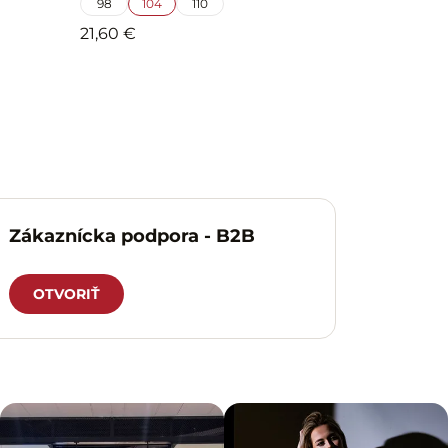
98
104
110
21,60 €
Zákaznícka podpora - B2B
OTVORIŤ