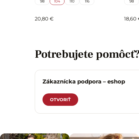
98
104
110
116
98
20,80 €
18,60
Potrebujete pomôcť
Zákaznícka podpora – eshop
OTVORIŤ