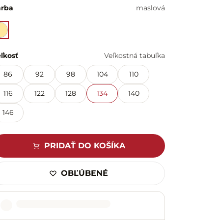
arba
maslová
ľkosť
Veľkostná tabuľka
86
92
98
104
110
116
122
128
134
140
146
PRIDAŤ DO KOŠÍKA
OBĽÚBENÉ