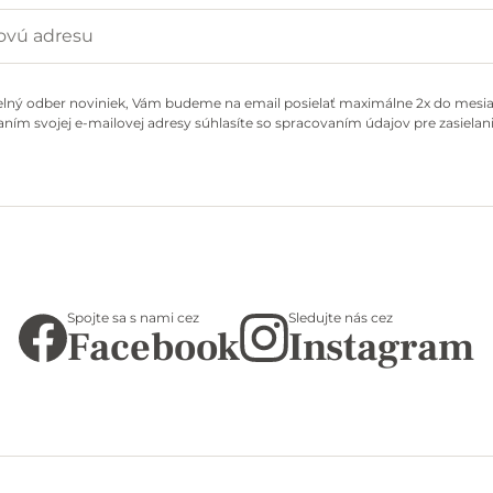
elný odber noviniek, Vám budeme na email posielať maximálne 2x do mesiac
ním svojej e-mailovej adresy súhlasíte so spracovaním údajov pre zasielani
Spojte sa s nami cez
Sledujte nás cez
Facebook
Instagram