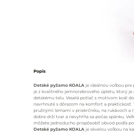
Popis
Detské pyžamo KOALA
je ideálnou voľbou pre
je z kvalitného jemnorebrového úpletu, ktorý je
detskému telu. Veselá potlač s motívom koál d
navrhnuté s dôrazom na komfort a praktickosť.
pružnými lemami v priekrčníku, na rukávoch a n
dobre drží tvar a nevyhŕňa sa počas spánku. Ve
môžete jednoducho prispôsobiť obvod podľa pot
Detské pyžamo KOALA
je skvelou voľbou na ka