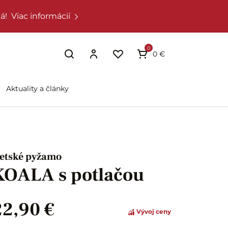
á!
Viac informácií
0
0 €
Aktuality a články
etské pyžamo
KOALA s potlačou
22,90 €
Vývoj ceny