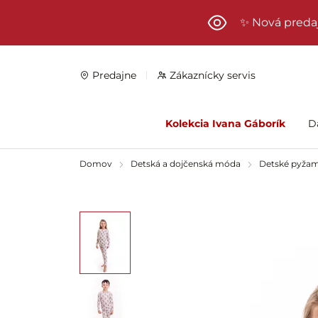
Preskočiť na hlavný obsah
✨ Nová preda
Predajne
Zákaznícky servis
Kolekcia Ivana Gáborík
D
Domov
Detská a dojčenská móda
Detské pyža