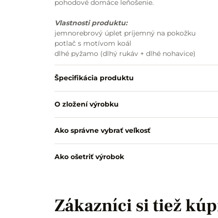
pohodové domáce leňošenie.
Vlastnosti produktu:
jemnorebrový úplet príjemný na pokožku
potlač s motívom koál
dlhé pyžamo (dlhý rukáv + dlhé nohavice)
lemy v priekrčníku, na rukávoch a nohaviciach
vymeniteľná guma v páse
Špecifikácia produktu
pohodlný a praktický strih
O zložení výrobku
Ako správne vybrať veľkosť
Ako ošetriť výrobok
Zákazníci si tiež kúp