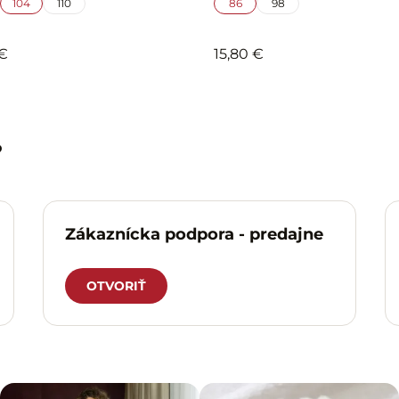
104
110
86
98
 €
15,80 €
?
Zákaznícka podpora - predajne
OTVORIŤ