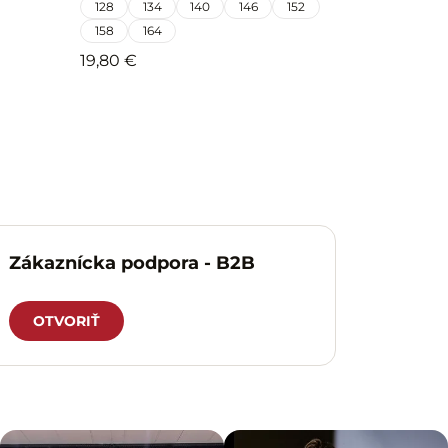
128
134
140
146
152
158
164
19,80 €
Zákaznícka podpora - B2B
OTVORIŤ