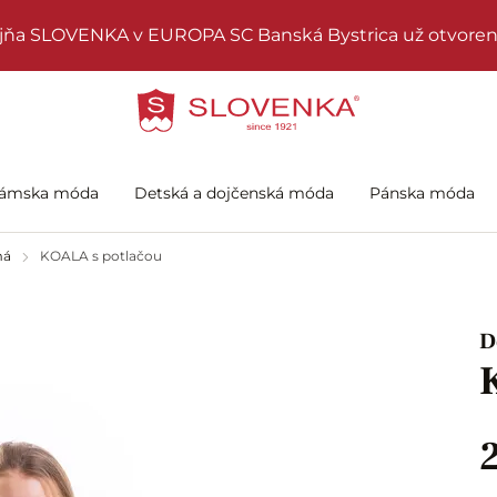
jňa SLOVENKA v EUROPA SC Banská Bystrica už otvoren
ámska móda
Detská a dojčenská móda
Pánska móda
má
KOALA s potlačou
D