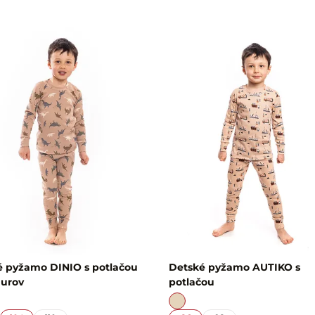
é pyžamo DINIO s potlačou
Detské pyžamo AUTIKO s
aurov
potlačou