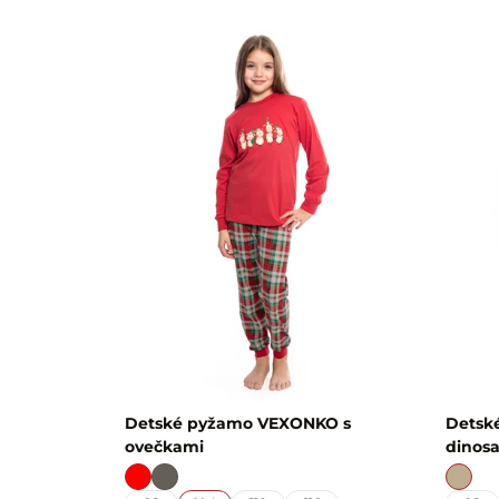
Detské pyžamo VEXONKO s
Detsk
ovečkami
dinos