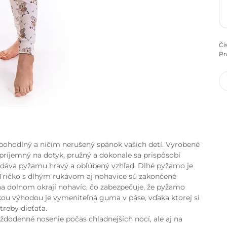
Čí
Pr
 pohodlný a ničím nerušený spánok vašich detí. Vyrobené
 príjemný na dotyk, pružný a dokonale sa prispôsobí
odáva pyžamu hravý a obľúbený vzhľad. Dlhé pyžamo je
 Tričko s dlhým rukávom aj nohavice sú zakončené
a dolnom okraji nohavíc, čo zabezpečuje, že pyžamo
ľkou výhodou je vymeniteľná guma v páse, vďaka ktorej si
reby dieťaťa.
ždodenné nosenie počas chladnejších nocí, ale aj na