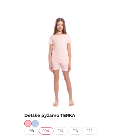
Detské pyžamo TERKA
98
104
110
116
122