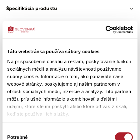
noci, ranné leňošenie aj chvíle domácej pohody.
Špecifikácia produktu
Vlastnosti:
O zložení výrobku
hladký úplet zo 100 % bavlny
motív mašličiek na pásikovanom podklade
klasický pohodlný strih
Ako správne vybrať veľkosť
okrúhly výstrih
Táto webstránka používa súbory cookies
rukávy zakončené tenkou gumičkou
nohavice zakončené tenkou gumičkou
Ako ošetriť výrobok
Na prispôsobenie obsahu a reklám, poskytovanie funkcií
pevne všitá guma v páse
sociálnych médií a analýzu návštevnosti používame
pohodlné na spánok aj domáce nosenie
súbory cookie. Informácie o tom, ako používate naše
webové stránky, poskytujeme aj našim partnerom v
Zákazníci si tiež kúpili
oblasti sociálnych médií, inzercie a analýzy. Títo partneri
môžu príslušné informácie skombinovať s ďalšími
údajmi, ktoré ste im poskytli alebo ktoré od vás získali,
-50 %
keď ste používali ich služby.
Výber
Potrebné
súhlasu