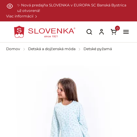
Preskočiť na hlavný obsah
✨ Nová predajňa SLOVENKA v EUROPA SC Banská Bystrica
už otvorená!
Viac informácií
0
Domov
Detská a dojčenská móda
Detské pyžamá