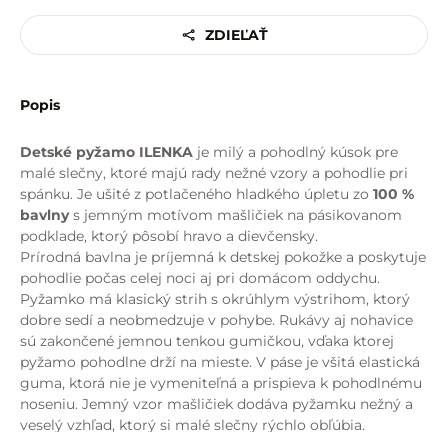
ZDIEĽAŤ
Popis
Detské pyžamo ILENKA
je milý a pohodlný kúsok pre
malé slečny, ktoré majú rady nežné vzory a pohodlie pri
spánku. Je ušité z potlačeného hladkého úpletu zo
100 %
bavlny
s jemným motívom mašličiek na pásikovanom
podklade, ktorý pôsobí hravo a dievčensky.
Prírodná bavlna je príjemná k detskej pokožke a poskytuje
pohodlie počas celej noci aj pri domácom oddychu.
Pyžamko má klasický strih s okrúhlym výstrihom, ktorý
dobre sedí a neobmedzuje v pohybe. Rukávy aj nohavice
sú zakončené jemnou tenkou gumičkou, vďaka ktorej
pyžamo pohodlne drží na mieste. V páse je všitá elastická
guma, ktorá nie je vymeniteľná a prispieva k pohodlnému
noseniu. Jemný vzor mašličiek dodáva pyžamku nežný a
veselý vzhľad, ktorý si malé slečny rýchlo obľúbia.
Detské pyžamo ILENKA
je príjemnou voľbou na pokojné