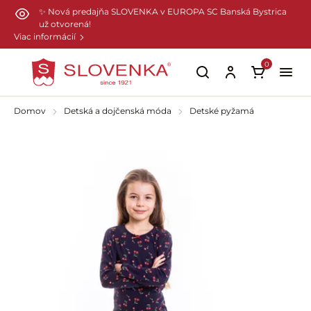
Preskočiť na hlavný obsah
✨ Nová predajňa SLOVENKA v EUROPA SC Banská Bystrica
už otvorená!
Viac informácií
0
Domov
Detská a dojčenská móda
Detské pyžamá