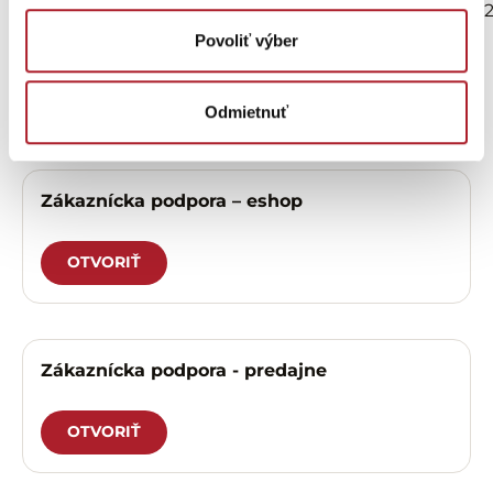
20,80 €
19,76 €
2
24,70 €
Povoliť výber
Potrebujete
Odmietnuť
pomôcť?
Zákaznícka podpora – eshop
OTVORIŤ
Zákaznícka podpora - predajne
OTVORIŤ