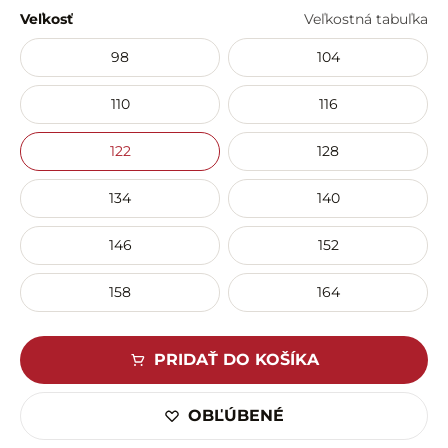
Veľkosť
Veľkostná tabuľka
98
104
110
116
122
128
134
140
146
152
158
164
PRIDAŤ DO KOŠÍKA
OBĽÚBENÉ