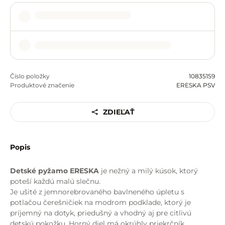
Číslo položky
10835159
Produktové značenie
ERESKA PSV
ZDIEĽAŤ
Popis
Detské pyžamo ERESKA
je nežný a milý kúsok, ktorý
poteší každú malú slečnu.
Je ušité z jemnorebrovaného bavlneného úpletu s
potlačou čerešničiek na modrom podklade, ktorý je
príjemný na dotyk, priedušný a vhodný aj pre citlivú
detskú pokožku. Horný diel má okrúhly priekrčník