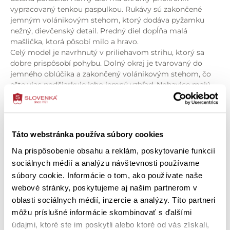
vypracovaný tenkou paspulkou. Rukávy sú zakončené
jemným volánikovým stehom, ktorý dodáva pyžamku
nežný, dievčenský detail. Predný diel dopĺňa malá
mašlička, ktorá pôsobí milo a hravo.
Celý model je navrhnutý v priliehavom strihu, ktorý sa
dobre prispôsobí pohybu. Dolný okraj je tvarovaný do
jemného oblúčika a zakončený volánikovým stehom, čo
ešte viac podčiarkuje jeho jemný vzhľad. Nohavice majú
lemované zakončenie, vďaka ktorému dobre držia na
mieste a pás so všitou gumou, ktorá nie je vymeniteľná.
Špecifikácia produktu
Detské pyžamo ERESKA
je krásnou voľbou na pokojné
zaspávanie aj pohodové rána – kúsok, v ktorom sa malé
Táto webstránka používa súbory cookies
O zložení výrobku
slečny budú cítiť príjemne a spokojne.
Na prispôsobenie obsahu a reklám, poskytovanie funkcií
Vlastnosti:
sociálnych médií a analýzu návštevnosti používame
Ako správne vybrať veľkosť
jemnorebrovaný bavlnený úplet s potlačou čerešničiek
súbory cookie. Informácie o tom, ako používate naše
modrý podklad s hravým, dievčenským vzorom
webové stránky, poskytujeme aj našim partnerom v
priliehavý, pohodlný strih
Ako ošetriť výrobok
oblasti sociálnych médií, inzercie a analýzy. Títo partneri
dolný okraj tvarovaný do oblúčika s volánikovým stehom
môžu príslušné informácie skombinovať s ďalšími
okrúhly priekrčník s tenkou paspulkou
údajmi, ktoré ste im poskytli alebo ktoré od vás získali,
rukávy zakončené volánikovým stehom