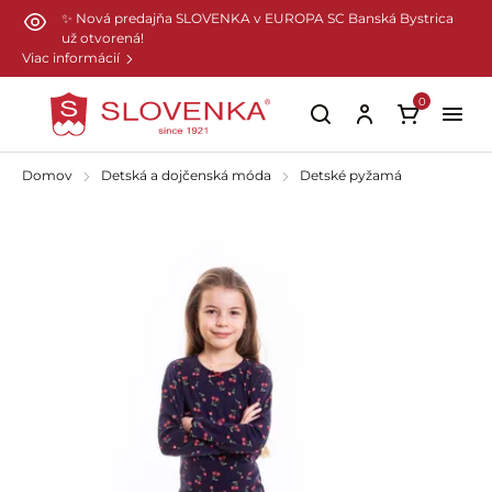
Preskočiť na hlavný obsah
✨ Nová predajňa SLOVENKA v EUROPA SC Banská Bystrica
už otvorená!
Viac informácií
0
Domov
Detská a dojčenská móda
Detské pyžamá