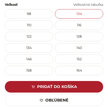
Veľkosť
Veľkostná tabuľka
98
104
110
116
122
128
134
140
146
152
158
164
PRIDAŤ DO KOŠÍKA
OBĽÚBENÉ