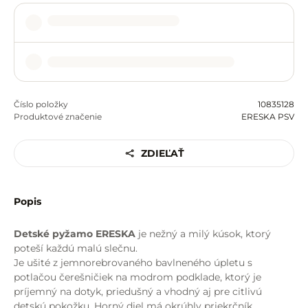
Číslo položky
10835128
Produktové značenie
ERESKA PSV
ZDIEĽAŤ
Popis
Detské pyžamo ERESKA
je nežný a milý kúsok, ktorý
poteší každú malú slečnu.
Je ušité z jemnorebrovaného bavlneného úpletu s
potlačou čerešničiek na modrom podklade, ktorý je
príjemný na dotyk, priedušný a vhodný aj pre citlivú
detskú pokožku. Horný diel má okrúhly priekrčník