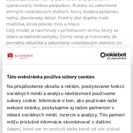
vypracovaný tenkou paspulkou. Rukávy sú zakončené
jemným volánikovým stehom, ktorý dodáva pyžamku
nežný, dievčenský detail. Predný diel dopĺňa malá
mašlička, ktorá pôsobí milo a hravo.
Celý model je navrhnutý v priliehavom strihu, ktorý sa
dobre prispôsobí pohybu. Dolný okraj je tvarovaný do
jemného oblúčika a zakončený volánikovým stehom, čo
ešte viac podčiarkuje jeho jemný vzhľad. Nohavice majú
lemované zakončenie, vďaka ktorému dobre držia na
mieste a pás so všitou gumou, ktorá nie je vymeniteľná.
Špecifikácia produktu
Detské pyžamo ERESKA
je krásnou voľbou na pokojné
zaspávanie aj pohodové rána – kúsok, v ktorom sa malé
Táto webstránka používa súbory cookies
O zložení výrobku
slečny budú cítiť príjemne a spokojne.
Na prispôsobenie obsahu a reklám, poskytovanie funkcií
Vlastnosti:
sociálnych médií a analýzu návštevnosti používame
Ako správne vybrať veľkosť
jemnorebrovaný bavlnený úplet s potlačou čerešničiek
súbory cookie. Informácie o tom, ako používate naše
modrý podklad s hravým, dievčenským vzorom
webové stránky, poskytujeme aj našim partnerom v
priliehavý, pohodlný strih
Ako ošetriť výrobok
oblasti sociálnych médií, inzercie a analýzy. Títo partneri
dolný okraj tvarovaný do oblúčika s volánikovým stehom
môžu príslušné informácie skombinovať s ďalšími
okrúhly priekrčník s tenkou paspulkou
údajmi, ktoré ste im poskytli alebo ktoré od vás získali,
rukávy zakončené volánikovým stehom