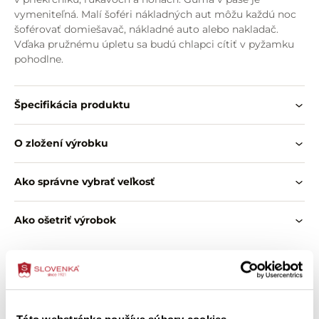
vymeniteľná. Malí šoféri nákladných aut môžu každú noc
šoférovať domiešavač, nákladné auto alebo nakladač.
Vďaka pružnému úpletu sa budú chlapci cítiť v pyžamku
pohodlne.
Špecifikácia produktu
O zložení výrobku
Ako správne vybrať veľkosť
Ako ošetriť výrobok
Zákazníci si tiež kúpili