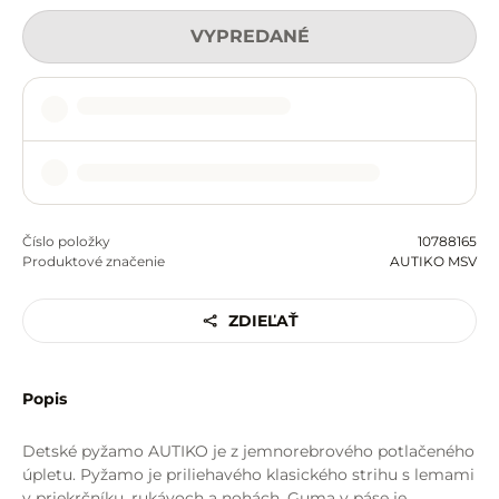
VYPREDANÉ
Číslo položky
10788165
Produktové značenie
AUTIKO MSV
ZDIEĽAŤ
Popis
Detské pyžamo AUTIKO je z jemnorebrového potlačeného
úpletu. Pyžamo je priliehavého klasického strihu s lemami
v priekrčníku, rukávoch a nohách. Guma v páse je