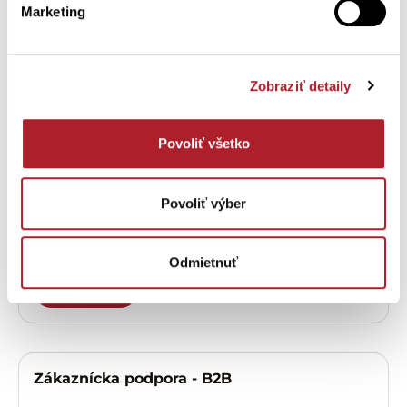
Potrebujete
Marketing
pomôcť?
Zobraziť detaily
Zákaznícka podpora – eshop
Povoliť všetko
OTVORIŤ
Povoliť výber
Zákaznícka podpora - predajne
Odmietnuť
OTVORIŤ
Zákaznícka podpora - B2B