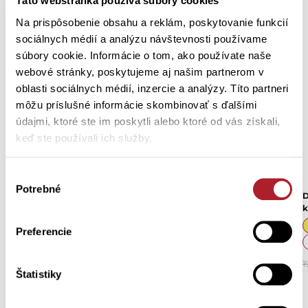
Táto webstránka používa súbory cookies
Na prispôsobenie obsahu a reklám, poskytovanie funkcií
sociálnych médií a analýzu návštevnosti používame
súbory cookie. Informácie o tom, ako používate naše
webové stránky, poskytujeme aj našim partnerom v
oblasti sociálnych médií, inzercie a analýzy. Títo partneri
môžu príslušné informácie skombinovať s ďalšími
údajmi, ktoré ste im poskytli alebo ktoré od vás získali,
keď ste používali ich služby.
Výber
Potrebné
súhlasu
Detské pyžamo KRODI s
Detské pyžamo OLFINA s
D
obtlačkom krokodíla
potlačou srdiečok
Preferencie
98
104
110
152
158
164
176
21,60 €
33,70 €
1
Štatistiky