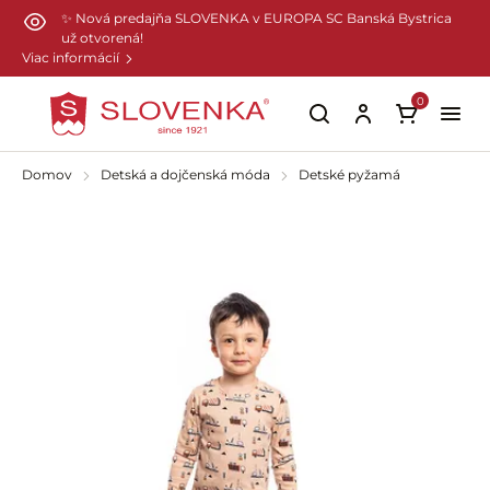
Preskočiť na hlavný obsah
✨ Nová predajňa SLOVENKA v EUROPA SC Banská Bystrica
už otvorená!
Viac informácií
0
Domov
Detská a dojčenská móda
Detské pyžamá