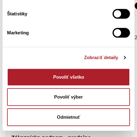
M
L
XL
XXL
Štatistiky
S
M
L
XL
XXL
3XL
4XL
Marketing
23,40 €
18,50 €
Zobraziť detaily
Potrebujete
pomôcť?
Povoliť všetko
Zákaznícka podpora – eshop
Povoliť výber
OTVORIŤ
Odmietnuť