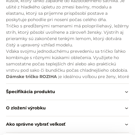
kúsok, ktorý ľahko zapadne do každodenného šatníka. Je
ušité z hladkého úpletu zo zmesi bavlny, modalu a
elastanu, ktorý sa príjemne prispôsobí postave a
poskytuje pohodlie pri nosení počas celého dňa.
Tričko s predĺženými ramenami má polopriliehavý, ležérny
strih, ktorý pôsobí uvoľnene a zároveň žensky. Výstrih aj
prieramky sú zakončené tenkým lemom, ktorý dotvára
čistý a upravený vzhľad modelu.
Vďaka svojmu jednoduchému prevedeniu sa tričko ľahko
kombinuje s rôznymi kúskami oblečenia. Využijete ho
samostatne počas teplejších dní alebo ako praktickú
vrstvu pod sako či bundičku počas chladnejšieho obdobia.
Dámske tričko ROZIHA
je ideálnou voľbou pre ženy, ktoré
obľubujú pohodlné a jednoducho kombinovateľné kúsky
na každý deň.
Špecifikácia produktu
Vlastnosti:
O zložení výrobku
hladký úplet z bavlny, modalu a elastanu
polopriliehavý ležérny strih
predĺžené ramená
Ako správne vybrať veľkosť
výstrih a prieramky zakončené tenkým lemom
pohodlné každodenné nosenie