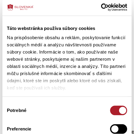
vhodné samostatne aj pod sako alebo bundičku
Ako ošetriť výrobok
jednoduché kombinovanie s rôznymi štýlmi oblečenia
Táto webstránka používa súbory cookies
Zákazníci si tiež kúpili
Na prispôsobenie obsahu a reklám, poskytovanie funkcií
sociálnych médií a analýzu návštevnosti používame
súbory cookie. Informácie o tom, ako používate naše
webové stránky, poskytujeme aj našim partnerom v
oblasti sociálnych médií, inzercie a analýzy. Títo partneri
môžu príslušné informácie skombinovať s ďalšími
údajmi, ktoré ste im poskytli alebo ktoré od vás získali,
keď ste používali ich služby.
Výber
Potrebné
súhlasu
Preferencie
Dámsky rolák TINA
Dámske tričko RITA
D