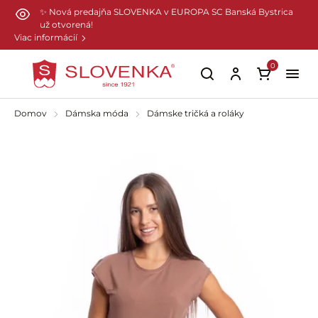
Preskočiť na hlavný obsah
✨ Nová predajňa SLOVENKA v EUROPA SC Banská Bystrica
už otvorená!
Viac informácií
0
Domov
Dámska móda
Dámske tričká a roláky