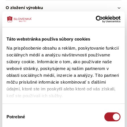
O zložení výrobku
Ako správne vybrať veľkosť
Ako ošetriť výrobok
Táto webstránka používa súbory cookies
Na prispôsobenie obsahu a reklám, poskytovanie funkcií
sociálnych médií a analýzu návštevnosti používame
súbory cookie. Informácie o tom, ako používate naše
Zákazníci si tiež kúpili
webové stránky, poskytujeme aj našim partnerom v
oblasti sociálnych médií, inzercie a analýzy. Títo partneri
môžu príslušné informácie skombinovať s ďalšími
údajmi, ktoré ste im poskytli alebo ktoré od vás získali,
keď ste používali ich služby.
Výber
Potrebné
súhlasu