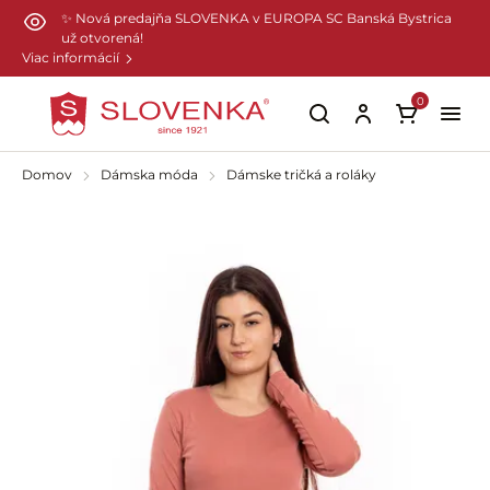
Preskočiť na hlavný obsah
✨ Nová predajňa SLOVENKA v EUROPA SC Banská Bystrica
už otvorená!
Viac informácií
0
Domov
Dámska móda
Dámske tričká a roláky