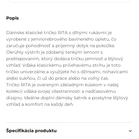
Popis
Dámske klasické tričko RITA s dlhými rukávmi je
vyrobené z jemnorebrového bavlneného úpletu, čo
zaručuje pohodlnosť a príjemný dotyk na pokožke.
Okrúhly výstrih je zdobený tenkým lemom s
preštepovaním, ktorý dodáva tričku jemnosť a štýlový
vzhľad. Vďaka klasickému priliehavému strihu je toto
tričko univerzálne a využijete ho s džínsami, nohavicami
alebo sukňou, či už do práce alebo na voľný čas.
Tričko RITA je overeným základným kúskom v našej
kolekcii vďaka svojej všestrannosti a nadčasovému
dizajnu. Ideálne doplní dámsky šatník a poskytne štýlový
vzhľad a komfort na každý deň.
Špecifikácia produktu