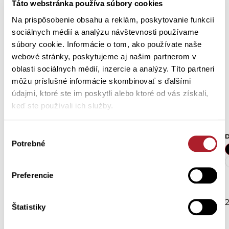
Táto webstránka používa súbory cookies
-30 %
Na prispôsobenie obsahu a reklám, poskytovanie funkcií
sociálnych médií a analýzu návštevnosti používame
súbory cookie. Informácie o tom, ako používate naše
webové stránky, poskytujeme aj našim partnerom v
oblasti sociálnych médií, inzercie a analýzy. Títo partneri
môžu príslušné informácie skombinovať s ďalšími
údajmi, ktoré ste im poskytli alebo ktoré od vás získali,
keď ste používali ich služby.
Výber
Dámske tričko NINIA
Dámske tričko RITA
D
Potrebné
súhlasu
S
M
L
XL
S
M
L
XL
Preferencie
XXL
3XL
4XL
XXL
3XL
4XL
10,29 €
18,50 €
14,70 €
Štatistiky