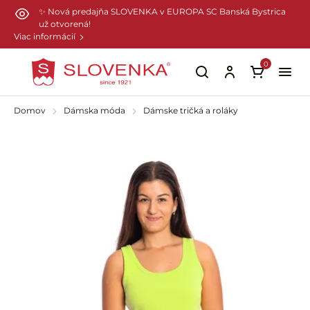
Preskočiť na hlavný obsah
✨ Nová predajňa SLOVENKA v EUROPA SC Banská Bystrica
už otvorená!
Viac informácií
0
Domov
Dámska móda
Dámske tričká a roláky