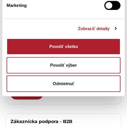
Marketing
Potrebujete
pomôcť?
Zobraziť detaily
Zákaznícka podpora – eshop
Povoliť všetko
OTVORIŤ
Povoliť výber
Zákaznícka podpora - predajne
Odmietnuť
OTVORIŤ
Zákaznícka podpora - B2B