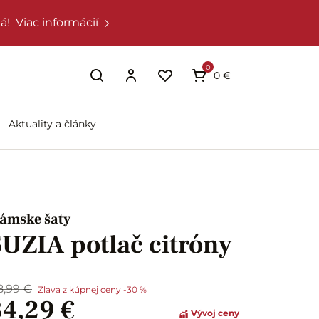
á!
Viac informácií
0
0 €
Aktuality a články
ámske šaty
SUZIA potlač citróny
8,99 €
Zľava z kúpnej ceny -30 %
34,29 €
Vývoj ceny