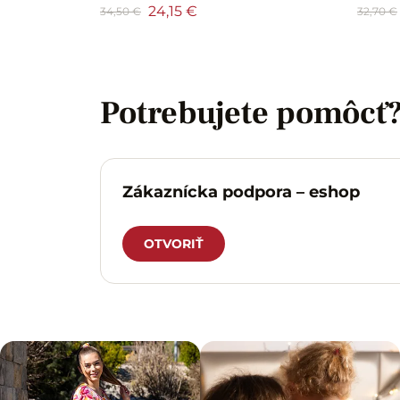
24,15 €
34,50 €
32,70 €
Potrebujete pomôcť
Zákaznícka podpora – eshop
OTVORIŤ