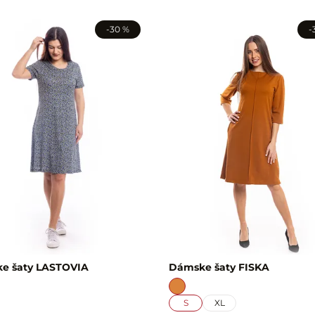
-30 %
-
e šaty LASTOVIA
Dámske šaty FISKA
S
XL