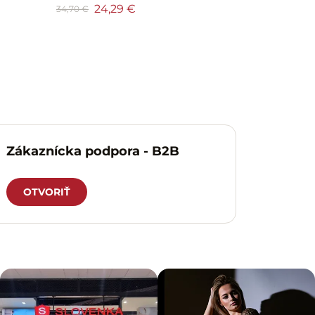
24,29 €
34,70 €
Zákaznícka podpora - B2B
OTVORIŤ