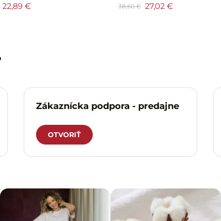
22,89 €
27,02 €
38,60 €
?
Zákaznícka podpora - predajne
OTVORIŤ