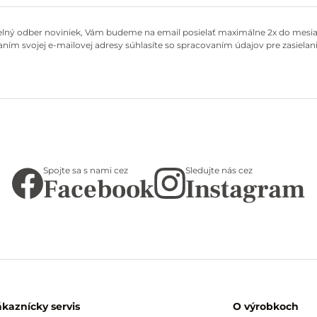
elný odber noviniek, Vám budeme na email posielať maximálne 2x do mesiac
ním svojej e-mailovej adresy súhlasíte so spracovaním údajov pre zasielani
Spojte sa s nami cez
Sledujte nás cez
Facebook
Instagram
ákaznícky servis
O výrobkoch