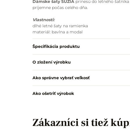
Dámske šaty SUZIA
prinesú do letného šatníka 
príjemne počas celého dňa.
Vlastnosti:
dlhé letné šaty na ramienka
materiál: bavlna a modal
potlačený hladký úplet
voľný a pohodlný strih
Špecifikácia produktu
jemná potlač citrónov s listami
maslový podklad
O zložení výrobku
ľahký a vzdušný materiál
vhodné na leto, voľný čas aj bežné nosenie
Ako správne vybrať veľkosť
Ako ošetriť výrobok
Zákazníci si tiež kúp