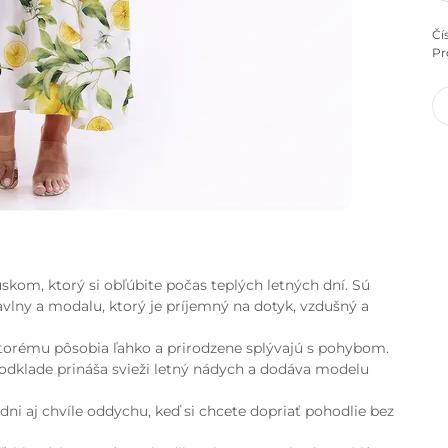
Čí
Pr
om, ktorý si obľúbite počas teplých letných dní. Sú
vlny a modalu, ktorý je príjemný na dotyk, vzdušný a
ktorému pôsobia ľahko a prirodzene splývajú s pohybom.
odklade prináša svieži letný nádych a dodáva modelu
dni aj chvíle oddychu, keď si chcete dopriať pohodlie bez