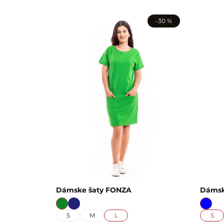
-30 %
Dámske šaty FONZA
Dámsk
S
M
L
S