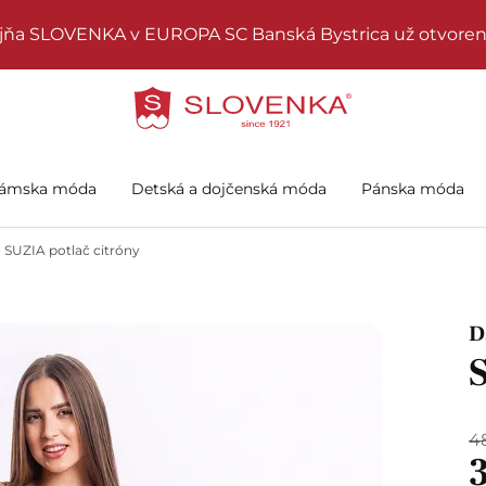
jňa SLOVENKA v EUROPA SC Banská Bystrica už otvoren
ámska móda
Detská a dojčenská móda
Pánska móda
SUZIA potlač citróny
D
4