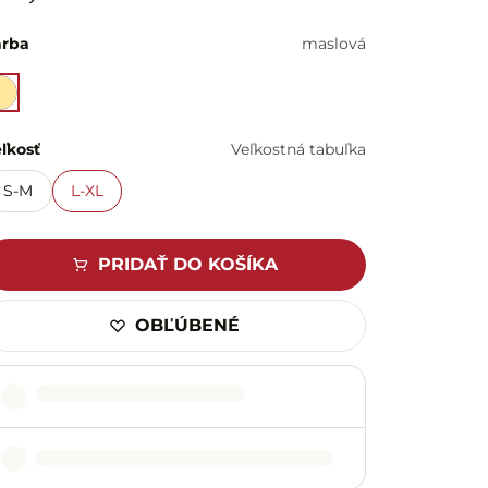
arba
maslová
ľkosť
Veľkostná tabuľka
S-M
L-XL
PRIDAŤ DO KOŠÍKA
OBĽÚBENÉ