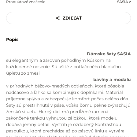
Produktové značenie
SASIA z
ZDIEĽAŤ
Popis
Dámske šaty SASIA
sú elegantným a zároveň pohodlným kúskom na
každodenné nosenie. Sú ušité z potlačeného hladkého
úpletu zo zmesi
bavlny a modalu
v prírodných béžovo-hnedých odtieňoch, ktoré pôsobia
nadčasovo a ľahko sa kombinujú s doplnkami. Materiál
príjemne splýva a zabezpečuje komfort počas celého dňa.
Šaty sú prestrihnuté v páse, vďaka čomu pekne zvýrazňujú
ženskú siluetu. Horný diel má predĺžené ramená
zakončené tenkou vyhnutou záložkou, ktorá modelu
dodáva jemný detail. Výstrih je ozdobený kontrastnou
paspulkou, ktorá prechádza až po pásovú líniu a vytvára