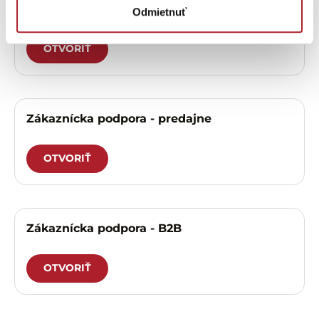
Zákaznícka podpora – eshop
Odmietnuť
OTVORIŤ
Zákaznícka podpora - predajne
OTVORIŤ
Zákaznícka podpora - B2B
OTVORIŤ