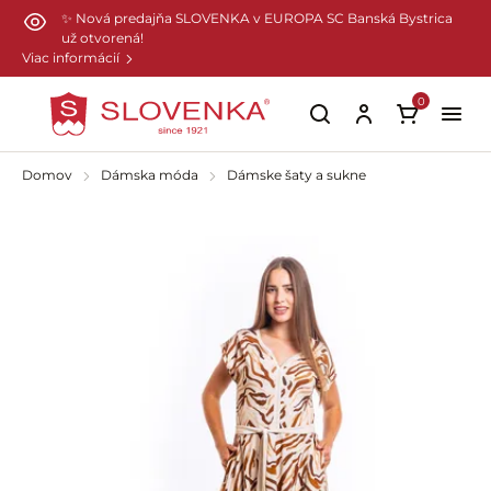
Preskočiť na hlavný obsah
✨ Nová predajňa SLOVENKA v EUROPA SC Banská Bystrica
už otvorená!
Viac informácií
0
Domov
Dámska móda
Dámske šaty a sukne