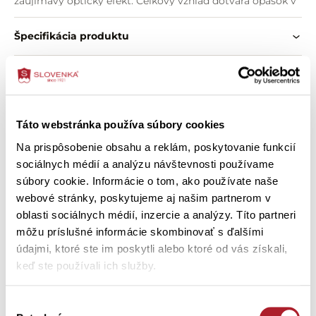
zaujímavý optický efekt. Celkový vzhľad dotvára opasok v
kontrastnej farbe, ktorý šatám dodáva osobitý charakter.
Praktické vnútorné vrecká všité v bočných švoch zvyšujú
Špecifikácia produktu
pohodlie pri nosení. Sukňa strihaná do tvaru A pôsobí
ľahko, lichotí postave a krásne sa pohybuje pri chôdzi.
O zložení výrobku
Dámske šaty SASIA
sú ideálnou voľbou pre ženy, ktoré obľubujú pohodlné
strihy, ženský vzhľad a nenútenú eleganciu.
Ako správne vybrať veľkosť
Táto webstránka používa súbory cookies
Vlastnosti:
Na prispôsobenie obsahu a reklám, poskytovanie funkcií
hladký úplet z bavlny a modalu
Ako ošetriť výrobok
potlač v prirodzených béžovo-hnedých odtieňoch
sociálnych médií a analýzu návštevnosti používame
prestrihnutie v páse
súbory cookie. Informácie o tom, ako používate naše
predĺžené ramená s vyhnutou záložkou
webové stránky, poskytujeme aj našim partnerom v
kontrastná paspulka pri výstrihu
oblasti sociálnych médií, inzercie a analýzy. Títo partneri
Zákazníci si tiež kúpili
opasok v kontrastnej farbe
môžu príslušné informácie skombinovať s ďalšími
vnútorné bočné vrecká
údajmi, ktoré ste im poskytli alebo ktoré od vás získali,
sukňa strihaná do tvaru A
keď ste používali ich služby.
príjemný splývavý materiál
-30 %
-50 %
pohodlné každodenné nosenie
Výber