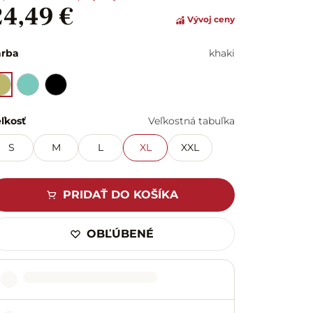
24,49 €
Vývoj ceny
arba
khaki
ľkosť
Veľkostná tabuľka
S
M
L
XL
XXL
PRIDAŤ DO KOŠÍKA
OBĽÚBENÉ