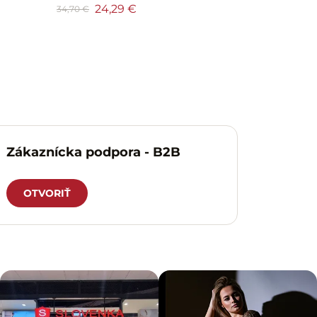
24,29 €
34,70 €
Zákaznícka podpora - B2B
OTVORIŤ