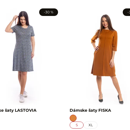
-30 %
-
e šaty LASTOVIA
Dámske šaty FISKA
S
XL