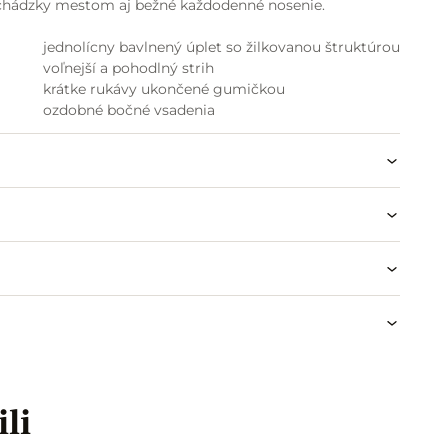
rechádzky mestom aj bežné každodenné nosenie.
jednolícny bavlnený úplet so žilkovanou štruktúrou
voľnejší a pohodlný strih
krátke rukávy ukončené gumičkou
ozdobné bočné vsadenia
príjemný a vzdušný materiál
vhodné k sandálom, šľapkám aj teniskám
ideálne na leto aj voľný deň
ili