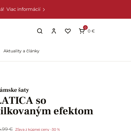
á!
Viac informácií
0
0 €
Aktuality a články
ámske šaty
LATICA so
žilkovaným efektom
4,99 €
Zľava z kúpnej ceny -30 %