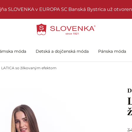
jňa SLOVENKA v EUROPA SC Banská Bystrica už otvoren
ámska móda
Detská a dojčenská móda
Pánska móda
LATICA so žilkovaným efektom
D
3