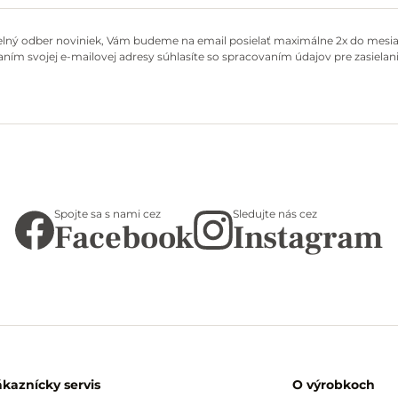
elný odber noviniek, Vám budeme na email posielať maximálne 2x do mesiac
ním svojej e-mailovej adresy súhlasíte so spracovaním údajov pre zasielani
Spojte sa s nami cez
Sledujte nás cez
Facebook
Instagram
ákaznícky servis
O výrobkoch