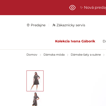
Preskočiť na hlavný obsah
✨ Nová preda
Predajne
Zákaznícky servis
Kolekcia Ivana Gáborík
D
Domov
Dámska móda
Dámske šaty a sukne