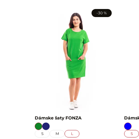
-30 %
Dámske šaty FONZA
Dámsk
S
M
L
S