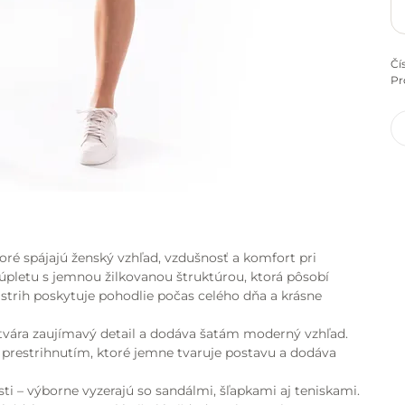
Čí
Pr
oré spájajú ženský vzhľad, vzdušnosť a komfort pri
úpletu s jemnou žilkovanou štruktúrou, ktorá pôsobí
 strih poskytuje pohodlie počas celého dňa a krásne
tvára zaujímavý detail a dodáva šatám moderný vzhľad.
 prestrihnutím, ktoré jemne tvaruje postavu a dodáva
ti – výborne vyzerajú so sandálmi, šľapkami aj teniskami.