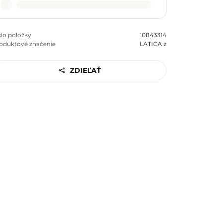
slo položky
10843314
oduktové značenie
LATICA z
ZDIEĽAŤ