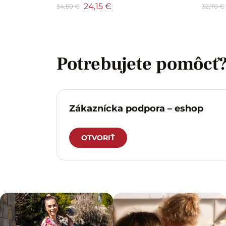
24,15 €
34,50 €
32,70 €
Potrebujete pomôcť
Zákaznícka podpora – eshop
OTVORIŤ