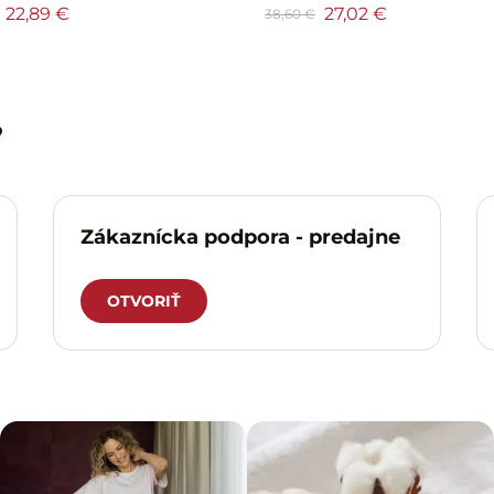
22,89 €
27,02 €
38,60 €
?
Zákaznícka podpora - predajne
OTVORIŤ