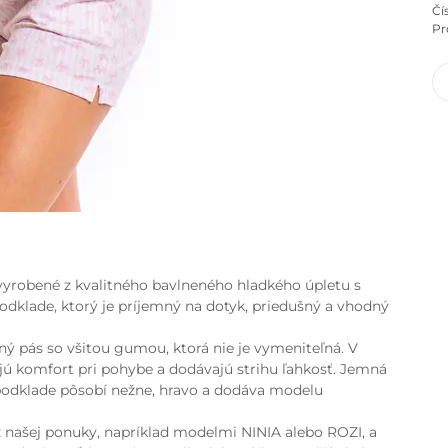
Čí
Pr
vyrobené z kvalitného bavlneného hladkého úpletu s
dklade, ktorý je príjemný na dotyk, priedušný a vhodný
ý pás so všitou gumou, ktorá nie je vymeniteľná. V
jú komfort pri pohybe a dodávajú strihu ľahkosť. Jemná
podklade pôsobí nežne, hravo a dodáva modelu
 našej ponuky, napríklad modelmi NINIA alebo ROZI, a