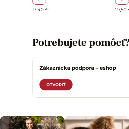
S
S
13,40 €
27,50
Potrebujete pomôcť
Zákaznícka podpora – eshop
OTVORIŤ