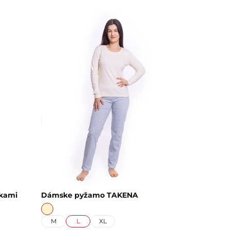
tkami
Dámske pyžamo TAKENA
M
L
XL