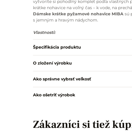
vytvoríte si pohodlný komplet podľa vlastných p
krátke nohavice na voľný čas – k vode, na prech
Dámske krátke pyžamové nohavice MIBA
sú p
s jemným a hravým nádychom.
Vlastnosti:
materiál: 100 % bavlna
hladký úplet s potlačou pastelových mašličiek
Špecifikácia produktu
jemný, dievčenský dizajn
praktické šikmé vrecká
O zložení výrobku
pás so všitou nevymeniteľnou gumou
malé bočné rozparky pre väčšie pohodlie
vhodné na spánok aj voľný čas
Ako správne vybrať veľkosť
Ako ošetriť výrobok
Zákazníci si tiež kúp