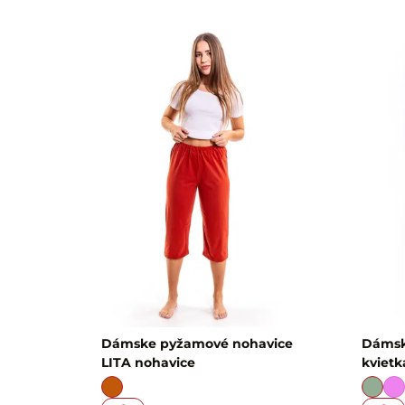
Dámske pyžamové nohavice
Dámsk
LITA nohavice
kviet