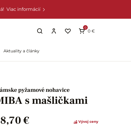
á!
Viac informácií
0
0 €
Aktuality a články
ámske pyžamové nohavice
MIBA s mašličkami
18,70 €
Vývoj ceny