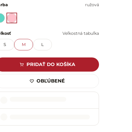
arba
ružová
ľkosť
Veľkostná tabuľka
S
M
L
PRIDAŤ DO KOŠÍKA
OBĽÚBENÉ