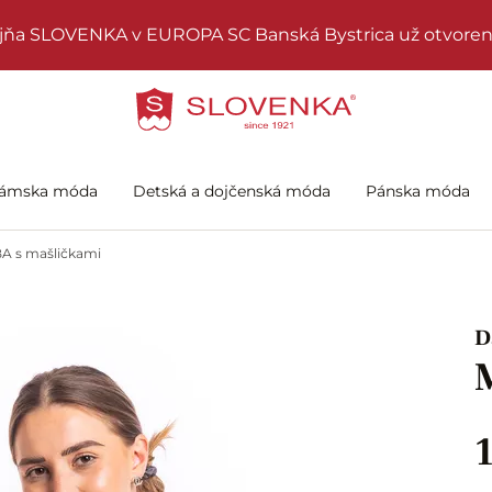
jňa SLOVENKA v EUROPA SC Banská Bystrica už otvoren
ámska móda
Detská a dojčenská móda
Pánska móda
A s mašličkami
D