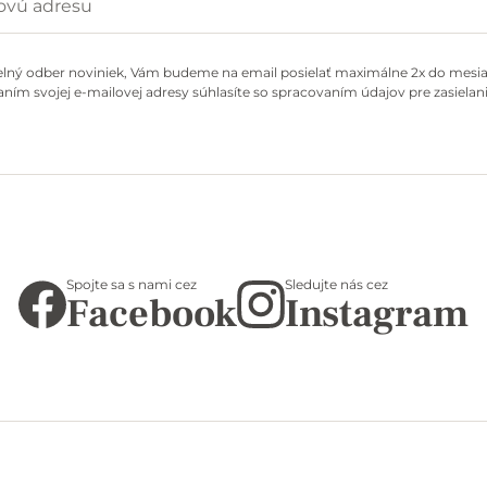
elný odber noviniek, Vám budeme na email posielať maximálne 2x do mesiac
ním svojej e-mailovej adresy súhlasíte so spracovaním údajov pre zasielani
Spojte sa s nami cez
Sledujte nás cez
Facebook
Instagram