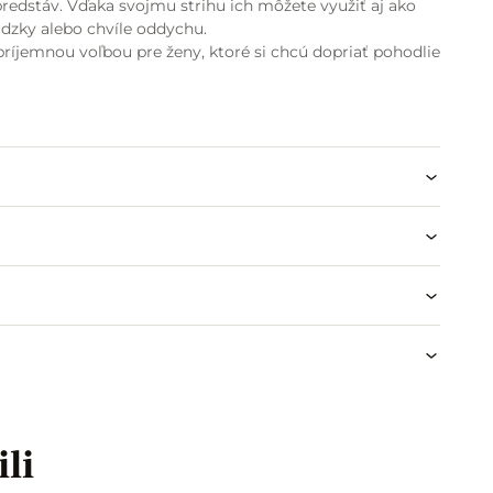
redstáv. Vďaka svojmu strihu ich môžete využiť aj ako
ádzky alebo chvíle oddychu.
ríjemnou voľbou pre ženy, ktoré si chcú dopriať pohodlie
 na prúžkovanom podklade
ili