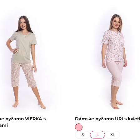
e pyžamo VIERKA s
Dámske pyžamo URI s kvie
kami
S
L
XL