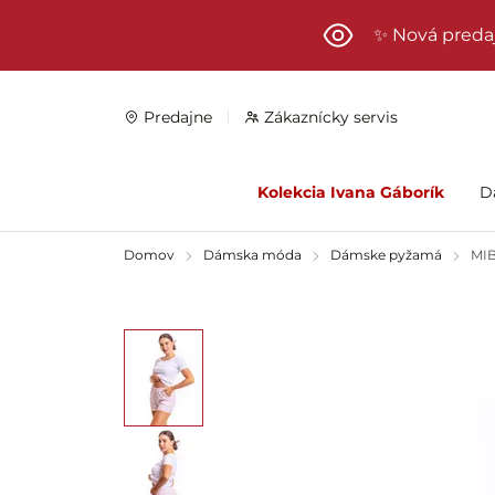
Preskočiť na hlavný obsah
✨ Nová preda
Predajne
Zákaznícky servis
Kolekcia Ivana Gáborík
D
Domov
Dámska móda
Dámske pyžamá
MIB