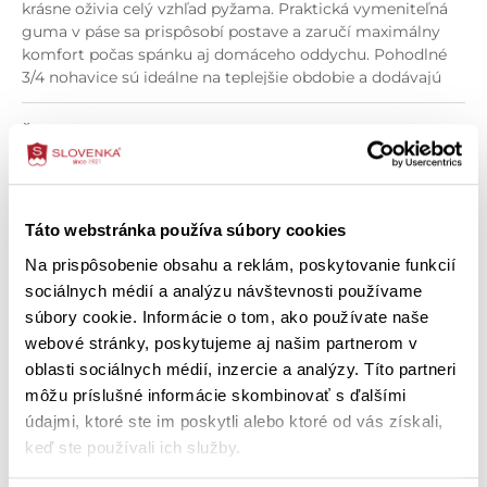
krásne oživia celý vzhľad pyžama. Praktická vymeniteľná
guma v páse sa prispôsobí postave a zaručí maximálny
komfort počas spánku aj domáceho oddychu. Pohodlné
3/4 nohavice sú ideálne na teplejšie obdobie a dodávajú
pyžamu ľahký, vzdušný charakter.
Dámske pyžamo URI
je skvelou voľbou pre ženy, ktoré
Špecifikácia produktu
hľadajú pohodlné pyžamo s jemným ženským vzhľadom,
kvalitným spracovaním a príjemným materiálom. Ideálne
O zložení výrobku
na každodenné nosenie aj ako milý darček.
Táto webstránka používa súbory cookies
Vlastnosti produktu:
Ako správne vybrať veľkosť
dámske pyžamo z bavlneného úpletu
Na prispôsobenie obsahu a reklám, poskytovanie funkcií
jednofarebný horný diel
sociálnych médií a analýzu návštevnosti používame
okrúhly výstrih s jemným V-zástrihom
Ako ošetriť výrobok
súbory cookie. Informácie o tom, ako používate naše
ozdobná malá mašlička
webové stránky, poskytujeme aj našim partnerom v
krátke rukávy
oblasti sociálnych médií, inzercie a analýzy. Títo partneri
3/4 nohavice s drobnou kvetinovou potlačou
môžu príslušné informácie skombinovať s ďalšími
pohodlný strih na spanie aj domáce nosenie
Zákazníci si tiež kúpili
vymeniteľná guma v páse
údajmi, ktoré ste im poskytli alebo ktoré od vás získali,
príjemný a mäkký materiál
keď ste používali ich služby.
vhodné na celoročné nosenie