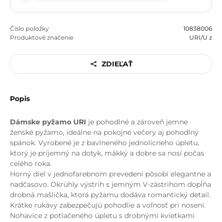
Číslo položky
10838006
Produktové značenie
URI/U z
ZDIEĽAŤ
Popis
Dámske pyžamo URI
je pohodlné a zároveň jemne
ženské pyžamo, ideálne na pokojné večery aj pohodlný
spánok. Vyrobené je z bavlneného jednolícneho úpletu,
ktorý je príjemný na dotyk, mäkký a dobre sa nosí počas
celého roka.
Horný diel v jednofarebnom prevedení pôsobí elegantne a
nadčasovo. Okrúhly výstrih s jemným V-zástrihom dopĺňa
drobná mašlička, ktorá pyžamu dodáva romantický detail.
Krátke rukávy zabezpečujú pohodlie a voľnosť pri nosení.
Nohavice z potlačeného úpletu s drobnými kvietkami