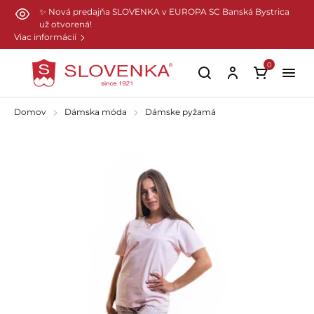
Preskočiť na hlavný obsah
✨ Nová predajňa SLOVENKA v EUROPA SC Banská Bystrica
už otvorená!
Viac informácií
0
Domov
Dámska móda
Dámske pyžamá