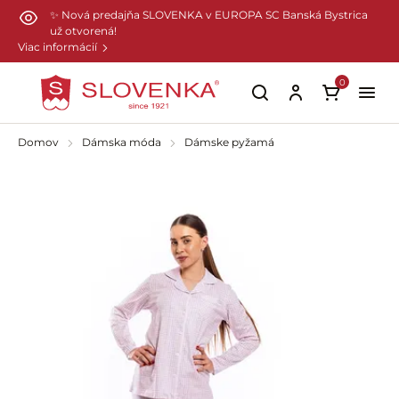
Preskočiť na hlavný obsah
✨ Nová predajňa SLOVENKA v EUROPA SC Banská Bystrica
už otvorená!
Viac informácií
0
Domov
Dámska móda
Dámske pyžamá