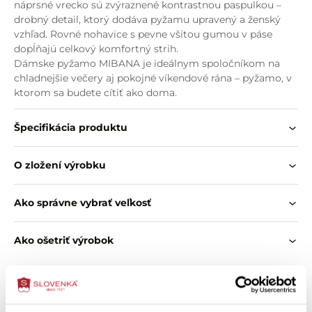
náprsné vrecko sú zvýraznené kontrastnou paspulkou –
drobný detail, ktorý dodáva pyžamu upravený a ženský
vzhľad. Rovné nohavice s pevne všitou gumou v páse
dopĺňajú celkový komfortný strih.
Dámske pyžamo MIBANA je ideálnym spoločníkom na
chladnejšie večery aj pokojné víkendové rána – pyžamo, v
ktorom sa budete cítiť ako doma.
Špecifikácia produktu
O zložení výrobku
Ako správne vybrať veľkosť
Ako ošetriť výrobok
Zákazníci si tiež kúpili