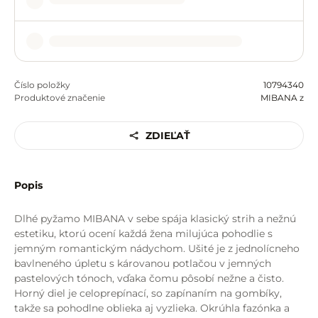
Číslo položky
10794340
Produktové značenie
MIBANA z
ZDIEĽAŤ
Popis
Dlhé pyžamo MIBANA v sebe spája klasický strih a nežnú
estetiku, ktorú ocení každá žena milujúca pohodlie s
jemným romantickým nádychom. Ušité je z jednolícneho
bavlneného úpletu s károvanou potlačou v jemných
pastelových tónoch, vďaka čomu pôsobí nežne a čisto.
Horný diel je celoprepínací, so zapínaním na gombíky,
takže sa pohodlne oblieka aj vyzlieka. Okrúhla fazónka a