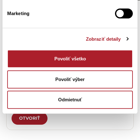
Marketing
Potrebujete
pomôcť?
Zobraziť detaily
Zákaznícka podpora – eshop
Povoliť všetko
OTVORIŤ
Povoliť výber
Odmietnuť
Zákaznícka podpora - predajne
OTVORIŤ