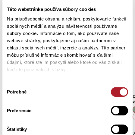
Táto webstránka používa súbory cookies
Na prispôsobenie obsahu a reklám, poskytovanie funkcií
sociálnych médií a analýzu návštevnosti používame
súbory cookie. Informácie o tom, ako používate naše
webové stránky, poskytujeme aj našim partnerom v
oblasti sociálnych médií, inzercie a analýzy. Títo partneri
môžu príslušné informácie skombinovať s ďalšími
údajmi, ktoré ste im poskytli alebo ktoré od vás získali,
keď ste používali ich služby.
Výber
Potrebné
súhlasu
Dámske pyžamové nohavice
Dámske pyžamo KVETIA s
D
LITA nohavice
kvietkami
k
Preferencie
S
S
M
L
XL
XXL
Štatistiky
13,40 €
36,70 €