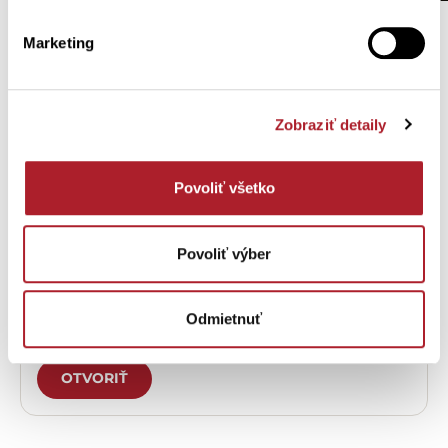
Marketing
Potrebujete
pomôcť?
Zobraziť detaily
Zákaznícka podpora – eshop
Povoliť všetko
OTVORIŤ
Povoliť výber
Odmietnuť
Zákaznícka podpora - predajne
OTVORIŤ