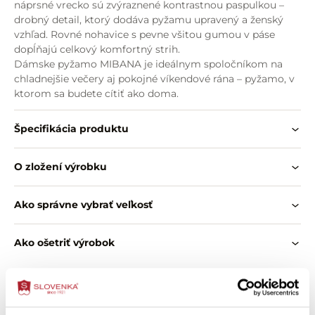
náprsné vrecko sú zvýraznené kontrastnou paspulkou –
drobný detail, ktorý dodáva pyžamu upravený a ženský
vzhľad. Rovné nohavice s pevne všitou gumou v páse
dopĺňajú celkový komfortný strih.
Dámske pyžamo MIBANA je ideálnym spoločníkom na
chladnejšie večery aj pokojné víkendové rána – pyžamo, v
ktorom sa budete cítiť ako doma.
Špecifikácia produktu
O zložení výrobku
Ako správne vybrať veľkosť
Ako ošetriť výrobok
Zákazníci si tiež kúpili