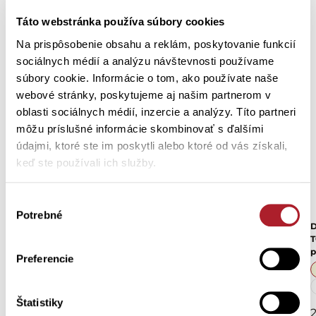
Táto webstránka používa súbory cookies
Na prispôsobenie obsahu a reklám, poskytovanie funkcií
sociálnych médií a analýzu návštevnosti používame
súbory cookie. Informácie o tom, ako používate naše
webové stránky, poskytujeme aj našim partnerom v
oblasti sociálnych médií, inzercie a analýzy. Títo partneri
môžu príslušné informácie skombinovať s ďalšími
údajmi, ktoré ste im poskytli alebo ktoré od vás získali,
keď ste používali ich služby.
Výber
Potrebné
súhlasu
Dámske pyžamové nohavice
Dámske pyžamo KVETIA s
D
LITA nohavice
kvietkami
T
p
Preferencie
S
S
M
L
XL
XXL
Štatistiky
13,40 €
36,70 €