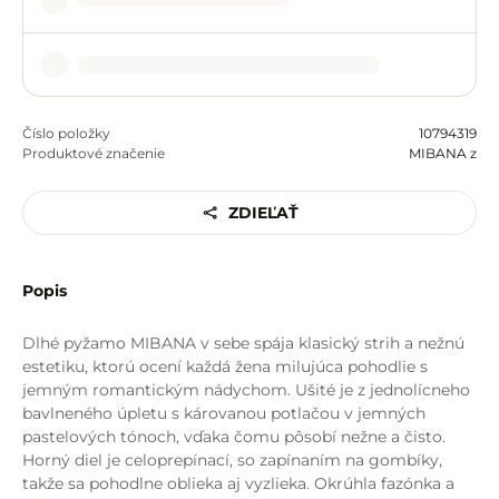
Číslo položky
10794319
Produktové značenie
MIBANA z
ZDIEĽAŤ
Popis
Dlhé pyžamo MIBANA v sebe spája klasický strih a nežnú
estetiku, ktorú ocení každá žena milujúca pohodlie s
jemným romantickým nádychom. Ušité je z jednolícneho
bavlneného úpletu s károvanou potlačou v jemných
pastelových tónoch, vďaka čomu pôsobí nežne a čisto.
Horný diel je celoprepínací, so zapínaním na gombíky,
takže sa pohodlne oblieka aj vyzlieka. Okrúhla fazónka a