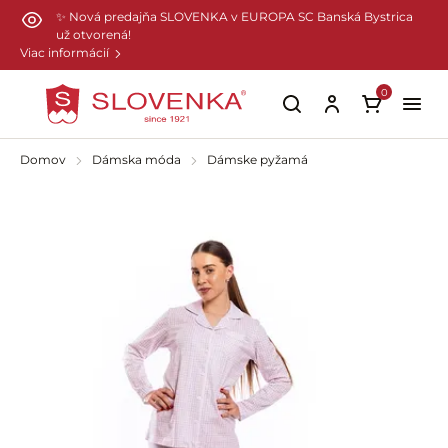
Preskočiť na hlavný obsah
✨ Nová predajňa SLOVENKA v EUROPA SC Banská Bystrica
už otvorená!
Viac informácií
0
Domov
Dámska móda
Dámske pyžamá