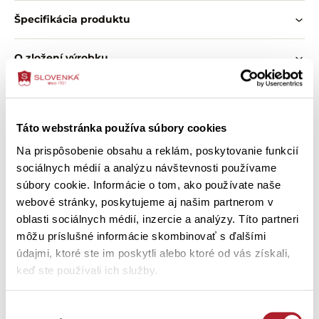
Špecifikácia produktu
Vlastnosti:
hladký úplet z bavlny a modalu
O zložení výrobku
béžovo-hnedé prírodné odtiene
široký a pohodlný strih
pružný pás so všitou gumou
Ako správne vybrať veľkosť
guma v páse nie je vymeniteľná
ľahký a príjemný materiál
Táto webstránka používa súbory cookies
vhodné na bežné nosenie
Ako ošetriť výrobok
jednoduché kombinovanie s rôznymi kúskami oblečenia
Na prispôsobenie obsahu a reklám, poskytovanie funkcií
sociálnych médií a analýzu návštevnosti používame
súbory cookie. Informácie o tom, ako používate naše
webové stránky, poskytujeme aj našim partnerom v
Zákazníci si tiež kúpili
oblasti sociálnych médií, inzercie a analýzy. Títo partneri
môžu príslušné informácie skombinovať s ďalšími
údajmi, ktoré ste im poskytli alebo ktoré od vás získali,
keď ste používali ich služby.
Výber