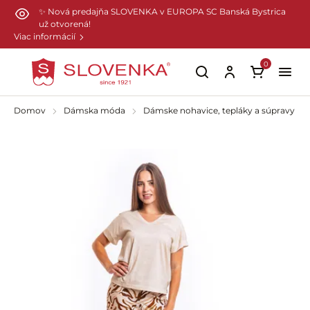
Preskočiť na hlavný obsah
✨ Nová predajňa SLOVENKA v EUROPA SC Banská Bystrica
už otvorená!
Viac informácií
0
Domov
Dámska móda
Dámske nohavice, tepláky a súpravy