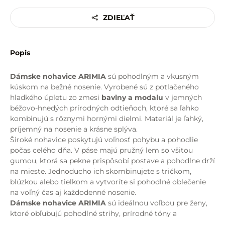
ZDIEĽAŤ
Popis
Dámske nohavice ARIMIA
sú pohodlným a vkusným
kúskom na bežné nosenie. Vyrobené sú z potlačeného
hladkého úpletu zo zmesi
bavlny a modalu
v jemných
béžovo-hnedých prírodných odtieňoch, ktoré sa ľahko
kombinujú s rôznymi hornými dielmi. Materiál je ľahký,
príjemný na nosenie a krásne splýva.
Široké nohavice poskytujú voľnosť pohybu a pohodlie
počas celého dňa. V páse majú pružný lem so všitou
gumou, ktorá sa pekne prispôsobí postave a pohodlne drží
na mieste. Jednoducho ich skombinujete s tričkom,
blúzkou alebo tielkom a vytvoríte si pohodlné oblečenie
na voľný čas aj každodenné nosenie.
Dámske nohavice ARIMIA
sú ideálnou voľbou pre ženy,
ktoré obľubujú pohodlné strihy, prírodné tóny a
nadčasový štýl.