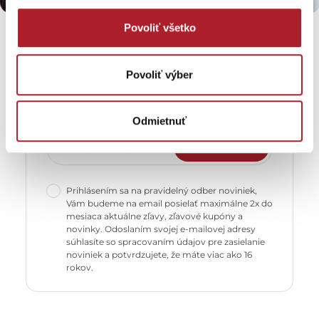
Povoliť všetko
Aktuálne zľavy a novinky
Povoliť výber
Prihláste sa a budete dostávať všetky novinky z
obchodu priamo na váš email.
Odmietnuť
ODOBERAŤ
Prihlásením sa na pravidelný odber noviniek,
Vám budeme na email posielať maximálne 2x do
mesiaca aktuálne zľavy, zľavové kupóny a
novinky. Odoslaním svojej e-mailovej adresy
súhlasíte so spracovaním údajov pre zasielanie
noviniek a potvrdzujete, že máte viac ako 16
rokov.