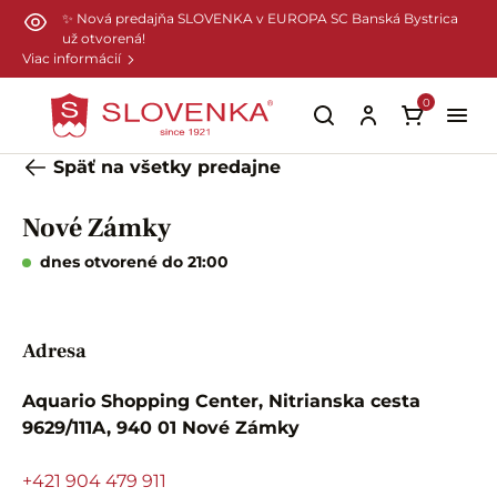
Preskočiť na hlavný obsah
✨ Nová predajňa SLOVENKA v EUROPA SC Banská Bystrica
už otvorená!
Viac informácií
0
Späť na všetky predajne
Nové Zámky
dnes otvorené do 21:00
Adresa
Aquario Shopping Center, Nitrianska cesta
9629/111A, 940 01 Nové Zámky
+421 904 479 911