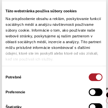
Zákazníci si tiež kúpili
Táto webstránka používa súbory cookies
Na prispôsobenie obsahu a reklám, poskytovanie funkcií
sociálnych médií a analýzu návštevnosti používame
súbory cookie. Informácie o tom, ako používate naše
webové stránky, poskytujeme aj našim partnerom v
oblasti sociálnych médií, inzercie a analýzy. Títo partneri
môžu príslušné informácie skombinovať s ďalšími
údajmi, ktoré ste im poskytli alebo ktoré od vás získali,
keď ste používali ich služby.
Výber
Potrebné
súhlasu
Pánske tielko FELTIS
Pánsky nátelník TUVORO
P
Preferencie
S
M
L
XL
S
M
L
XL
XXL
3XL
4XL
5XL
XXL
Štatistiky