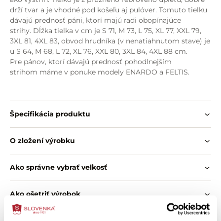
drží tvar a je vhodné pod košeľu aj pulóver. Tomuto tielku
dávajú prednosť páni, ktorí majú radi obopínajúce
strihy. Dĺžka tielka v cm je S 71, M 73, L 75, XL 77, XXL 79,
3XL 81, 4XL 83, obvod hrudníka (v nenatiahnutom stave) je
u S 64, M 68, L 72, XL 76, XXL 80, 3XL 84, 4XL 88 cm.
Pre pánov, ktorí dávajú prednosť pohodlnejším
strihom máme v ponuke modely ENARDO a FELTIS.
Špecifikácia produktu
O zložení výrobku
Ako správne vybrať veľkosť
Ako ošetriť výrobok