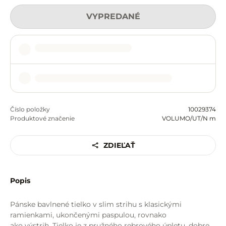
VYPREDANÉ
Číslo položky
10029374
Produktové značenie
VOLUMO/UT/N m
ZDIEĽAŤ
Popis
Pánske bavlnené tielko v slim strihu s klasickými
ramienkami, ukončenými paspulou, rovnako
ako výstrih. Tielko je z pružného rebrového úpletu, dobre