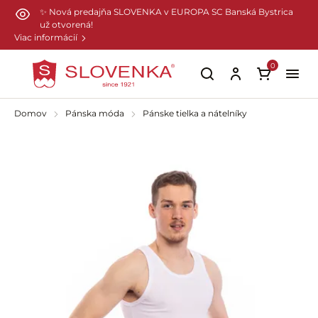
Preskočiť na hlavný obsah
✨ Nová predajňa SLOVENKA v EUROPA SC Banská Bystrica
už otvorená!
Viac informácií
0
Domov
Pánska móda
Pánske tielka a nátelníky