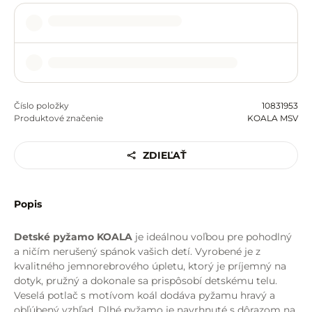
Číslo položky
10831953
Produktové značenie
KOALA MSV
ZDIEĽAŤ
Popis
Detské pyžamo KOALA
je ideálnou voľbou pre pohodlný
a ničím nerušený spánok vašich detí. Vyrobené je z
kvalitného jemnorebrového úpletu, ktorý je príjemný na
dotyk, pružný a dokonale sa prispôsobí detskému telu.
Veselá potlač s motívom koál dodáva pyžamu hravý a
obľúbený vzhľad. Dlhé pyžamo je navrhnuté s dôrazom na