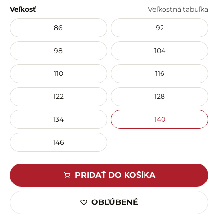
Veľkosť
Veľkostná tabuľka
86
92
98
104
110
116
122
128
134
140
146
PRIDAŤ DO KOŠÍKA
OBĽÚBENÉ