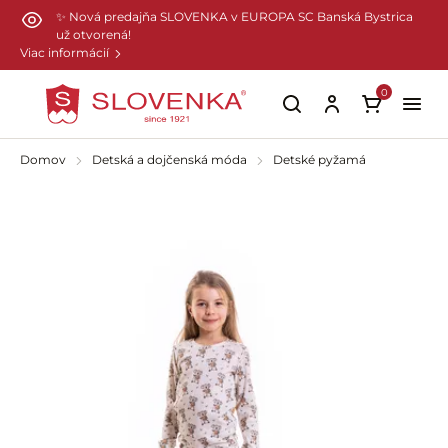
Preskočiť na hlavný obsah
✨ Nová predajňa SLOVENKA v EUROPA SC Banská Bystrica
už otvorená!
Viac informácií
0
Domov
Detská a dojčenská móda
Detské pyžamá