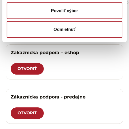
19,76 €
21,60 €
24,70 €
2
Povoliť výber
Potrebujete
Odmietnuť
pomôcť?
Zákaznícka podpora – eshop
OTVORIŤ
Zákaznícka podpora - predajne
OTVORIŤ