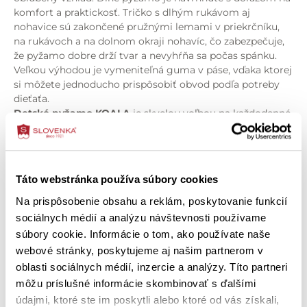
komfort a praktickosť. Tričko s dlhým rukávom aj
nohavice sú zakončené pružnými lemami v priekrčníku,
na rukávoch a na dolnom okraji nohavíc, čo zabezpečuje,
že pyžamo dobre drží tvar a nevyhŕňa sa počas spánku.
Veľkou výhodou je vymeniteľná guma v páse, vďaka ktorej
si môžete jednoducho prispôsobiť obvod podľa potreby
dieťaťa.
Detské pyžamo KOALA
je skvelou voľbou na každodenné
nosenie počas chladnejších nocí, ale aj na pohodové
domáce leňošenie.
Špecifikácia produktu
Vlastnosti produktu:
Táto webstránka používa súbory cookies
O zložení výrobku
jemnorebrový úplet príjemný na pokožku
potlač s motívom koál
Na prispôsobenie obsahu a reklám, poskytovanie funkcií
dlhé pyžamo (dlhý rukáv + dlhé nohavice)
sociálnych médií a analýzu návštevnosti používame
Ako správne vybrať veľkosť
lemy v priekrčníku, na rukávoch a nohaviciach
súbory cookie. Informácie o tom, ako používate naše
vymeniteľná guma v páse
webové stránky, poskytujeme aj našim partnerom v
pohodlný a praktický strih
Ako ošetriť výrobok
oblasti sociálnych médií, inzercie a analýzy. Títo partneri
môžu príslušné informácie skombinovať s ďalšími
údajmi, ktoré ste im poskytli alebo ktoré od vás získali,