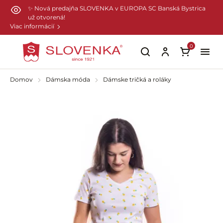
Preskočiť na hlavný obsah
✨ Nová predajňa SLOVENKA v EUROPA SC Banská Bystrica
už otvorená!
Viac informácií
0
Domov
Dámska móda
Dámske tričká a roláky