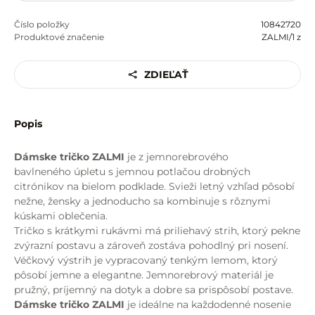
Číslo položky
10842720
Produktové značenie
ZALMI/1 z
ZDIEĽAŤ
Popis
Dámske tričko ZALMI
je z jemnorebrového
bavlneného úpletu s jemnou potlačou drobných
citrónikov na bielom podklade. Svieži letný vzhľad pôsobí
nežne, žensky a jednoducho sa kombinuje s rôznymi
kúskami oblečenia.
Tričko s krátkymi rukávmi má priliehavý strih, ktorý pekne
zvýrazní postavu a zároveň zostáva pohodlný pri nosení.
Véčkový výstrih je vypracovaný tenkým lemom, ktorý
pôsobí jemne a elegantne. Jemnorebrový materiál je
pružný, príjemný na dotyk a dobre sa prispôsobí postave.
Dámske tričko ZALMI
je ideálne na každodenné nosenie