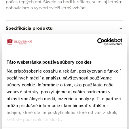
počas teplých dní. Skvelo sa hodí k rifliam, sukni aj letným
nohaviciam a vytvorí svieži letný vzhľad.
Vlastnosti výrobku:
jemnorebrový bavlnený úplet
Špecifikácia produktu
potlač drobných citrónikov
biely podklad
O zložení výrobku
krátke rukávy
priliehavý strih
véčkový výstrih
Ako správne vybrať veľkosť
Táto webstránka používa súbory cookies
tenký lem vo výstrihu
príjemný a pružný materiál
Na prispôsobenie obsahu a reklám, poskytovanie funkcií
vhodné na každodenné nosenie
Ako ošetriť výrobok
sociálnych médií a analýzu návštevnosti používame
jednoduché kombinovanie s oblečením
súbory cookie. Informácie o tom, ako používate naše
webové stránky, poskytujeme aj našim partnerom v
oblasti sociálnych médií, inzercie a analýzy. Títo partneri
Zákazníci si tiež kúpili
môžu príslušné informácie skombinovať s ďalšími
údajmi, ktoré ste im poskytli alebo ktoré od vás získali,
keď ste používali ich služby.