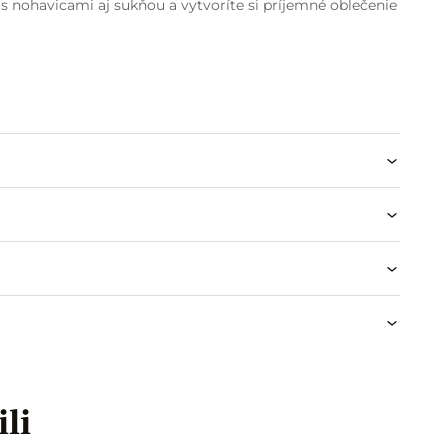
 nohavicami aj sukňou a vytvoríte si príjemné oblečenie
odklade
ili