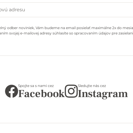
elný odber noviniek, Vám budeme na email posielať maximálne 2x do mesiac
ním svojej e-mailovej adresy súhlasíte so spracovaním údajov pre zasielani
Spojte sa s nami cez
Sledujte nás cez
Facebook
Instagram