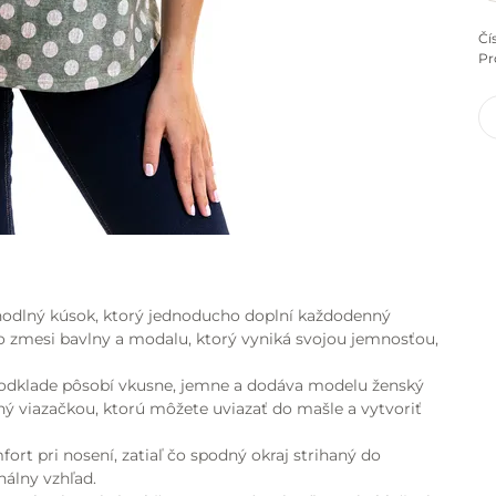
Čí
Pr
hodlný kúsok, ktorý jednoducho doplní každodenný
zo zmesi bavlny a modalu, ktorý vyniká svojou jemnosťou,
odklade pôsobí vkusne, jemne a dodáva modelu ženský
ný viazačkou, ktorú môžete uviazať do mašle a vytvoriť
ort pri nosení, zatiaľ čo spodný okraj strihaný do
álny vzhľad.