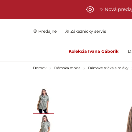
Preskočiť na hlavný obsah
✨ Nová preda
Predajne
Zákaznícky servis
Kolekcia Ivana Gáborík
D
Domov
Dámska móda
Dámske tričká a roláky