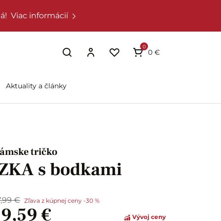
á!
Viac informácií
0
0 €
Aktuality a články
ámske tričko
IZKA s bodkami
7,99 €
Zľava z kúpnej ceny -30 %
19,59 €
Vývoj ceny