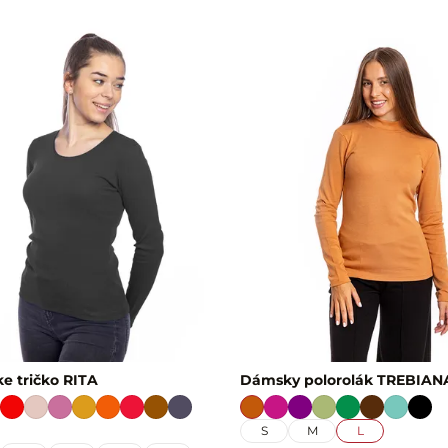
e tričko RITA
Dámsky polorolák TREBIAN
S
M
L