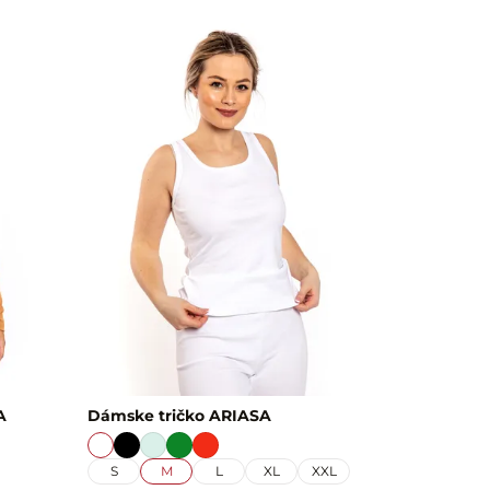
A
Dámske tričko ARIASA
S
M
L
XL
XXL