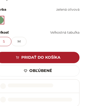
arba
zelená olivová
ľkosť
Veľkostná tabuľka
S
M
PRIDAŤ DO KOŠÍKA
OBĽÚBENÉ