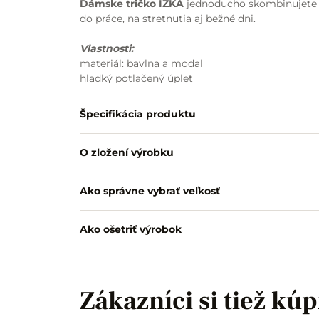
Dámske tričko IZKA
jednoducho skombinujete s
do práce, na stretnutia aj bežné dni.
Vlastnosti:
materiál: bavlna a modal
hladký potlačený úplet
béžová bodkovaná potlač na olivovo zelenom p
stojačik s viazačkou
Špecifikácia produktu
viazačka na uviazanie do mašle
krátke rukávy
O zložení výrobku
spodný okraj strihaný do oblúčikov
pohodlný strih
vhodné k nohaviciam aj sukni
Ako správne vybrať veľkosť
Ako ošetriť výrobok
Zákazníci si tiež kúp