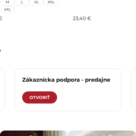
M
L
XL
XXL
4XL
€
23,40 €
?
Zákaznícka podpora - predajne
OTVORIŤ