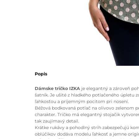
Popis
Dámske tričko IZKA
je elegantný a zároveň po
šatník. Je ušité z hladkého potlačeného úpletu 
ľahkosťou a príjemným pocitom pri nosení.
Béžová bodkovaná potlač na olivovo zelenom p
charakter. Tričko má elegantný stojačik vytvore
tak zaujímavý detail.
Krátke rukávy a pohodlný strih zabezpečujú komf
oblúčikov dodáva modelu ľahkosť a jemne origin