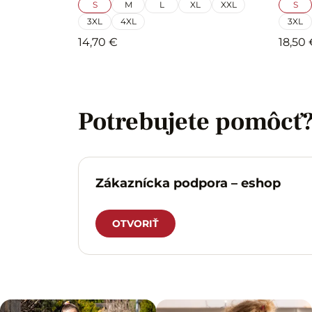
S
M
L
XL
XXL
S
3XL
4XL
3XL
14,70 €
18,50 
Potrebujete pomôcť
Zákaznícka podpora – eshop
OTVORIŤ