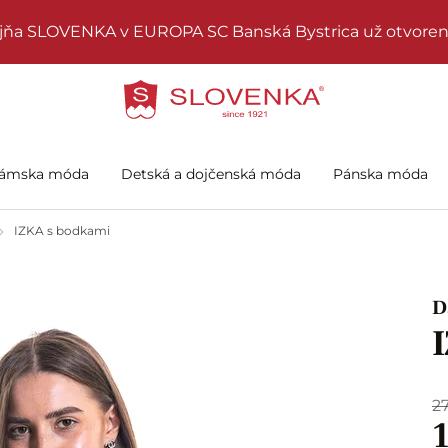
jňa SLOVENKA v EUROPA SC Banská Bystrica už otvoren
ámska móda
Detská a dojčenská móda
Pánska móda
IZKA s bodkami
D
2